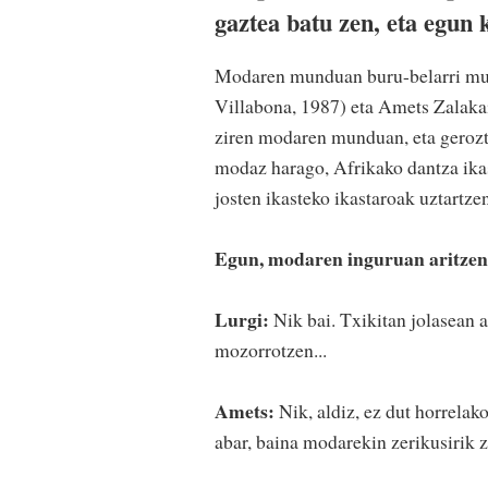
gaztea batu zen, eta egun 
Modaren munduan buru-belarri murg
Villabona, 1987) eta Amets Zalakai
ziren modaren munduan, eta gerozti
modaz harago, Afrikako dantza ika
josten ikasteko ikastaroak uztartze
Egun, modaren inguruan aritzen 
Lurgi:
Nik bai. Txikitan jolasean a
mozorrotzen...
Amets:
Nik, aldiz, ez dut horrelako
abar, baina modarekin zerikusirik z