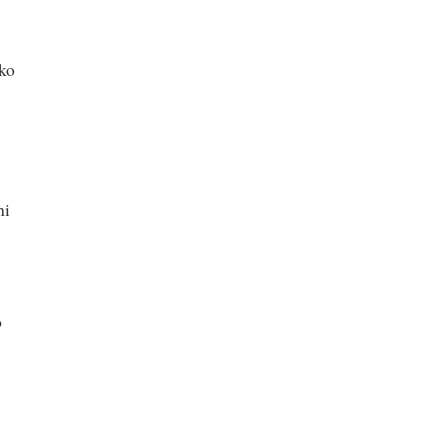
oko
hi
o