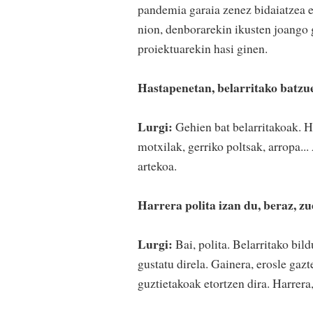
pandemia garaia zenez bidaiatzea e
nion, denborarekin ikusten joango 
proiektuarekin hasi ginen.
Hastapenetan, belarritako batzu
Lurgi:
Gehien bat belarritakoak. Ha
motxilak, gerriko poltsak, arropa...
artekoa.
Harrera polita izan du, beraz, zu
Lurgi:
Bai, polita. Belarritako bi
gustatu direla. Gainera, erosle gaz
guztietakoak etortzen dira. Harrera