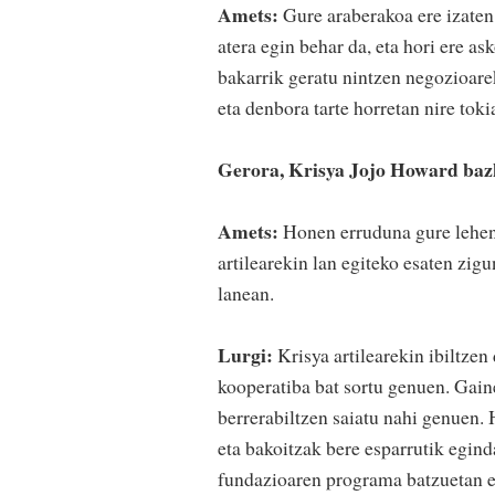
Amets:
Gure araberakoa ere izaten 
atera egin behar da, eta hori ere as
bakarrik geratu nintzen negozioarek
eta denbora tarte horretan nire toki
Gerora, Krisya Jojo Howard bazk
Amets:
Honen erruduna gure leheng
artilearekin lan egiteko esaten zig
lanean.
Lurgi:
Krisya artilearekin ibiltzen 
kooperatiba bat sortu genuen. Gain
berrerabiltzen saiatu nahi genuen.
eta bakoitzak bere esparrutik egin
fundazioaren programa batzuetan er