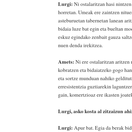
Lurgi:
Ni ostalaritzan hasi nintzen
horretan. Umeak ere zaintzen nitue
asteburuetan tabernetan lanean ari
bidaia luze bat egin eta bueltan mo
eskuz egindako zenbait gauza saltze
nuen denda irekitzea.
Amets:
Ni ere ostalaritzan aritze
kobratzen eta bidaiatzeko gogo han
eta sortze munduan nahiko gelditut
erresistentzia guztiarekin laguntze
gain, komertzioaz ere ikasten joate
Lurgi, asko kosta al zitzaizun ah
Lurgi:
Apur bat. Egia da berak bid