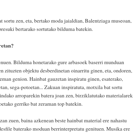
t sortu zen, eta, bertako moda jaialdian, Balentziaga museoan,
presuki bertarako sortutako bilduma batekin.
retan?
nuen. Bilduma honetarako gure arbasoek baserri munduan
n zituzten objektu desberdinetan oinarritu ginen, eta, ondoren,
eman genion. Hainbat gauzetan inspiratu ginen, esaterako,
etan, sega-potoetan... Zakuan inspiratuta, motxila bat sortu
indako arroparekin batera joan zen, birziklatutako materialarek
oetako gerriko bat zeraman top batekin.
izan zuen, baina azkenean beste hainbat material ere nahastu
desfile baterako moduan berrinterpretatu genituen. Musika ere