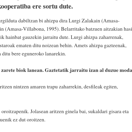
kooperatiba ere sortu dute.
ilduta dabiltzan bi ahizpa dira Lurgi Zalakain (Amasa-
n (Amasa-Villabona, 1995). Belarritako batzuen aitzakian has
k hainbat gauzekin jarraitu dute. Lurgi ahizpa zaharrenak,
staroak ematen ditu noizean behin. Amets ahizpa gazteenak,
n ditu bere eguneroko lanarekin.
zarete biok lanean. Gaztetatik jarraitu izan al duzue mod
ritzen nintzen amaren trapu zaharrekin, desfileak egiten,
 oroitzapenik. Jolasean aritzen ginela bai, sukaldari gisara eta
uenik ez dut oroitzen.