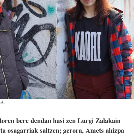
ak.
doren bere dendan hasi zen Lurgi Zalakain
ta osagarriak saltzen; gerora, Amets ahizpa