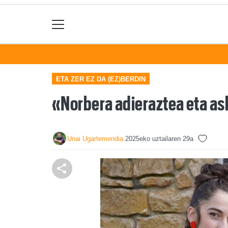
ETA ZER EZ DA (EZ)BERDIN
«Norbera adieraztea eta as
Unai Ugartemendia
2025eko uztailaren 29a