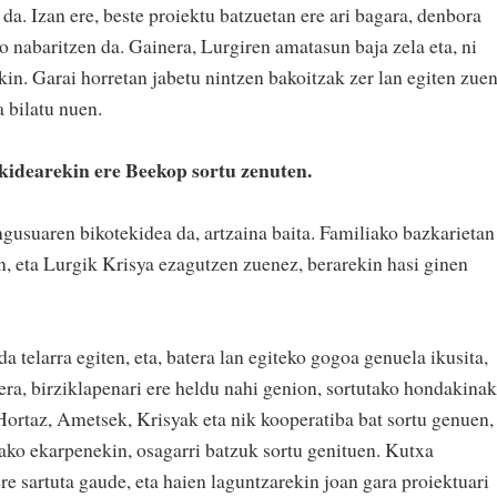
da. Izan ere, beste proiektu batzuetan ere ari bagara, denbora
ko nabaritzen da. Gainera, Lurgiren amatasun baja zela eta, ni
in. Garai horretan jabetu nintzen bakoitzak zer lan egiten zuen
a bilatu nuen.
idearekin ere Beekop sortu zenuten.
usuaren bikotekidea da, artzaina baita. Familiako bazkarietan
un, eta Lurgik Krisya ezagutzen zuenez, berarekin hasi ginen
da telarra egiten, eta, batera lan egiteko gogoa genuela ikusita,
era, birziklapenari ere heldu nahi genion, sortutako hondakinak
 Hortaz, Ametsek, Krisyak eta nik kooperatiba bat sortu genuen,
dako ekarpenekin, osagarri batzuk sortu genituen. Kutxa
e sartuta gaude, eta haien laguntzarekin joan gara proiektuari