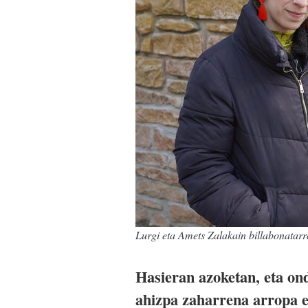
Lurgi eta Amets Zalakain billabonatarr
Hasieran azoketan, eta on
ahizpa zaharrena arropa e