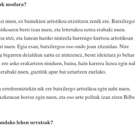
tak modara?
si nuen, ez bainekien artistikoa existitzen zenik ere. Batxilerg
tikoaren berri izan nuen, eta letretakoa uztea erabaki nuen.
oa utzi, eta lanean hasiko nintzela hurrengo kurtsoa artistikoan
hi nuen. Egia esan, batxilergoa oso ondo joan zitzaidan. Nire
 bigarren deialdian sartu ez nintzenez, beste ideietara jo behar
 ere asko erakartzen ninduen, baina, hain karrera luzea egin na
 erabaki nuen, guztitik apur bat uztartzen zuelako.
 erreferentziekin nik ere batxilergo artistikoa egin nahi nuen,
zkenean horixe egin nuen, eta oso urte politak izan ziren Bilb
andako lehen urratsak?