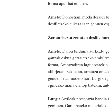
forma apur bat ematen.
Amets:
Donostian, moda deialdi ba
desfilatzeko aukera izan genuen es
Zer aurkeztu zenuten desfile hor
Amets:
Daroa bilduma aurkeztu ge
gauzak eskuz garraiatzeko erabiltze
forma, Arantzadiren laguntzarekin 
alforjetan, zakuetan, arrautza ontzi
genuen, eta, modelo hori Lurgik eg
egindako maila eta top batekin, aut
Lurgi:
Artileak presentzia handia 
genituen. Garai bateko materialak 