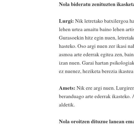
Nola bideratu zenituzten ikaske
Lurgi:
Nik letretako batxilergoa ha
lehen urtea amaitu baino lehen artis
Gurasoekin hitz egin nuen, letretak
hasteko. Oso argi nuen zer ikasi na
asmoa arte ederrak egitea zen, baina
izan nuen. Garai hartan psikologiak
ez nuenez, heziketa berezia ikastea
Amets:
Nik ere argi nuen. Lurgiren
beranduago arte ederrak ikasteko. A
aldetik.
Nola oroitzen dituzue lanean em