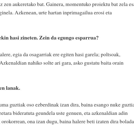
z zen aukeretako bat. Gainera, momentuko proiektu bat zela e
ginela. Azkenean, urte hartan inprimagailua erosi eta
ekin hasi zineten. Zein da egungo esparrua?
lere, egia da osagarriak ere egiten hasi garela; poltsoak,
 Azkenaldian nahiko solte ari gara, asko gustatu baita orain
en lanak.
lduma guztiak oso ezberdinak izan dira, baina esango nuke guzti
teetara bideratuta geundela uste genuen, eta azkenaldian adin
, orokorrean, ona izan dugu, baina halere beti izaten dira bolada