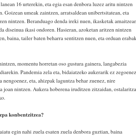
 lanean 16 urterekin, eta egia esan denbora luzez aritu nintzen
n. Goizean umeak zaintzen, arratsaldean unibertsitatean, eta
tzen nintzen. Beranduago denda ireki nuen, ikasketak amaitzea
da diseinua ikasi ondoren. Hasieran, azoketan aritzen nintzen
n, baina, tailer baten beharra sentitzen nuen, eta orduan erabak
n nintzen, momentu horretan oso gustura gainera, langabezia
diarekin. Pandemia zela eta, bidaiatzeko aukerarik ez zegoene
a nengoenez, eta, ahizpak laguntza behar zuenez, nire
ra joan nintzen. Aukera hoberena iruditzen zitzaidan, ostalaritz
ko.
izpa konbentzitzea?
aiatu egin nahi zuela esaten zuela denbora guztian, baina