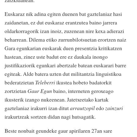
Euskaraz nik adina egiten duenen bat gaztelaniaz hasi
zaidanetan, ez dut euskaraz erantzutea baino jarrera
oldarkorragorik izan inoiz, zuzenean nire kexa adierazi
beharrean. Dilema etiko zurrunbilotsuetan erortzen naiz
Gara egunkarian euskarak duen presentzia kritikatzen
hastean, zinez uste badut ere ez daukala inongo
justifikaziorik egunkari abertzale batean euskarari barre
egiteak. Alde batera uzten dut militantzia linguistikoa
bederatzietan
Teleberri
ikustea hobeto badatorkit
zortzietan
Gaur Egun
baino, interneten geroxeago
ikusterik izango nukeenean. Jatetxeetako kartak
gaztelaniaz irakurri izan ditut
arrautzopil
edo
zainzuri
irakurtzeak sortzen didan nagi hutsagatik.
Beste nonbait geundeke gaur apirilaren 27an sare