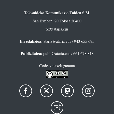
Tolosaldeko Komunikazio Taldea S.M.
San Esteban, 20 Tolosa 20400
tkt@ataria.eus
Erredakzioa:
ataria@ataria.eus
/ 943 655 695
Publizitatea:
publi@ataria.eus
/ 661 678 818
Codesyntaxek garatua