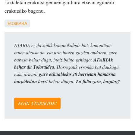
sozialetan erakutsi genuen gar hura etxean egunero
erakutsiko bagenu.
EUSKARA
ATARIA ez da soilik komunikabide bat: komunitate
baten ahotsa da, eta urte hauen guztien ondoren, zuen
babesa behar dugu, inoiz baino gehiago:
ATARIAk
behar du Tolosaldea
. Horregatik erronka bat daukagu
esku artean:
gure eskualdeko 28 herrietan hamarna
harpidedun berri
behar ditugu.
Zu falta zara, bazatoz?
EGIN ATARIKIDE!