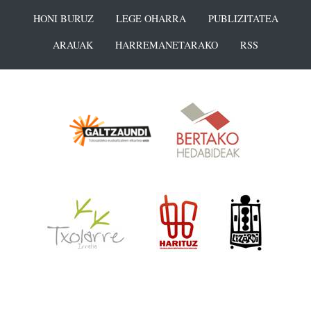
HONI BURUZ
LEGE OHARRA
PUBLIZITATEA
ARAUAK
HARREMANETARAKO
RSS