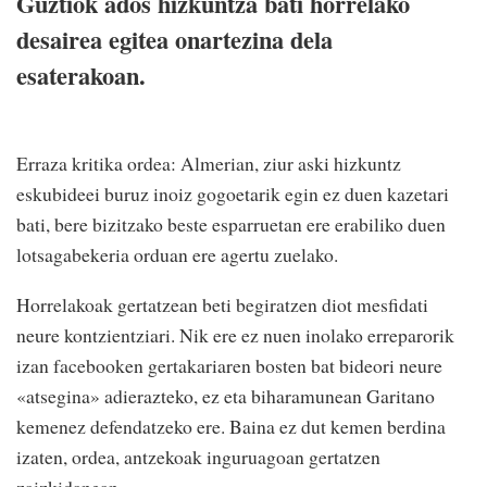
Guztiok ados hizkuntza bati horrelako
desairea egitea onartezina dela
esaterakoan.
Erraza kritika ordea: Almerian, ziur aski hizkuntz
eskubideei buruz inoiz gogoetarik egin ez duen kazetari
bati, bere bizitzako beste esparruetan ere erabiliko duen
lotsagabekeria orduan ere agertu zuelako.
Horrelakoak gertatzean beti begiratzen diot mesfidati
neure kontzientziari. Nik ere ez nuen inolako erreparorik
izan facebooken gertakariaren bosten bat bideori neure
«atsegina» adierazteko, ez eta biharamunean Garitano
kemenez defendatzeko ere. Baina ez dut kemen berdina
izaten, ordea, antzekoak inguruagoan gertatzen
zaizkidanean.