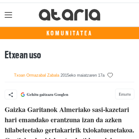
KOMUNITATEA
Etxean uso
Txoan Ormazabal Zabala
2015eko maiatzaren 17a
Erraztu
Gehitu gaitzazu Googlen
Gaizka Garitanok Almeriako sasi-kazetari
hari emandako erantzuna izan da azken
hilabeteetako gertakaririk txiokatuenetakoa.