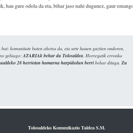
k, hau gure odola da eta, bihar jaso nahi dugunez, gaur emang
bat: komunitate baten ahotsa da, eta urte hauen guztien ondoren,
ino gehiago:
ATARIAk behar du Tolosaldea
. Horregatik erronka
kualdeko 28 herrietan hamarna harpidedun berri
behar ditugu.
Zu
Tolosaldeko Komunikazio Taldea S.M.