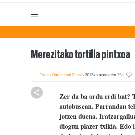
Merezitako tortilla pintxoa
Txoan Ormazabal Zabala
2013ko azaroaren 29a
Zer da ba ordu erdi bat? 
autobusean. Parrandan tel
jotzen duena. Iratzargail
diogun plazer txikia. Edo 