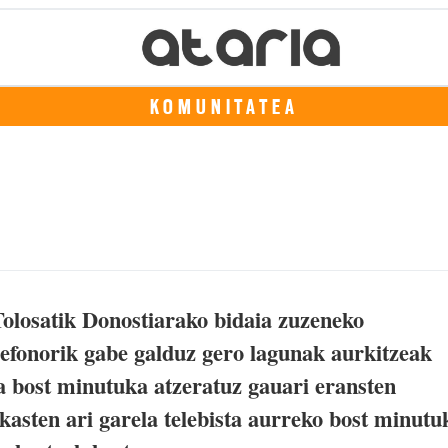
KOMUNITATEA
Tolosatik Donostiarako bidaia zuzeneko
efonorik gabe galduz gero lagunak aurkitzeak
ua bost minutuka atzeratuz gauari eransten
ikasten ari garela telebista aurreko bost minutu