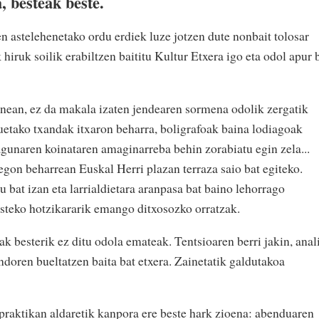
, besteak beste.
en astelehenetako ordu erdiek luze jotzen dute nonbait tolosar
hiruk soilik erabiltzen baititu Kultur Etxera igo eta odol apur 
nean, ez da makala izaten jendearen sormena odolik zergatik
uetako txandak itxaron beharra, boligrafoak baina lodiagoak
agunaren koinataren amaginarreba behin zorabiatu egin zela...
egon beharrean Euskal Herri plazan terraza saio bat egiteko.
pu bat izan eta larrialdietara aranpasa bat baino lehorrago
esteko hotzikararik emango ditxosozko orratzak.
ak besterik ez ditu odola emateak. Tentsioaren berri jakin, anal
 ondoren bueltatzen baita bat etxera. Zainetatik galdutakoa
ri praktikan aldaretik kanpora ere beste hark zioena: abenduaren