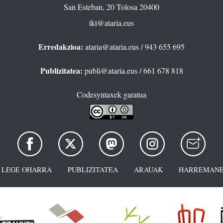
San Esteban, 20 Tolosa 20400
tkt@ataria.eus
Erredakzioa:
ataria@ataria.eus
/ 943 655 695
Publizitatea:
publi@ataria.eus
/ 661 678 818
Codesyntaxek garatua
LEGE OHARRA
PUBLIZITATEA
ARAUAK
HARREMANE