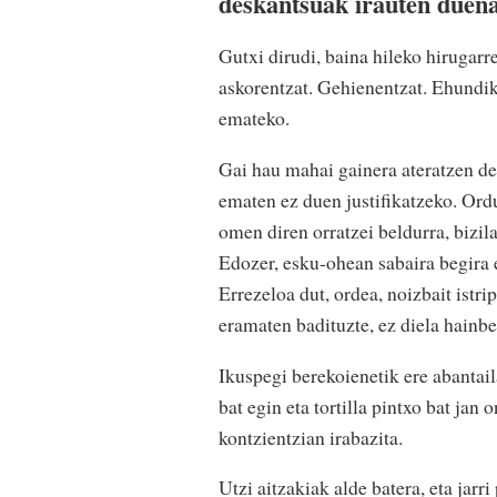
deskantsuak irauten duena
Gutxi dirudi, baina hileko hirugarr
askorentzat. Gehienentzat. Ehundik 
emateko.
Gai hau mahai gainera ateratzen de
ematen ez duen justifikatzeko. Ord
omen diren orratzei beldurra, bizil
Edozer, esku-ohean sabaira begira 
Errezeloa dut, ordea, noizbait istri
eramaten badituzte, ez diela hainb
Ikuspegi berekoienetik ere abantail
bat egin eta tortilla pintxo bat jan
kontzientzian irabazita.
Utzi aitzakiak alde batera, eta jar