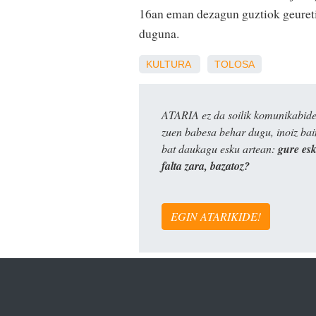
16an eman dezagun guztiok geureti
duguna.
KULTURA
TOLOSA
ATARIA ez da soilik komunikabide 
zuen babesa behar dugu, inoiz ba
bat daukagu esku artean:
gure es
falta zara, bazatoz?
EGIN ATARIKIDE!