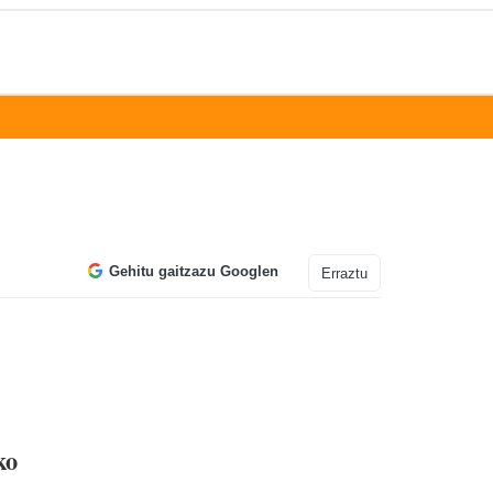
Gehitu gaitzazu Googlen
Erraztu
ko