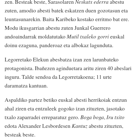
zen. Besteak beste, Sarasolaren
Neskatx ederra
abestu
zuten, amodio abesti batek eskatzen duen gozotasun eta
leuntasunarekin. Baita Karibeko kostako erritmo bat ere.
Modu ikusgarrian abestu zuten Junkal Guerrero
andoaindarrak moldatutako
Mutil txaleko gorri
euskal
doinu ezaguna, panderoaz eta albokaz lagunduta.
Legorretako Elekun abesbatza izan zen larunbateko
protagonista. Ibañezen aginduetara aritu ziren 40 abeslari
inguru. Talde sendoa da Legorretakoena; 11 urte
daramatza kantuan.
Aspaldiko partez betiko euskal abesti herrikoiak entzun
ahal ziren eta entzuleek gogoko izan zituzten, jasotako
txalo zaparradei erreparatuz gero.
Boga boga
,
Iru txito
edota Alexander Lesbordesen
Kantuz
abestu zituzten,
besteak beste.