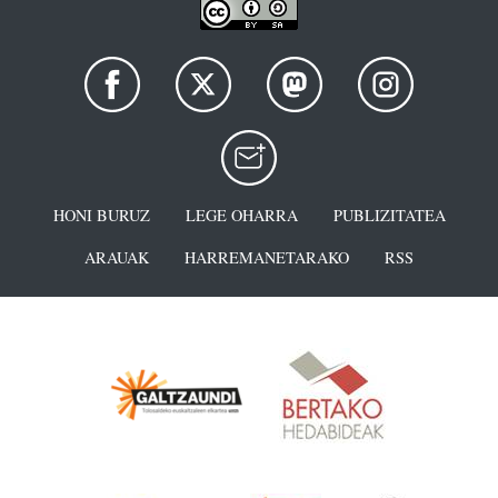
HONI BURUZ
LEGE OHARRA
PUBLIZITATEA
ARAUAK
HARREMANETARAKO
RSS