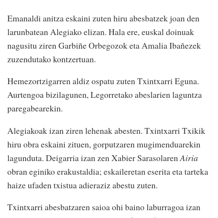
Emanaldi anitza eskaini zuten hiru abesbatzek joan den
larunbatean Alegiako elizan. Hala ere, euskal doinuak
nagusitu ziren Garbiñe Orbegozok eta Amalia Ibañezek
zuzendutako kontzertuan.
Hemezortzigarren aldiz ospatu zuten Txintxarri Eguna.
Aurtengoa bizilagunen, Legorretako abeslarien laguntza
paregabearekin.
Alegiakoak izan ziren lehenak abesten. Txintxarri Txikik
hiru obra eskaini zituen, gorputzaren mugimenduarekin
lagunduta. Deigarria izan zen Xabier Sarasolaren
Airia
obran eginiko erakustaldia; eskaileretan eserita eta tarteka
haize ufaden txistua adieraziz abestu zuten.
Txintxarri abesbatzaren saioa ohi baino laburragoa izan