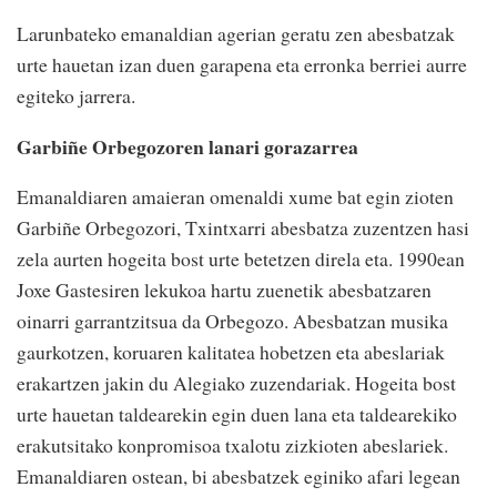
Larunbateko emanaldian agerian geratu zen abesbatzak
urte hauetan izan duen garapena eta erronka berriei aurre
egiteko jarrera.
Garbiñe Orbegozoren lanari gorazarrea
Emanaldiaren amaieran omenaldi xume bat egin zioten
Garbiñe Orbegozori, Txintxarri abesbatza zuzentzen hasi
zela aurten hogeita bost urte betetzen direla eta. 1990ean
Joxe Gastesiren lekukoa hartu zuenetik abesbatzaren
oinarri garrantzitsua da Orbegozo. Abesbatzan musika
gaurkotzen, koruaren kalitatea hobetzen eta abeslariak
erakartzen jakin du Alegiako zuzendariak. Hogeita bost
urte hauetan taldearekin egin duen lana eta taldearekiko
erakutsitako konpromisoa txalotu zizkioten abeslariek.
Emanaldiaren ostean, bi abesbatzek eginiko afari legean