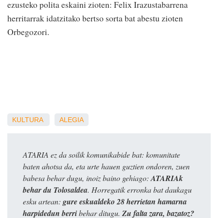
ezusteko polita eskaini zioten: Felix Irazustabarrena
herritarrak idatzitako bertso sorta bat abestu zioten
Orbegozori.
KULTURA
ALEGIA
ATARIA ez da soilik komunikabide bat: komunitate
baten ahotsa da, eta urte hauen guztien ondoren, zuen
babesa behar dugu, inoiz baino gehiago:
ATARIAk
behar du Tolosaldea
. Horregatik erronka bat daukagu
esku artean:
gure eskualdeko 28 herrietan hamarna
harpidedun berri
behar ditugu.
Zu falta zara, bazatoz?