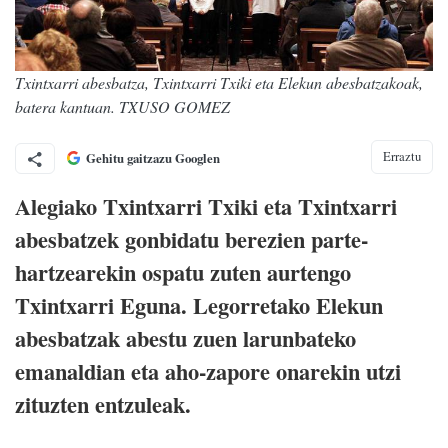
Txintxarri abesbatza, Txintxarri Txiki eta Elekun abesbatzakoak,
batera kantuan. TXUSO GOMEZ
Erraztu
Gehitu gaitzazu Googlen
Alegiako Txintxarri Txiki eta Txintxarri
abesbatzek gonbidatu berezien parte-
hartzearekin ospatu zuten aurtengo
Txintxarri Eguna. Legorretako Elekun
abesbatzak abestu zuen larunbateko
emanaldian eta aho-zapore onarekin utzi
zituzten entzuleak.