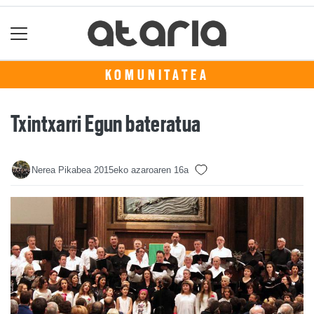
KOMUNITATEA
Txintxarri Egun bateratua
Nerea Pikabea
2015eko azaroaren 16a