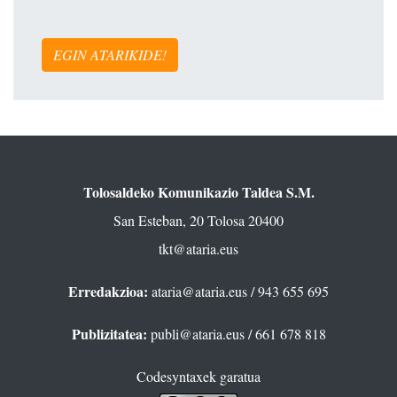
EGIN ATARIKIDE!
Tolosaldeko Komunikazio Taldea S.M.
San Esteban, 20 Tolosa 20400
tkt@ataria.eus
Erredakzioa:
ataria@ataria.eus
/ 943 655 695
Publizitatea:
publi@ataria.eus
/ 661 678 818
Codesyntaxek garatua