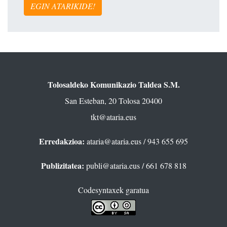
EGIN ATARIKIDE!
Tolosaldeko Komunikazio Taldea S.M.
San Esteban, 20 Tolosa 20400
tkt@ataria.eus
Erredakzioa:
ataria@ataria.eus
/ 943 655 695
Publizitatea:
publi@ataria.eus
/ 661 678 818
Codesyntaxek garatua