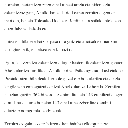
horretan, bertaratzen ziren emakumeei arreta eta bideraketa
eskaintzeaz gain, Aholkularitza Juridikoaren zerbitzua genuen
martxan, bai eta Tolosako Udaleko Berdintasun sailak antolatzen
duen Jabetze Eskola ere.
Urtea eta hilabete batzuk pasa dira goiz eta arratsaldez martxan
jarri ginenetik, eta etxea ederki hazi da.
Egun, lau zerbitzu eskaintzen ditugu: hasieratik eskaintzen genuen
Aholkularitza Juridikoa, Aholkularitza Psikologikoa, Ikasketak eta
Prestakuntza Ibilbideak Homologatzeko Aholkularitza eta etxeko
langile zein enplegatzaileentzat Aholkularitza Laborala. Zerbitzu
hauetan guztira 362 hitzordu eskaini dira, eta 143 erabiltzaile egon
dira. Hau da, urte honetan 143 emakume ezberdinek erabili
dituzte Andragorako zerbitzuak.
Zerbitzuez gain, astero biltzen diren hainbat elkargune ere