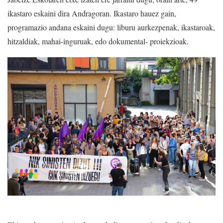
ikastaro eskaini dira Andragoran. Ikastaro hauez gain,
programazio andana eskaini dugu: liburu aurkezpenak, ikastaroak,
hitzaldiak, mahai-inguruak, edo dokumental- proiekzioak.