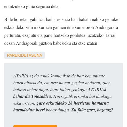
erantzuteko gune segurua dela.
Bide horretan gabiltza, baina espazio hau baliatu nahiko genuke
eskualdeko zein irakurtzen gaituen emakume orori Andragorara
gerturatu, ezagutu eta parte hartzeko gonbitea luzatzeko. Jarrai
dezan Andragorak guztion babesleku eta etxe izaten!
PAREKIDETASUNA
ATARIA ez da soilik komunikabide bat: komunitate
baten ahotsa da, eta urte hauen guztien ondoren, zuen
babesa behar dugu, inoiz baino gehiago:
ATARIAk
behar du Tolosaldea
. Horregatik erronka bat daukagu
esku artean:
gure eskualdeko 28 herrietan hamarna
harpidedun berri
behar ditugu.
Zu falta zara, bazatoz?