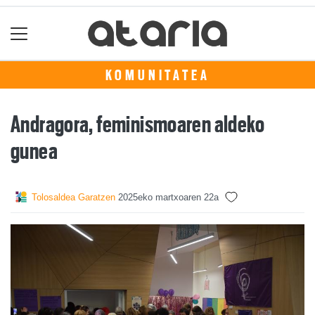
KOMUNITATEA
Andragora, feminismoaren aldeko
gunea
Tolosaldea Garatzen
2025eko martxoaren 22a