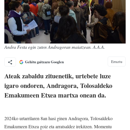
Andra Festa egin zuten Andragoran maiatzean. A.A.A.
Erraztu
Gehitu gaitzazu Googlen
Ateak zabaldu zituenetik, urtebete luze
igaro ondoren, Andragora, Tolosaldeko
Emakumeen Etxea martxa onean da.
2024ko urtarrilaren 8an hasi ginen Andragora, Tolosaldeko
Emakumeen Etxea goiz eta arratsaldez irekitzen. Momentu