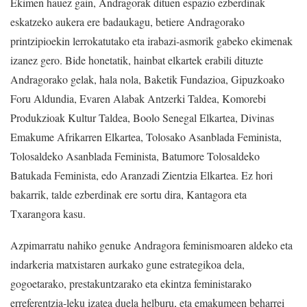
Ekimen hauez gain, Andragorak dituen espazio ezberdinak
eskatzeko aukera ere badaukagu, betiere Andragorako
printzipioekin lerrokatutako eta irabazi-asmorik gabeko ekimenak
izanez gero. Bide honetatik, hainbat elkartek erabili dituzte
Andragorako gelak, hala nola, Baketik Fundazioa, Gipuzkoako
Foru Aldundia, Evaren Alabak Antzerki Taldea, Komorebi
Produkzioak Kultur Taldea, Boolo Senegal Elkartea, Divinas
Emakume Afrikarren Elkartea, Tolosako Asanblada Feminista,
Tolosaldeko Asanblada Feminista, Batumore Tolosaldeko
Batukada Feminista, edo Aranzadi Zientzia Elkartea. Ez hori
bakarrik, talde ezberdinak ere sortu dira, Kantagora eta
Txarangora kasu.
Azpimarratu nahiko genuke Andragora feminismoaren aldeko eta
indarkeria matxistaren aurkako gune estrategikoa dela,
gogoetarako, prestakuntzarako eta ekintza feministarako
erreferentzia-leku izatea duela helburu, eta emakumeen beharrei