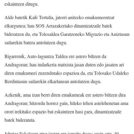
eskaintzen ditugu.
Alde batetik Kafe Tertulia, jatorri anitzeko emakumeentzat
elkargunea; hau SOS Arrazakeriako dinamizatzaile batek
bideratzen du, eta Tolosaldea Garatzeneko Migrazio eta Aniztasun
sailarekin batera antolatzen dugu.
Bigarrenik, Auto-laguntza Taldea ere astero biltzen da
Andragoran; hau indarkeria matxista jasan duten edo jasaten ari
diren emakumeei zuzendutako espazioa da, eta Tolosako Udaleko
Berdintasun sailarekin elkarlanean antolatzen dugu.
Azkenik, ama izan berri diren emakumeak ere astero biltzen dira
Andragoran; hitzordu horrez gain, hileko lehen astelehenetan ama
orori irekitako espazio bat eskaintzen hasi gara, dinamizatzaile
batek bideratuta.
Jabetze Eskolaren etxe izaten ere jarraitu dugu; orain arte, 49