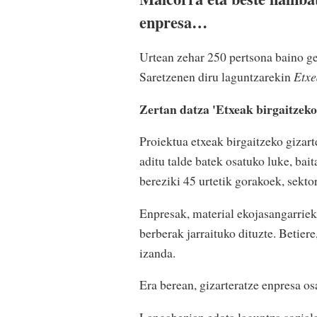
enpresa…
Urtean zehar 250 pertsona baino ge
Saretzenen diru laguntzarekin
Etxe
Zertan datza 'Etxeak birgaitzeko
Proiektua etxeak birgaitzeko gizart
aditu talde batek osatuko luke, bai
bereziki 45 urtetik gorakoek, sekt
Enpresak, material ekojasangarrieki
berberak jarraituko dituzte. Betiere
izanda.
Era berean, gizarteratze enpresa os
Langabezian edota laguntza soziala