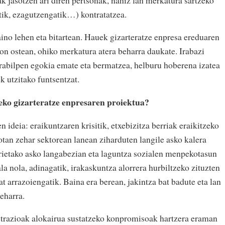
tik, ezagutzengatik…) kontratatzea.
ino lehen eta bitartean. Hauek gizarteratze enpresa ereduaren
egon ostean, ohiko merkatura atera beharra daukate. Irabazi
erabilpen egokia emate eta bermatzea, helburu hoberena izatea
k utzitako funtsentzat.
eko gizarteratze enpresaren proiektua?
en ideia: eraikuntzaren krisitik, etxebizitza berriak eraikitzeko
otan zehar sektorean lanean ziharduten langile asko kalera
orietako asko langabezian eta laguntza sozialen menpekotasun
la nola, adinagatik, irakaskuntza alorrera hurbiltzeko zituzten
at arrazoiengatik. Baina era berean, jakintza bat badute eta lan
eharra.
strazioak alokairua sustatzeko konpromisoak hartzera eraman