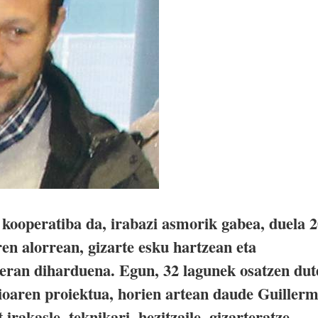
 kooperatiba da, irabazi asmorik gabea, duela 
en alorrean, gizarte esku hartzean eta
reran diharduena. Egun, 32 lagunek osatzen dut
oaren proiektua, horien artean daude Guiller
irakasle, teknikari, hezitzaile, gizarteratze