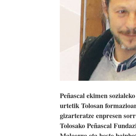
Peñascal ekimen sozialeko
urtetik Tolosan formazioar
gizarteratze enpresen sor
Tolosako Peñascal Fundazi
Malcorra eta beste hainbat 