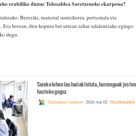
zeko erabiliko duzue Tolosaldea Saretzeneko ekarpena?
alerako. Bereziki, material suntsikorra, pertsonala eta
u. Era berean, diru kopuru bat urtean zehar udalentzako egingo
eko dugu.
Sareko lehen lau hariak lotuta, hurrengoak joste
hasteko gogoz
Tolosaldea Garatzen
2016 mai 02
TOLOSALDEA