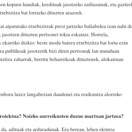
tsen kopuru handiak, kredituak jasotzeko zailtasunak, eta gaztee
etxebizitza bat lortzeko dituzten arazoek.
 aipatutako etxebizitzak prest jartzeko baliabidea izan nahi du
 jasotzen dituzten pertsonei tokia eskainiz. Horrela,
 ekarriko dizkio: beste modu batera etxebizitza bat lortu ezin
tza publikoak jasotzetik bizi diren pertsonak lan munduan
bizitza zaharrak, berritu beharrekoak dituztenek, alokairuan
denbora luzez langabezian daudenei eta eraikuntza alorreko
proiektua? Noizko aurreikusten duzue martxan jartzea?
 da, adituak eta arduradunak. Era berean, lehen ekintza