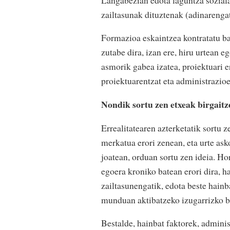
zailtasunak dituztenak (adinarenga
Formazioa eskaintzea kontratatu ba
zutabe dira, izan ere, hiru urtean 
asmorik gabea izatea, proiektuari 
proiektuarentzat eta administrazioe
Nondik sortu zen etxeak birgaitz
Errealitatearen azterketatik sortu z
merkatua erori zenean, eta urte ask
joatean, orduan sortu zen ideia. H
egoera kroniko batean erori dira, ha
zailtasunengatik, edota beste hainb
munduan aktibatzeko izugarrizko b
Bestalde, hainbat faktorek, admini