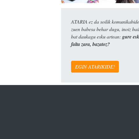
ATARIA ez da soilik komunikabide 
zuen babesa behar dugu, inoiz ba
bat daukagu esku artean:
gure es
falta zara, bazatoz?
EGIN ATARIKIDE!