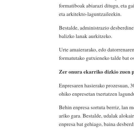
formatiboak abiarazi ditugu, eta ga
eta arkitekto-laguntzaileekin.
Bestalde, administrazio desberdinek
balizko lanak aurkitzeko.
Urte amaierarako, edo datorrenaren 
formatutako gutxieneko talde bat os
Zer onura ekarriko dizkio zuen 
Enpresaren hasierako prozesuan, 30
ohiko enpresetan txertatzen lagund
Behin enpresa sortuta berriz, lan m
ariko gara. Bestalde, udalak alokai
enpresa bat gehiago, baina desberd