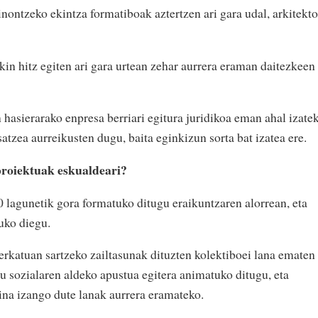
inontzeko ekintza formatiboak aztertzen ari gara udal, arkitekto
in hitz egiten ari gara urtean zehar aurrera eraman daitezkeen
hasierarako enpresa berriari egitura juridikoa eman ahal izatek
atzea aurreikusten dugu, baita eginkizun sorta bat izatea ere.
proiektuak eskualdeari?
 lagunetik gora formatuko ditugu eraikuntzaren alorrean, eta
uko diegu.
erkatuan sartzeko zailtasunak dituzten kolektiboei lana ematen
ru sozialaren aldeko apustua egitera animatuko ditugu, eta
ina izango dute lanak aurrera eramateko.