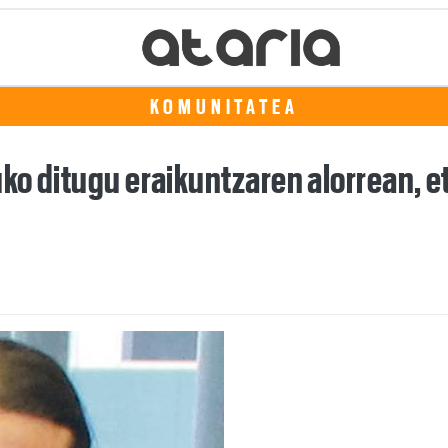
KOMUNITATEA
ko ditugu eraikuntzaren alorrean, e