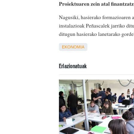
Proiektuaren zein atal finantzat
Nagusiki, hasierako formazioaren at
instalazioak Peñascalek jarriko dit
ditugun hasierako lanetarako gord
EKONOMIA
Erlazionatuak