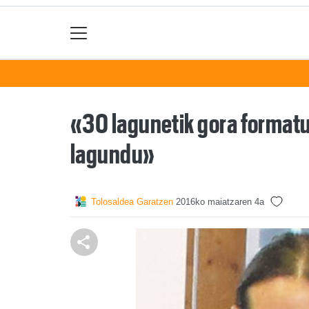
«30 lagunetik gora formatu
lagundu»
Tolosaldea Garatzen
2016ko maiatzaren 4a