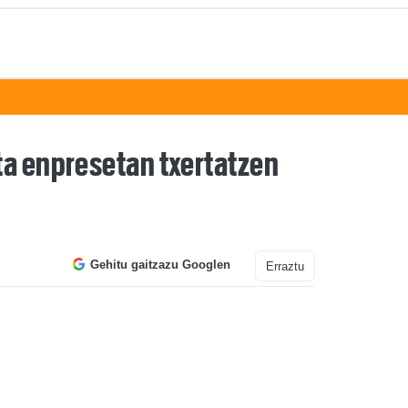
ta enpresetan txertatzen
Gehitu gaitzazu Googlen
Erraztu