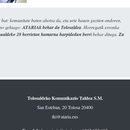
bat: komunitate baten ahotsa da, eta urte hauen guztien ondoren,
ino gehiago:
ATARIAk behar du Tolosaldea
. Horregatik erronka
kualdeko 28 herrietan hamarna harpidedun berri
behar ditugu.
Zu
Tolosaldeko Komunikazio Taldea S.M.
San Esteban, 20 Tolosa 20400
tkt@ataria.eus