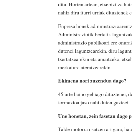
ditu. Horien artean, etxebizitza hu
nahiz diru iturri urriak dituztenek 
Enpresa honek administrazioarentzat
Administraziotik bertatik laguntzak
administrazio publikoari ere onurak
dutenei laguntzearekin, diru lagun
txertatzearekin eta amaitzeko, etxe
merkatura ateratzearekin.
Ekimena nori zuzendua dago?
45 urte baino gehiago dituztenei, 
formazioa jaso nahi duten gazteei.
Une honetan, zein fasetan dago 
Talde motorra osatzen ari gara, hau