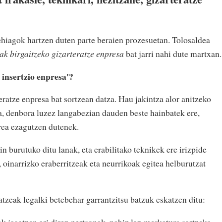
hiagok hartzen duten parte beraien prozesuetan. Tolosaldea
ak birgaitzeko gizarteratze enpresa
bat jarri nahi dute martxan.
 insertzio enpresa'?
eratze enpresa bat sortzean datza. Hau jakintza alor anitzeko
ta, denbora luzez langabezian dauden beste hainbatek ere,
orea ezagutzen dutenek.
n burutuko ditu lanak, eta erabilitako teknikek ere irizpide
, oinarrizko eraberritzeak eta neurrikoak egitea helburutzat
atzeak legalki betebehar garrantzitsu batzuk eskatzen ditu:
k jasotzen ari diren pertsonak, nahiz lan merkatura sartzeko