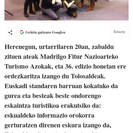
Erraztu
Gehitu gaitzazu Googlen
Herenegun, urtarrilaren 20an, zabaldu
zituen ateak Madrilgo Fitur Nazioarteko
Turismo Azokak, eta 36. edizio honetan ere
ordezkaritza izango du Tolosaldeak.
Euskadi standaren barruan kokatuko da
gurea eta besteak beste ondorengo
eskaintza turistikoa erakutsiko da:
eskualdeko informazio orokorra
gerturatzen direnen eskura izango da,