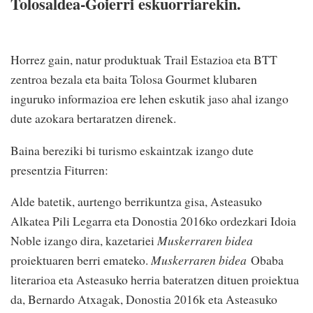
Tolosaldea-Goierri eskuorriarekin.
Horrez gain, natur produktuak Trail Estazioa eta BTT
zentroa bezala eta baita Tolosa Gourmet klubaren
inguruko informazioa ere lehen eskutik jaso ahal izango
dute azokara bertaratzen direnek.
Baina bereziki bi turismo eskaintzak izango dute
presentzia Fiturren:
Alde batetik, aurtengo berrikuntza gisa, Asteasuko
Alkatea Pili Legarra eta Donostia 2016ko ordezkari Idoia
Noble izango dira, kazetariei
Muskerraren bidea
proiektuaren berri emateko.
Muskerraren bidea
Obaba
literarioa eta Asteasuko herria bateratzen dituen proiektua
da, Bernardo Atxagak, Donostia 2016k eta Asteasuko