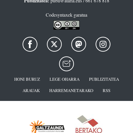
Publizitatea:
publi@ataria.eus
/ 661 678 818
Codesyntaxek garatua
HONI BURUZ
LEGE OHARRA
PUBLIZITATEA
ARAUAK
HARREMANETARAKO
RSS