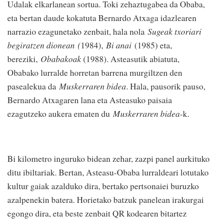
Udalak elkarlanean sortua. Toki zehaztugabea da Obaba,
eta bertan daude kokatuta Bernardo Atxaga idazlearen
narrazio ezagunetako zenbait, hala nola
Sugeak txoriari
begiratzen dionean (
1984),
Bi anai
(1985) eta,
bereziki,
Obabakoak
(1988). Asteasutik abiatuta,
Obabako lurralde horretan barrena murgiltzen den
pasealekua da
Muskerraren bidea
. Hala, pausorik pauso,
Bernardo Atxagaren lana eta Asteasuko paisaia
ezagutzeko aukera ematen du
Muskerraren bidea
-k.
Bi kilometro inguruko bidean zehar, zazpi panel aurkituko
ditu ibiltariak. Bertan, Asteasu-Obaba lurraldeari lotutako
kultur gaiak azalduko dira, bertako pertsonaiei buruzko
azalpenekin batera. Horietako batzuk panelean irakurgai
egongo dira, eta beste zenbait QR kodearen bitartez