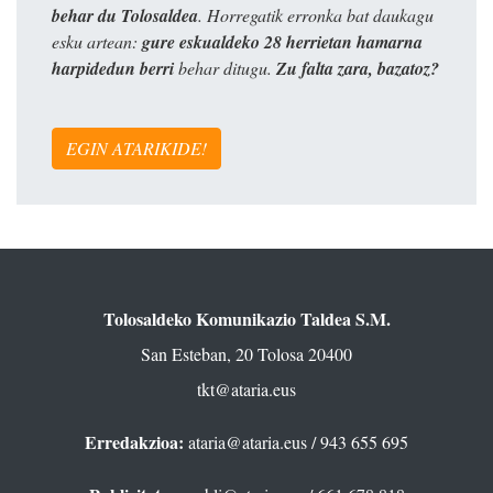
behar du Tolosaldea
. Horregatik erronka bat daukagu
esku artean:
gure eskualdeko 28 herrietan hamarna
harpidedun berri
behar ditugu.
Zu falta zara, bazatoz?
EGIN ATARIKIDE!
Tolosaldeko Komunikazio Taldea S.M.
San Esteban, 20 Tolosa 20400
tkt@ataria.eus
Erredakzioa:
ataria@ataria.eus
/ 943 655 695