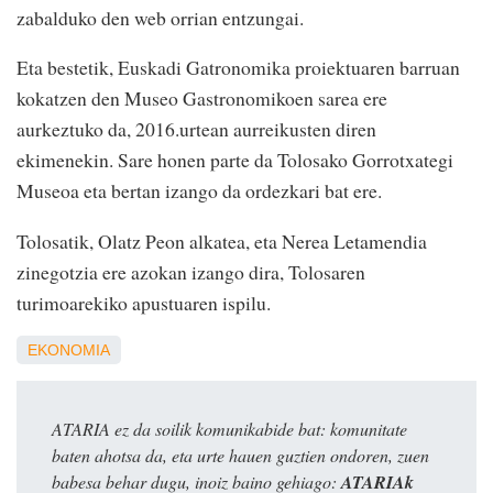
zabalduko den web orrian entzungai.
Eta bestetik, Euskadi Gatronomika proiektuaren barruan
kokatzen den Museo Gastronomikoen sarea ere
aurkeztuko da, 2016.urtean aurreikusten diren
ekimenekin. Sare honen parte da Tolosako Gorrotxategi
Museoa eta bertan izango da ordezkari bat ere.
Tolosatik, Olatz Peon alkatea, eta Nerea Letamendia
zinegotzia ere azokan izango dira, Tolosaren
turimoarekiko apustuaren ispilu.
EKONOMIA
ATARIA ez da soilik komunikabide bat: komunitate
baten ahotsa da, eta urte hauen guztien ondoren, zuen
babesa behar dugu, inoiz baino gehiago:
ATARIAk