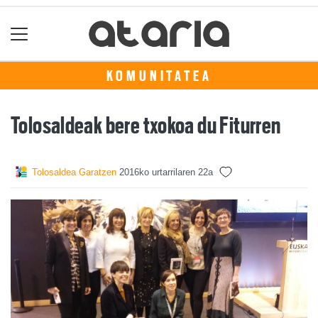
KOMUNITATEA
Tolosaldeak bere txokoa du Fiturren
Tolosaldea Garatzen
2016ko urtarrilaren 22a