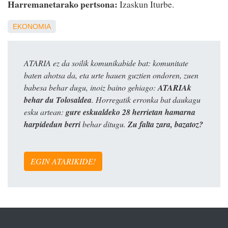
Harremanetarako pertsona:
Izaskun Iturbe.
EKONOMIA
ATARIA ez da soilik komunikabide bat: komunitate
baten ahotsa da, eta urte hauen guztien ondoren, zuen
babesa behar dugu, inoiz baino gehiago:
ATARIAk
behar du Tolosaldea
. Horregatik erronka bat daukagu
esku artean:
gure eskualdeko 28 herrietan hamarna
harpidedun berri
behar ditugu.
Zu falta zara, bazatoz?
EGIN ATARIKIDE!