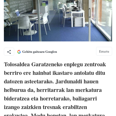
Erraztu
Gehitu gaitzazu Googlen
Tolosaldea Garatzeneko enplegu zentroak
berriro ere hainbat ikastaro antolatu ditu
datozen asteetarako. Jardunaldi hauen
helburua da, herritarrak lan merkatura
bideratzea eta horretarako, baliagarri
izango zaizkien tresnak erabiltzen
erakustea. Modu honetan, lan merkatura