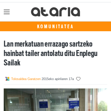
KOMUNITATEA
Lan merkatuan errazago sartzeko
hainbat tailer antolatu ditu Enplegu
Sailak
Tolosaldea Garatzen
2015eko apirilaren 17a