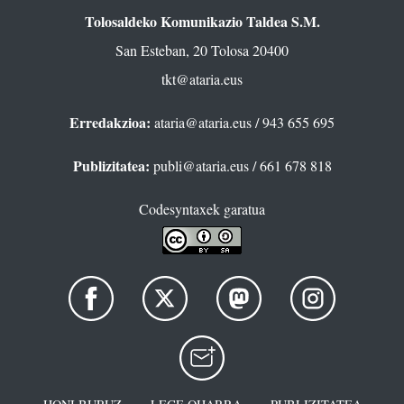
Tolosaldeko Komunikazio Taldea S.M.
San Esteban, 20 Tolosa 20400
tkt@ataria.eus
Erredakzioa:
ataria@ataria.eus
/ 943 655 695
Publizitatea:
publi@ataria.eus
/ 661 678 818
Codesyntaxek garatua