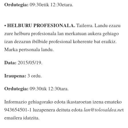
Ordutegia:
09:30etik 12:30etara.
HELBURU PROFESIONALA.
•
Tailerra. Landu ezazu
zure helburu profesionala lan merkatuan aukera gehiago
izan dezazun ibilbide profesional koherente bat eraikiz.
Marka pertsonala landu.
Data:
2015/05/19.
Iraupena:
3 ordu.
Ordutegia:
09:30tik 12:30tara.
Informazio gehiagorako edota ikastaroetan izena emateko
943654501-1 luzapenera deituta edota
lan@tolosaldea.ne
t
emailera idatzita.