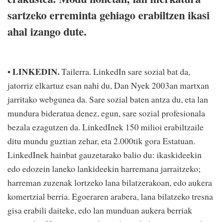
sartzeko erreminta gehiago erabiltzen ikasi
ahal izango dute.
LINKEDIN.
•
Tailerra. LinkedIn sare sozial bat da,
jatorriz elkartuz esan nahi du, Dan Nyek 2003an martxan
jarritako webgunea da. Sare sozial baten antza du, eta lan
mundura bideratua denez, egun, sare sozial profesionala
bezala ezagutzen da. LinkedInek 150 milioi erabiltzaile
ditu mundu guztian zehar, eta 2.000tik gora Estatuan.
LinkedInek hainbat gauzetarako balio du: ikaskideekin
edo edozein laneko lankideekin harremana jarraitzeko;
harreman zuzenak lortzeko lana bilatzerakoan, edo aukera
komertzial berria. Egoeraren arabera, lana bilatzeko tresna
gisa erabili daiteke, edo lan munduan aukera berriak