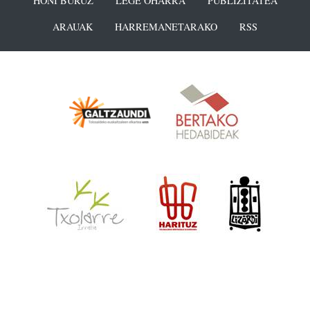
HONI BURUZ
LEGE OHARRA
PUBLIZITATEA
ARAUAK
HARREMANETARAKO
RSS