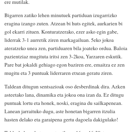
ere mutilak.
Bigarren zatiko lehen minutuek partiduan izugarrizko
eragina izango zuten. Atzean bi huts egitek, aurkarien bi
gol ekarri zituen. Konturatzerako, ezer asko egin gabe,
liderrak 3-1 aurretik ziren markagailuan. 5eko jokoa
ateratzeko unea zen, partiduaren bila joateko ordua. Baloia
pazientziaz mugituta iritsi zen 3-2koa, Yarzaren eskutik.
Pare bat jokaldi gehiago egon baziren ere, emaitza ez zen
mugitu eta 3 puntuak liderraren etxean geratu ziren.
Taldean ditugun sentsazioak oso desberdinak dira. Azken
asteetako lana, dinamika eta jokoa ona izan da. Ez ditugu
puntuak lortu eta honek, noski, eragina du sailkapenean.
Lanean jarraituko dugu, aste honetan bigarren itzulia
hasten delako eta garaipena gertu dagoela dakigulako!