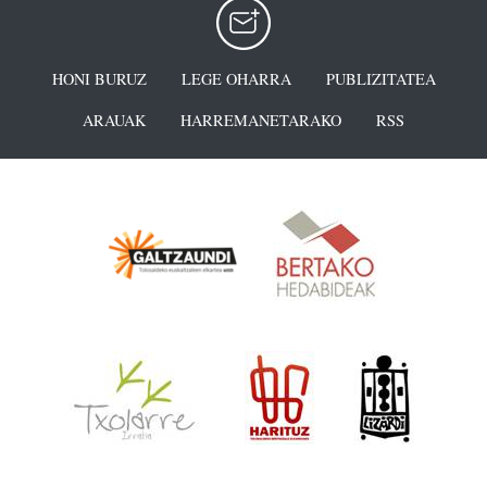
HONI BURUZ
LEGE OHARRA
PUBLIZITATEA
ARAUAK
HARREMANETARAKO
RSS