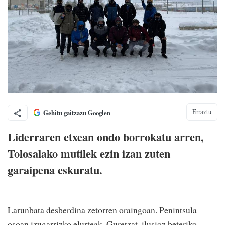
Erraztu
Gehitu gaitzazu Googlen
Liderraren etxean ondo borrokatu arren,
Tolosalako mutilek ezin izan zuten
garaipena eskuratu.
Larunbata desberdina zetorren oraingoan. Penintsula
osoan izugarrizko elurteak. Guretzat, ilusioz beteriko