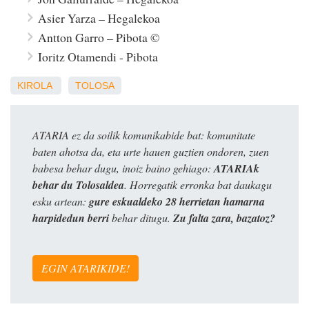
Asier Yarza – Hegalekoa
Antton Garro – Pibota ©
Ioritz Otamendi - Pibota
KIROLA
TOLOSA
ATARIA ez da soilik komunikabide bat: komunitate
baten ahotsa da, eta urte hauen guztien ondoren, zuen
babesa behar dugu, inoiz baino gehiago:
ATARIAk
behar du Tolosaldea
. Horregatik erronka bat daukagu
esku artean:
gure eskualdeko 28 herrietan hamarna
harpidedun berri
behar ditugu.
Zu falta zara, bazatoz?
EGIN ATARIKIDE!