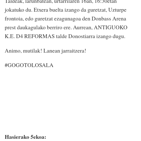
Taldeak, larunbatean, urtarrilaren 16an, 16:30etan
jokatuko du. Etxera buelta izango da guretzat, Uzturpe
frontoia, edo guretzat ezagunagoa den Donbass Arena
prest daukagulako berriro ere. Aurrean, ANTIGUOKO
K.E. D4 REFORMAS talde Donostiarra izango dugu.
Animo, mutilak! Lanean jarraitzera!
#GOGOTOLOSALA
Hasierako 5ekoa: