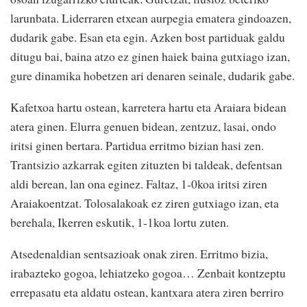
larunbata. Liderraren etxean aurpegia ematera gindoazen,
dudarik gabe. Esan eta egin. Azken bost partiduak galdu
ditugu bai, baina atzo ez ginen haiek baina gutxiago izan,
gure dinamika hobetzen ari denaren seinale, dudarik gabe.
Kafetxoa hartu ostean, karretera hartu eta Araiara bidean
atera ginen. Elurra genuen bidean, zentzuz, lasai, ondo
iritsi ginen bertara. Partidua erritmo bizian hasi zen.
Trantsizio azkarrak egiten zituzten bi taldeak, defentsan
aldi berean, lan ona eginez. Faltaz, 1-0koa iritsi ziren
Araiakoentzat. Tolosalakoak ez ziren gutxiago izan, eta
berehala, Ikerren eskutik, 1-1koa lortu zuten.
Atsedenaldian sentsazioak onak ziren. Erritmo bizia,
irabazteko gogoa, lehiatzeko gogoa… Zenbait kontzeptu
errepasatu eta aldatu ostean, kantxara atera ziren berriro