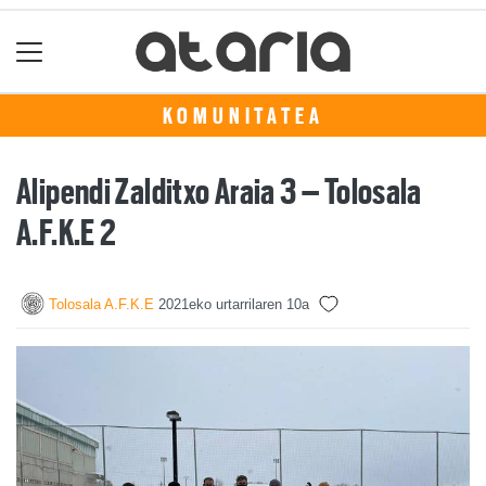
KOMUNITATEA
Alipendi Zalditxo Araia 3 – Tolosala
A.F.K.E 2
Tolosala A.F.K.E
2021eko urtarrilaren 10a