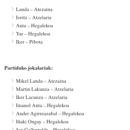
Landa – Atezaina
Ioritz – Atzelaria
Anta – Hegalekoa
Yar – Hegalekoa
Iker – Pibota
Partiduko jokalariak:
Mikel Landa – Atezaina
Martin Lakunza – Atzelaria
Iker Lacunza – Atzelaria
Imanol Anta – Hegalekoa
Ander Agirreazabal – Hegalekoa
Iñaki Ongay – Hegalekoa
Jon Gallurralde – Hegalekoa