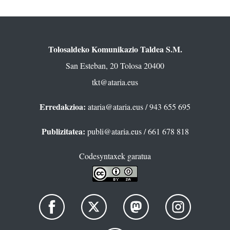
Tolosaldeko Komunikazio Taldea S.M.
San Esteban, 20 Tolosa 20400
tkt@ataria.eus
Erredakzioa:
ataria@ataria.eus
/ 943 655 695
Publizitatea:
publi@ataria.eus
/ 661 678 818
Codesyntaxek garatua