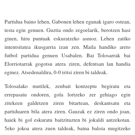
Partidua baino lehen, Gabonen lehen egunak igaro ostean,
testa egin genuen. Guztia ondo zegoelarik, berotzen hasi
ginen, hiru puntuak eskuratzeko asmoz. Lehen zatiko
intentsitatea ikusgarria izan zen. Maila handiko areto
futbol partidua genuen Usabalen. Bai Tolosarrak bai
Elorriotarrak gogotsu atera ziren, defentsan lan handia
eginez. Atsedenaldira, 0-0 iritsi ziren bi taldeak.
Tolosalako mutilek, zenbait kontzeptu begiratu eta
errepasatu ondoren, gola lortzeko zer gehiago egin
zitekeen galdetzen ziren bitartean, deskantsatu eta
partiduaren bila atera ziren. Gauzak ez ziren ondo joan,
haiek bi gol eskuratu baitzituzten bi jokaldi antzekotan.
5eko jokoa atera zuen taldeak, baina baloia mugitzeko