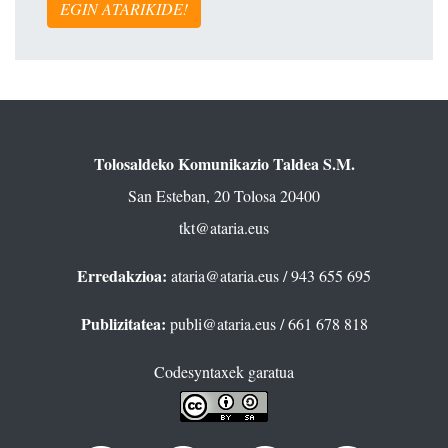
EGIN ATARIKIDE!
Tolosaldeko Komunikazio Taldea S.M.
San Esteban, 20 Tolosa 20400
tkt@ataria.eus
Erredakzioa:
ataria@ataria.eus
/ 943 655 695
Publizitatea:
publi@ataria.eus
/ 661 678 818
Codesyntaxek garatua