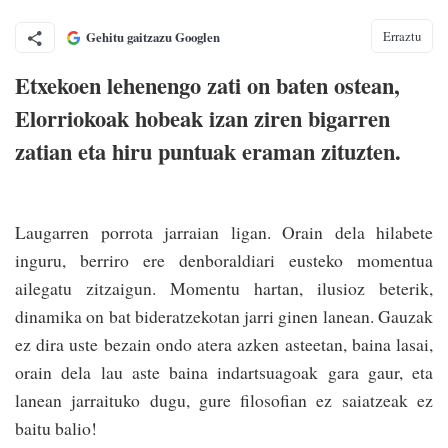
Erraztu
Gehitu gaitzazu Googlen
Etxekoen lehenengo zati on baten ostean,
Elorriokoak hobeak izan ziren bigarren
zatian eta hiru puntuak eraman zituzten.
Laugarren porrota jarraian ligan. Orain dela hilabete
inguru, berriro ere denboraldiari eusteko momentua
ailegatu zitzaigun. Momentu hartan, ilusioz beterik,
dinamika on bat bideratzekotan jarri ginen lanean. Gauzak
ez dira uste bezain ondo atera azken asteetan, baina lasai,
orain dela lau aste baina indartsuagoak gara gaur, eta
lanean jarraituko dugu, gure filosofian ez saiatzeak ez
baitu balio!