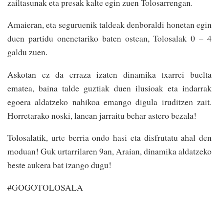
zailtasunak eta presak kalte egin zuen Tolosarrengan.
Amaieran, eta seguruenik taldeak denboraldi honetan egin
duen partidu onenetariko baten ostean, Tolosalak 0 – 4
galdu zuen.
Askotan ez da erraza izaten dinamika txarrei buelta
ematea, baina talde guztiak duen ilusioak eta indarrak
egoera aldatzeko nahikoa emango digula iruditzen zait.
Horretarako noski, lanean jarraitu behar astero bezala!
Tolosalatik, urte berria ondo hasi eta disfrutatu ahal den
moduan! Guk urtarrilaren 9an, Araian, dinamika aldatzeko
beste aukera bat izango dugu!
#GOGOTOLOSALA