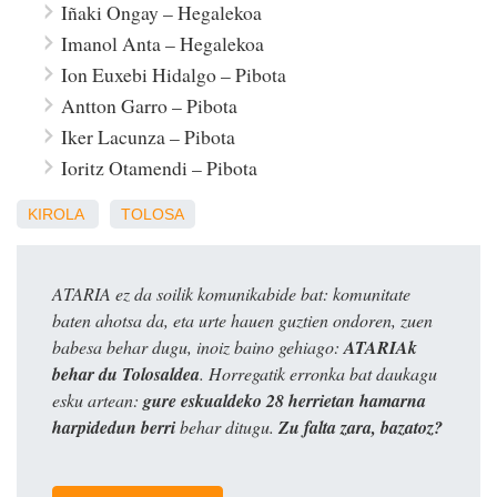
Iñaki Ongay – Hegalekoa
Imanol Anta – Hegalekoa
Ion Euxebi Hidalgo – Pibota
Antton Garro – Pibota
Iker Lacunza – Pibota
Ioritz Otamendi – Pibota
KIROLA
TOLOSA
ATARIA ez da soilik komunikabide bat: komunitate
baten ahotsa da, eta urte hauen guztien ondoren, zuen
babesa behar dugu, inoiz baino gehiago:
ATARIAk
behar du Tolosaldea
. Horregatik erronka bat daukagu
esku artean:
gure eskualdeko 28 herrietan hamarna
harpidedun berri
behar ditugu.
Zu falta zara, bazatoz?