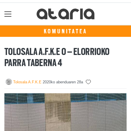
KOMUNITATEA
TOLOSALA A.F.K.E 0 – ELORRIOKO
PARRA TABERNA 4
Tolosala A.F.K.E
2020ko abenduaren 28a