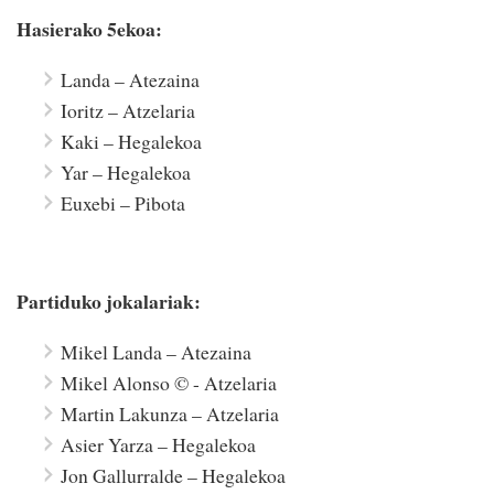
Hasierako 5ekoa:
Landa – Atezaina
Ioritz – Atzelaria
Kaki – Hegalekoa
Yar – Hegalekoa
Euxebi – Pibota
Partiduko jokalariak:
Mikel Landa – Atezaina
Mikel Alonso © - Atzelaria
Martin Lakunza – Atzelaria
Asier Yarza – Hegalekoa
Jon Gallurralde – Hegalekoa