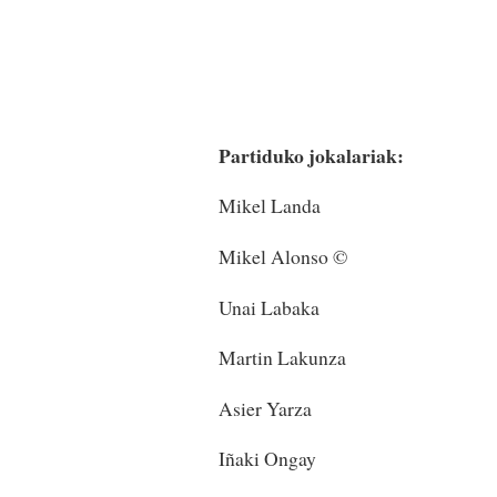
Partiduko jokalariak:
Mikel Landa
Mikel Alonso ©
Unai Labaka
Martin Lakunza
Asier Yarza
Iñaki Ongay