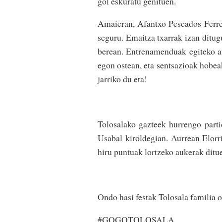
gol eskuratu genituen.
Amaieran, Afantxo Pescados Ferre
seguru. Emaitza txarrak izan ditug
berean. Entrenamenduak egiteko au
egon ostean, eta sentsazioak hobeak
jarriko du eta!
Tolosalako gazteek hurrengo part
Usabal kiroldegian. Aurrean Elorr
hiru puntuak lortzeko aukerak ditu
Ondo hasi festak Tolosala familia o
#GOGOTOLOSALA