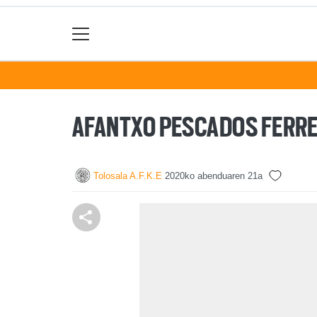
AFANTXO PESCADOS FERRER
Tolosala A.F.K.E
2020ko abenduaren 21a