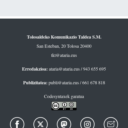
Tolosaldeko Komunikazio Taldea S.M.
San Esteban, 20 Tolosa 20400
tkt@ataria.eus
Erredakzioa:
ataria@ataria.eus
/ 943 655 695
Publizitatea:
publi@ataria.eus
/ 661 678 818
Codesyntaxek garatua