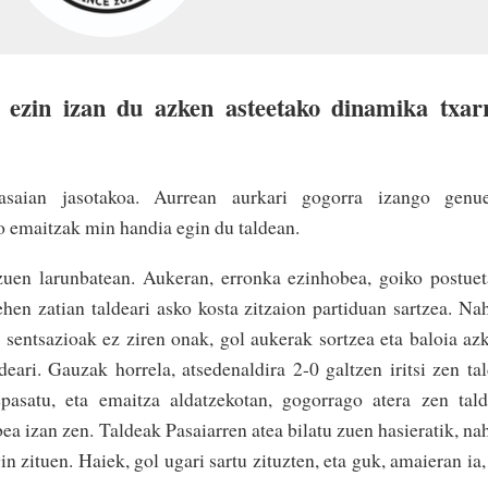
 ezin izan du azken asteetako dinamika txar
asaian jasotakoa. Aurrean aurkari gogorra izango genue
ko emaitzak min handia egin du taldean.
uen larunbatean. Aukeran, erronka ezinhobea, goiko postue
ehen zatian taldeari asko kosta zitzaion partiduan sartzea. Na
i, sentsazioak ez ziren onak, gol aukerak sortzea eta baloia az
deari. Gauzak horrela, atsedenaldira 2-0 galtzen iritsi zen ta
epasatu, eta emaitza aldatzekotan, gogorrago atera zen tal
ea izan zen. Taldeak Pasaiarren atea bilatu zuen hasieratik, na
n zituen. Haiek, gol ugari sartu zituzten, eta guk, amaieran ia,