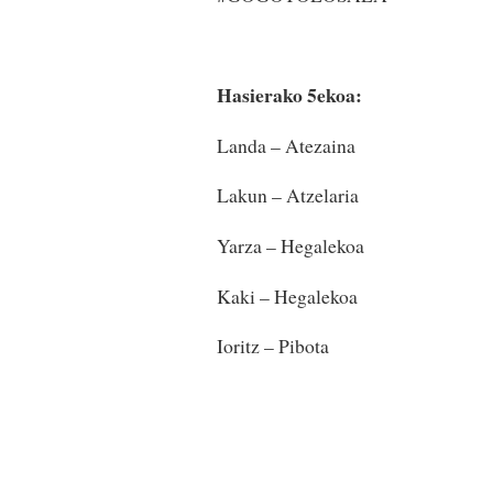
Hasierako 5ekoa:
Landa – Atezaina
Lakun – Atzelaria
Yarza – Hegalekoa
Kaki – Hegalekoa
Ioritz – Pibota