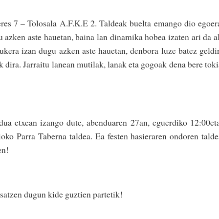
res 7 – Tolosala A.F.K.E 2. Taldeak buelta emango dio egoer
u azken aste hauetan, baina lan dinamika hobea izaten ari da a
kera izan dugu azken aste hauetan, denbora luze batez geldi
 dira. Jarraitu lanean mutilak, lanak eta gogoak dena bere tok
idua etxean izango dute, abenduaren 27an, eguerdiko 12:00et
ioko Parra Taberna taldea. Ea festen hasieraren ondoren tald
en!
satzen dugun kide guztien partetik!