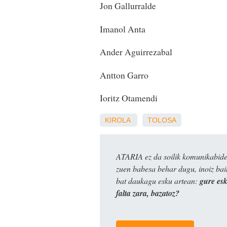
Jon Gallurralde
Imanol Anta
Ander Aguirrezabal
Antton Garro
Ioritz Otamendi
KIROLA
TOLOSA
ATARIA ez da soilik komunikabide 
zuen babesa behar dugu, inoiz ba
bat daukagu esku artean:
gure es
falta zara, bazatoz?