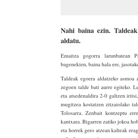
Nahi baina ezin. Taldeak
aldatu.
Emaitza gogorra larunbatean P
bagenekien, baina hala ere, jasota
Taldeak egoera aldatzeko asmoa z
zegoen talde bati aurre egiteko. L
eta atsedenaldira 2-0 galtzen irits
mugitzea kostatzen zitzaiolako tal
Tolosarra. Zenbait kontzeptu err
kantxara. Bigarren zatiko jokoa hob
eta horrek gero atzean kalteak eragi