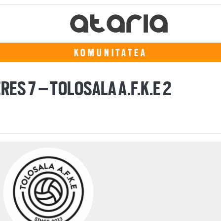
KOMUNITATEA
ES 7 – TOLOSALA A.F.K.E 2