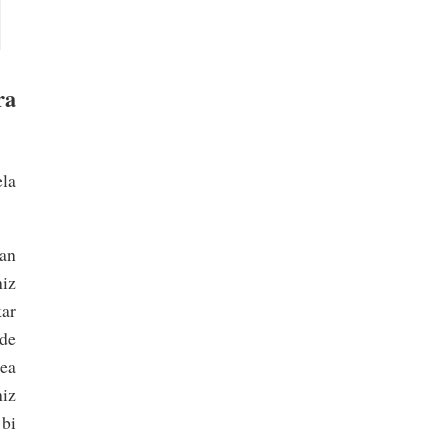
ra
la
tan
hiz
kar
lde
dea
hiz
 bi