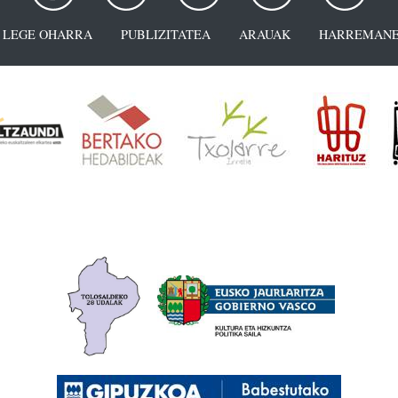
LEGE OHARRA
PUBLIZITATEA
ARAUAK
HARREMANE