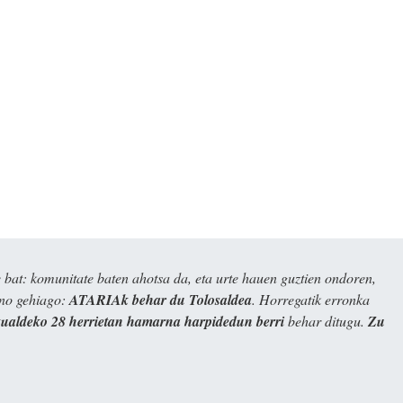
bat: komunitate baten ahotsa da, eta urte hauen guztien ondoren,
ino gehiago:
ATARIAk behar du Tolosaldea
. Horregatik erronka
kualdeko 28 herrietan hamarna harpidedun berri
behar ditugu.
Zu