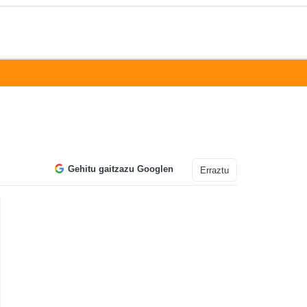
Gehitu gaitzazu Googlen
Erraztu