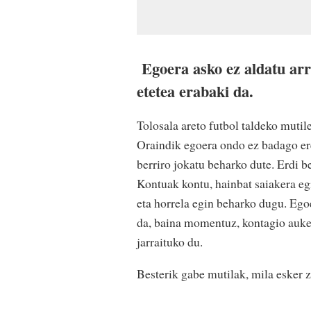
Egoera asko ez aldatu arr
etetea erabaki da.
Tolosala areto futbol taldeko mutil
Oraindik egoera ondo ez badago ere
berriro jokatu beharko dute. Erdi b
Kontuak kontu, hainbat saiakera egi
eta horrela egin beharko dugu. Egoe
da, baina momentuz, kontagio auke
jarraituko du.
Besterik gabe mutilak, mila esker 