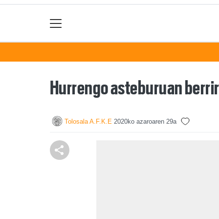
Hurrengo asteburuan berrir
Tolosala A.F.K.E
2020ko azaroaren 29a