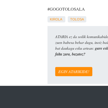
#GOGOTOLOSALA
KIROLA
TOLOSA
ATARIA ez da soilik komunikabide 
zuen babesa behar dugu, inoiz ba
bat daukagu esku artean:
gure es
falta zara, bazatoz?
EGIN ATARIKIDE!