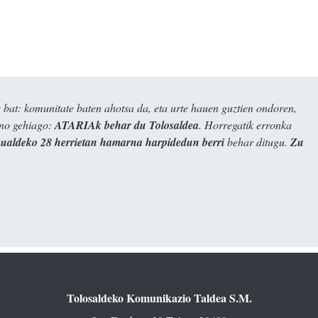
bat: komunitate baten ahotsa da, eta urte hauen guztien ondoren,
ino gehiago:
ATARIAk behar du Tolosaldea
. Horregatik erronka
kualdeko 28 herrietan hamarna harpidedun berri
behar ditugu.
Zu
Tolosaldeko Komunikazio Taldea S.M.