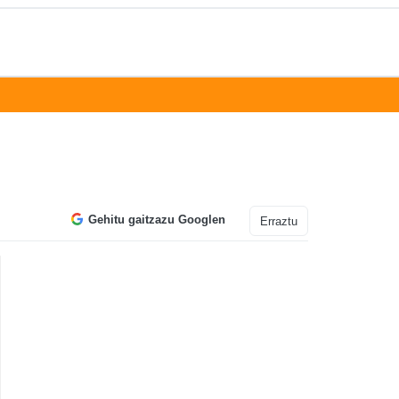
Gehitu gaitzazu Googlen
Erraztu