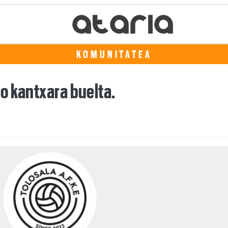
KOMUNITATEA
o kantxara buelta.