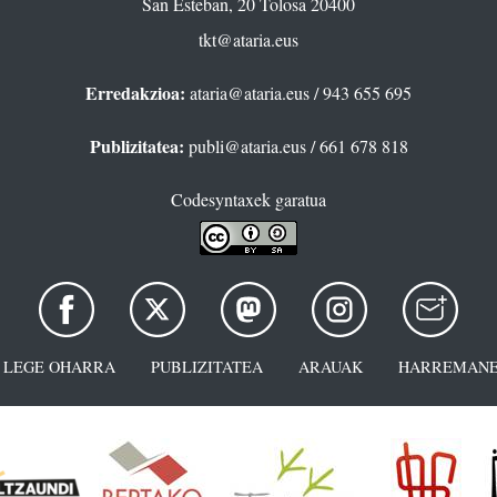
San Esteban, 20 Tolosa 20400
tkt@ataria.eus
Erredakzioa:
ataria@ataria.eus
/ 943 655 695
Publizitatea:
publi@ataria.eus
/ 661 678 818
Codesyntaxek garatua
LEGE OHARRA
PUBLIZITATEA
ARAUAK
HARREMANE