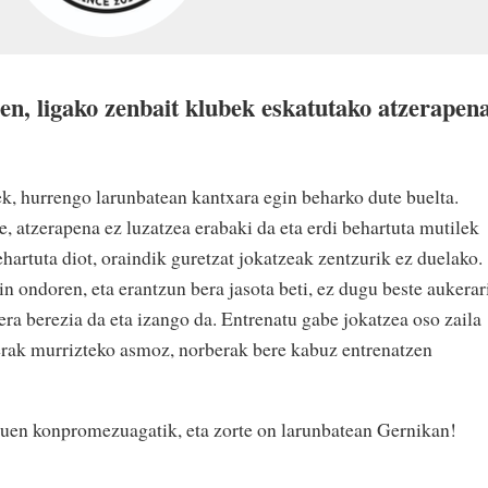
en, ligako zenbait klubek eskatutako atzerapen
ek, hurrengo larunbatean kantxara egin beharko dute buelta.
, atzerapena ez luzatzea erabaki da eta erdi behartuta mutilek
ehartuta diot, oraindik guretzat jokatzeak zentzurik ez duelako.
n ondoren, eta erantzun bera jasota beti, ez dugu beste aukerar
ra berezia da eta izango da. Entrenatu gabe jokatzea oso zaila
rak murrizteko asmoz, norberak bere kabuz entrenatzen
zuen konpromezuagatik, eta zorte on larunbatean Gernikan!