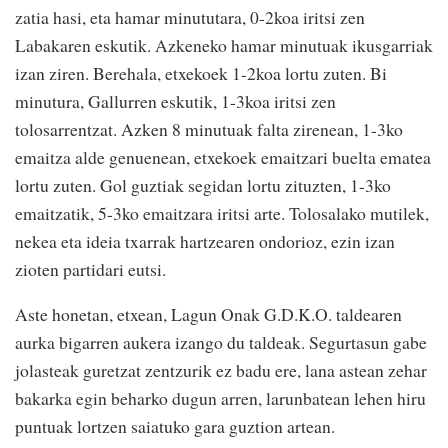
zatia hasi, eta hamar minututara, 0-2koa iritsi zen
Labakaren eskutik. Azkeneko hamar minutuak ikusgarriak
izan ziren. Berehala, etxekoek 1-2koa lortu zuten. Bi
minutura, Gallurren eskutik, 1-3koa iritsi zen
tolosarrentzat. Azken 8 minutuak falta zirenean, 1-3ko
emaitza alde genuenean, etxekoek emaitzari buelta ematea
lortu zuten. Gol guztiak segidan lortu zituzten, 1-3ko
emaitzatik, 5-3ko emaitzara iritsi arte. Tolosalako mutilek,
nekea eta ideia txarrak hartzearen ondorioz, ezin izan
zioten partidari eutsi.
Aste honetan, etxean, Lagun Onak G.D.K.O. taldearen
aurka bigarren aukera izango du taldeak. Segurtasun gabe
jolasteak guretzat zentzurik ez badu ere, lana astean zehar
bakarka egin beharko dugun arren, larunbatean lehen hiru
puntuak lortzen saiatuko gara guztion artean.