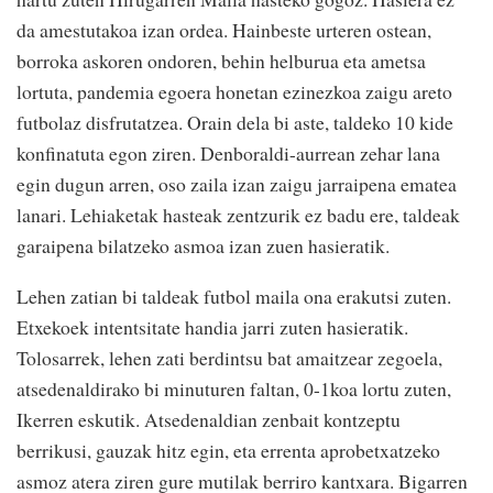
da amestutakoa izan ordea. Hainbeste urteren ostean,
borroka askoren ondoren, behin helburua eta ametsa
lortuta, pandemia egoera honetan ezinezkoa zaigu areto
futbolaz disfrutatzea. Orain dela bi aste, taldeko 10 kide
konfinatuta egon ziren. Denboraldi-aurrean zehar lana
egin dugun arren, oso zaila izan zaigu jarraipena ematea
lanari. Lehiaketak hasteak zentzurik ez badu ere, taldeak
garaipena bilatzeko asmoa izan zuen hasieratik.
Lehen zatian bi taldeak futbol maila ona erakutsi zuten.
Etxekoek intentsitate handia jarri zuten hasieratik.
Tolosarrek, lehen zati berdintsu bat amaitzear zegoela,
atsedenaldirako bi minuturen faltan, 0-1koa lortu zuten,
Ikerren eskutik. Atsedenaldian zenbait kontzeptu
berrikusi, gauzak hitz egin, eta errenta aprobetxatzeko
asmoz atera ziren gure mutilak berriro kantxara. Bigarren