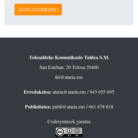
EGIN ATARIKIDE!
Tolosaldeko Komunikazio Taldea S.M.
San Esteban, 20 Tolosa 20400
tkt@ataria.eus
Erredakzioa:
ataria@ataria.eus
/ 943 655 695
Publizitatea:
publi@ataria.eus
/ 661 678 818
Codesyntaxek garatua