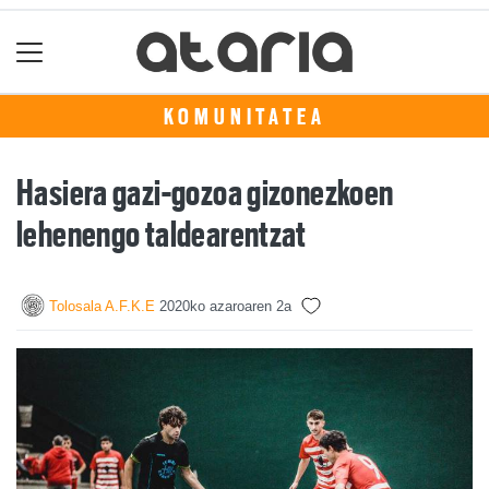
KOMUNITATEA
Hasiera gazi-gozoa gizonezkoen
lehenengo taldearentzat
Tolosala A.F.K.E
2020ko azaroaren 2a