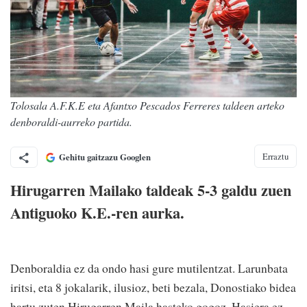
Tolosala A.F.K.E eta Afantxo Pescados Ferreres taldeen arteko
denboraldi-aurreko partida.
Erraztu
Gehitu gaitzazu Googlen
Hirugarren Mailako taldeak 5-3 galdu zuen
Antiguoko K.E.-ren aurka.
Denboraldia ez da ondo hasi gure mutilentzat. Larunbata
iritsi, eta 8 jokalarik, ilusioz, beti bezala, Donostiako bidea
hartu zuten Hirugarren Maila hasteko gogoz. Hasiera ez