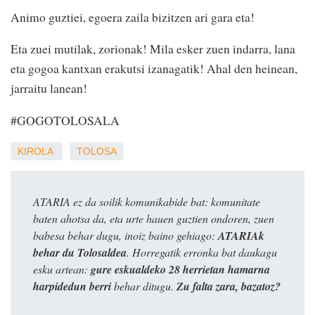
Animo guztiei, egoera zaila bizitzen ari gara eta!
Eta zuei mutilak, zorionak! Mila esker zuen indarra, lana
eta gogoa kantxan erakutsi izanagatik! Ahal den heinean,
jarraitu lanean!
#GOGOTOLOSALA
KIROLA
TOLOSA
ATARIA ez da soilik komunikabide bat: komunitate
baten ahotsa da, eta urte hauen guztien ondoren, zuen
babesa behar dugu, inoiz baino gehiago:
ATARIAk
behar du Tolosaldea
. Horregatik erronka bat daukagu
esku artean:
gure eskualdeko 28 herrietan hamarna
harpidedun berri
behar ditugu.
Zu falta zara, bazatoz?