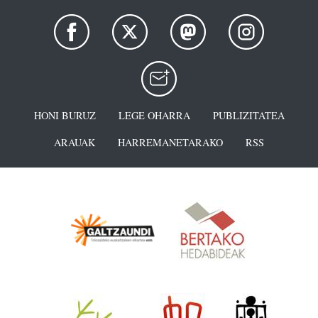
HONI BURUZ
LEGE OHARRA
PUBLIZITATEA
ARAUAK
HARREMANETARAKO
RSS