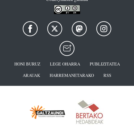
HONI BURUZ
LEGE OHARRA
PUBLIZITATEA
ARAUAK
HARREMANETARAKO
RSS