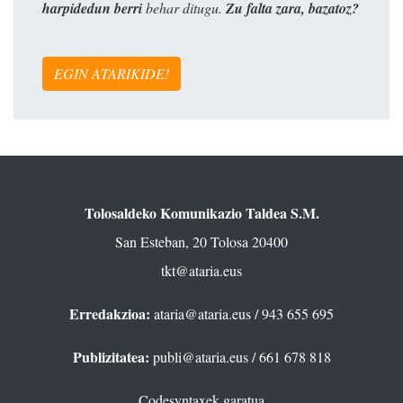
harpidedun berri
behar ditugu.
Zu falta zara, bazatoz?
EGIN ATARIKIDE!
Tolosaldeko Komunikazio Taldea S.M.
San Esteban, 20 Tolosa 20400
tkt@ataria.eus
Erredakzioa:
ataria@ataria.eus
/ 943 655 695
Publizitatea:
publi@ataria.eus
/ 661 678 818
Codesyntaxek garatua