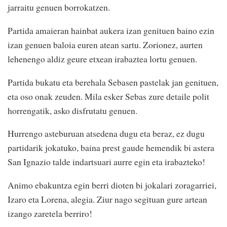
jarraitu genuen borrokatzen.
Partida amaieran hainbat aukera izan genituen baino ezin
izan genuen baloia euren atean sartu. Zorionez, aurten
lehenengo aldiz geure etxean irabaztea lortu genuen.
Partida bukatu eta berehala Sebasen pastelak jan genituen,
eta oso onak zeuden. Mila esker Sebas zure detaile polit
horrengatik, asko disfrutatu genuen.
Hurrengo asteburuan atsedena dugu eta beraz, ez dugu
partidarik jokatuko, baina prest gaude hemendik bi astera
San Ignazio talde indartsuari aurre egin eta irabazteko!
Animo ebakuntza egin berri dioten bi jokalari zoragarriei,
Izaro eta Lorena, alegia. Ziur nago segituan gure artean
izango zaretela berriro!