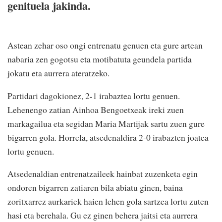
genituela jakinda.
Astean zehar oso ongi entrenatu genuen eta gure artean
nabaria zen gogotsu eta motibatuta geundela partida
jokatu eta aurrera ateratzeko.
Partidari dagokionez, 2-1 irabaztea lortu genuen.
Lehenengo zatian Ainhoa Bengoetxeak ireki zuen
markagailua eta segidan Maria Martijak sartu zuen gure
bigarren gola. Horrela, atsedenaldira 2-0 irabazten joatea
lortu genuen.
Atsedenaldian entrenatzaileek hainbat zuzenketa egin
ondoren bigarren zatiaren bila abiatu ginen, baina
zoritxarrez aurkariek haien lehen gola sartzea lortu zuten
hasi eta berehala. Gu ez ginen behera jaitsi eta aurrera