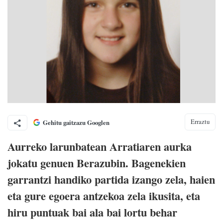
Erraztu
Gehitu gaitzazu Googlen
Aurreko larunbatean Arratiaren aurka
jokatu genuen Berazubin. Bagenekien
garrantzi handiko partida izango zela, haien
eta gure egoera antzekoa zela ikusita, eta
hiru puntuak bai ala bai lortu behar