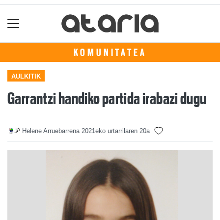
KOMUNITATEA
AULKITIK
Garrantzi handiko partida irabazi dugu
Helene Arruebarrena
2021eko urtarrilaren 20a