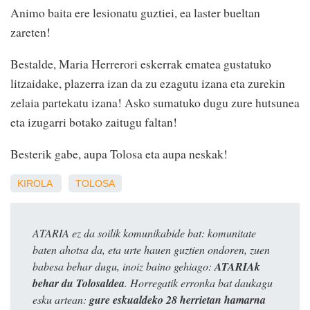
Animo baita ere lesionatu guztiei, ea laster bueltan
zareten!
Bestalde, Maria Herrerori eskerrak ematea gustatuko
litzaidake, plazerra izan da zu ezagutu izana eta zurekin
zelaia partekatu izana! Asko sumatuko dugu zure hutsunea
eta izugarri botako zaitugu faltan!
Besterik gabe, aupa Tolosa eta aupa neskak!
KIROLA
TOLOSA
ATARIA ez da soilik komunikabide bat: komunitate
baten ahotsa da, eta urte hauen guztien ondoren, zuen
babesa behar dugu, inoiz baino gehiago:
ATARIAk
behar du Tolosaldea
. Horregatik erronka bat daukagu
esku artean:
gure eskualdeko 28 herrietan hamarna