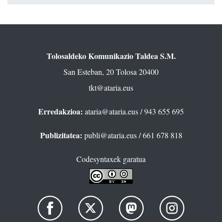
Tolosaldeko Komunikazio Taldea S.M.
San Esteban, 20 Tolosa 20400
tkt@ataria.eus
Erredakzioa:
ataria@ataria.eus
/ 943 655 695
Publizitatea:
publi@ataria.eus
/ 661 678 818
Codesyntaxek garatua