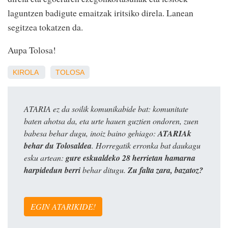
laguntzen badigute emaitzak iritsiko direla. Lanean
segitzea tokatzen da.
Aupa Tolosa!
KIROLA
TOLOSA
ATARIA ez da soilik komunikabide bat: komunitate
baten ahotsa da, eta urte hauen guztien ondoren, zuen
babesa behar dugu, inoiz baino gehiago:
ATARIAk
behar du Tolosaldea
. Horregatik erronka bat daukagu
esku artean:
gure eskualdeko 28 herrietan hamarna
harpidedun berri
behar ditugu.
Zu falta zara, bazatoz?
EGIN ATARIKIDE!