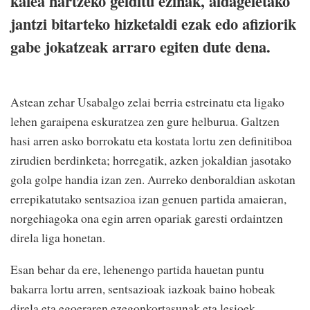
kafea hartzeko gelditu ezinak, aldageletako
jantzi bitarteko hizketaldi ezak edo afiziorik
gabe jokatzeak arraro egiten dute dena.
Astean zehar Usabalgo zelai berria estreinatu eta ligako
lehen garaipena eskuratzea zen gure helburua. Galtzen
hasi arren asko borrokatu eta kostata lortu zen definitiboa
zirudien berdinketa; horregatik, azken jokaldian jasotako
gola golpe handia izan zen. Aurreko denboraldian askotan
errepikatutako sentsazioa izan genuen partida amaieran,
norgehiagoka ona egin arren opariak garesti ordaintzen
direla liga honetan.
Esan behar da ere, lehenengo partida hauetan puntu
bakarra lortu arren, sentsazioak iazkoak baino hobeak
direla eta egoeraren ezegonkortasunak eta lesioek