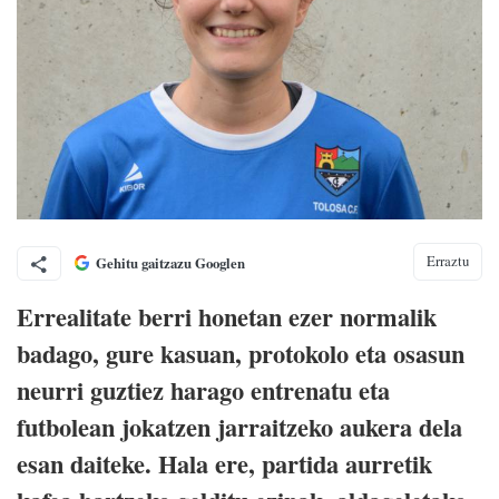
Erraztu
Gehitu gaitzazu Googlen
Errealitate berri honetan ezer normalik
badago, gure kasuan, protokolo eta osasun
neurri guztiez harago entrenatu eta
futbolean jokatzen jarraitzeko aukera dela
esan daiteke. Hala ere, partida aurretik