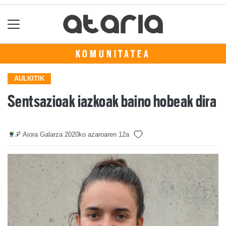
KOMUNITATEA
AULKITIK
Sentsazioak iazkoak baino hobeak dira
Aiora Galarza
2020ko azaroaren 12a