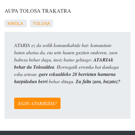
AUPA TOLOSA TRAKATRA
KIROLA
TOLOSA
ATARIA ez da soilik komunikabide bat: komunitate
baten ahotsa da, eta urte hauen guztien ondoren, zuen
babesa behar dugu, inoiz baino gehiago:
ATARIAk
behar du Tolosaldea
. Horregatik erronka bat daukagu
esku artean:
gure eskualdeko 28 herrietan hamarna
harpidedun berri
behar ditugu.
Zu falta zara, bazatoz?
EGIN ATARIKIDE!