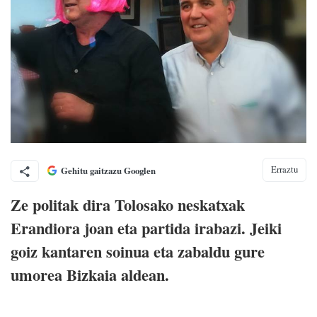
Erraztu
Gehitu gaitzazu Googlen
Ze politak dira Tolosako neskatxak
Erandiora joan eta partida irabazi. Jeiki
goiz kantaren soinua eta zabaldu gure
umorea Bizkaia aldean.