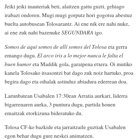
Jeiki jeiki inauteriak beti, alaitzen gaitu guzti, gehiago
irabazi ondoren. Mugi mugi gorputz hori gogotsu abestuz
buelta autobusean Tolosarantz. Ai ene nik ere nahi nuke,
ai ene zuk nahi bazenuke
SEGUNDARA
igo.
Somos de aquí somos de allí somos del Tolosa
eta gerra
emango dugu.
El arco iris a lo mejor nunca le falta el
buen humor
eta Maddik gola, garaipena etxera. Oi mutiko
kanela Tolosako itsasontzi bat dago zuk noiz hartuko, proa
begira dago eta oihalak astinduz abiadura ederrean doa.
Larunbatean Usabalen 17:30ean Arratia aurkari, liderra
bigarrenaren aurka, 3 puntura dugu, partida honen
emaitzak etorkizuna bideratuko du.
Tolosa CF-ko bazkide eta jarraitzaile guztiak Usabalen
egon behar dugu gure neskei animatzen.