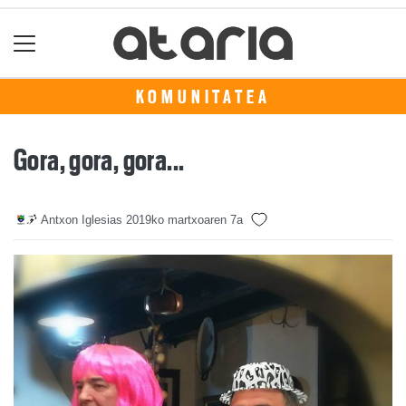
KOMUNITATEA
Gora, gora, gora...
Antxon Iglesias
2019ko martxoaren 7a