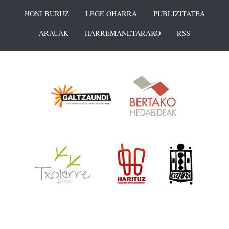
HONI BURUZ
LEGE OHARRA
PUBLIZITATEA
ARAUAK
HARREMANETARAKO
RSS