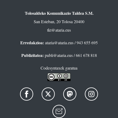
Tolosaldeko Komunikazio Taldea S.M.
San Esteban, 20 Tolosa 20400
tkt@ataria.eus
Erredakzioa:
ataria@ataria.eus
/ 943 655 695
Publizitatea:
publi@ataria.eus
/ 661 678 818
Codesyntaxek garatua