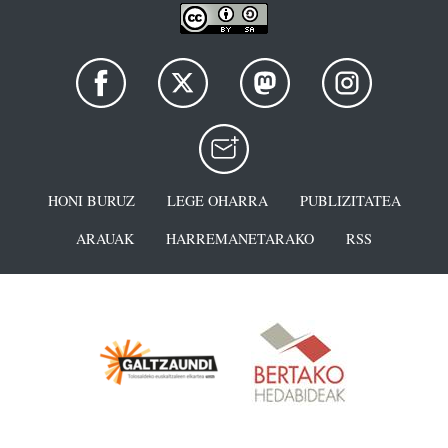
HONI BURUZ
LEGE OHARRA
PUBLIZITATEA
ARAUAK
HARREMANETARAKO
RSS