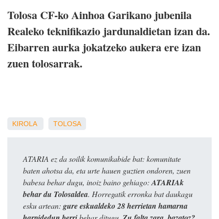
Tolosa CF-ko Ainhoa Garikano jubenila
Realeko teknifikazio jardunaldietan izan da.
Eibarren aurka jokatzeko aukera ere izan
zuen tolosarrak.
KIROLA
TOLOSA
ATARIA ez da soilik komunikabide bat: komunitate
baten ahotsa da, eta urte hauen guztien ondoren, zuen
babesa behar dugu, inoiz baino gehiago:
ATARIAk
behar du Tolosaldea
. Horregatik erronka bat daukagu
esku artean:
gure eskualdeko 28 herrietan hamarna
harpidedun berri
behar ditugu.
Zu falta zara, bazatoz?