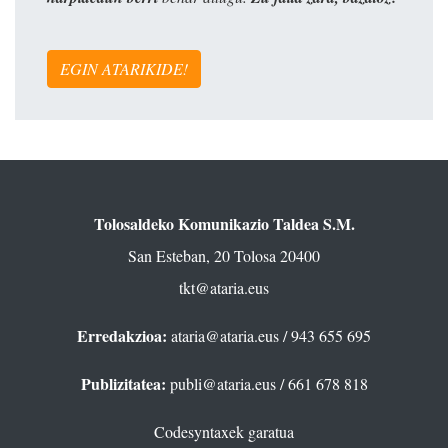
EGIN ATARIKIDE!
Tolosaldeko Komunikazio Taldea S.M.
San Esteban, 20 Tolosa 20400
tkt@ataria.eus
Erredakzioa:
ataria@ataria.eus
/ 943 655 695
Publizitatea:
publi@ataria.eus
/ 661 678 818
Codesyntaxek garatua