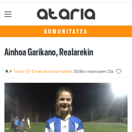
KOMUNITATEA
Ainhoa Garikano, Realarekin
Tolosa CF Emakumezkoen futbola
2016ko martxoaren 23a