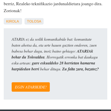
berriz, Realeko teknifikazio jardunaldietara joango dira.
Zorionak!
KIROLA
TOLOSA
ATARIA ez da soilik komunikabide bat: komunitate
baten ahotsa da, eta urte hauen guztien ondoren, zuen
babesa behar dugu, inoiz baino gehiago:
ATARIAk
behar du Tolosaldea
. Horregatik erronka bat daukagu
esku artean:
gure eskualdeko 28 herrietan hamarna
harpidedun berri
behar ditugu.
Zu falta zara, bazatoz?
EGIN ATARIKIDE!