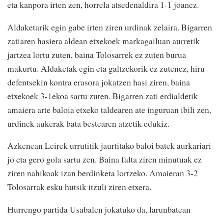
eta kanpora irten zen, horrela atsedenaldira 1-1 joanez.
Aldaketarik egin gabe irten ziren urdinak zelaira. Bigarren
zatiaren hasiera aldean etxekoek markagailuan aurretik
jartzea lortu zuten, baina Tolosarrek ez zuten burua
makurtu. Aldaketak egin eta galtzekorik ez zutenez, hiru
defentsekin kontra erasora jokatzen hasi ziren, baina
etxekoek 3-1ekoa sartu zuten. Bigarren zati erdialdetik
amaiera arte baloia etxeko taldearen ate inguruan ibili zen,
urdinek aukerak bata bestearen atzetik edukiz.
Azkenean Leirek urrutitik jaurtitako baloi batek aurkariari
jo eta gero gola sartu zen. Baina falta ziren minutuak ez
ziren nahikoak izan berdinketa lortzeko. Amaieran 3-2
Tolosarrak esku hutsik itzuli ziren etxera.
Hurrengo partida Usabalen jokatuko da, larunbatean