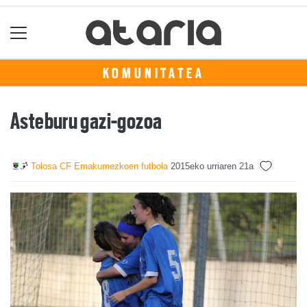
KOMUNITATEA
Asteburu gazi-gozoa
Tolosa CF Emakumezkoen futbola
2015eko urriaren 21a