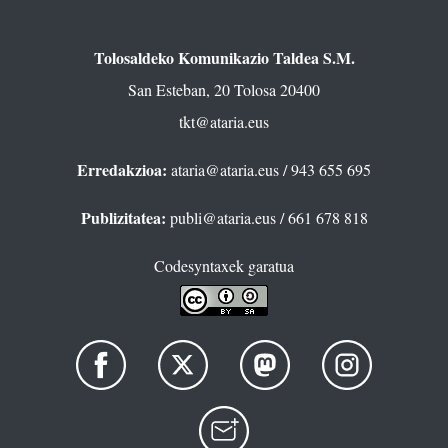
Tolosaldeko Komunikazio Taldea S.M.
San Esteban, 20 Tolosa 20400
tkt@ataria.eus
Erredakzioa:
ataria@ataria.eus
/ 943 655 695
Publizitatea:
publi@ataria.eus
/ 661 678 818
Codesyntaxek garatua