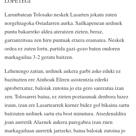
LOPETEGI
Larunbatean Tolosako neskek Lasarten jokatu zuten
norgehiagoka Ostadarren aurka. Sailkapenean urdinek
puntu bakarreko aldea ateratzen zieten, beraz,
garrantzitsua zen hiru puntuak etxera eramatea. Neskek
ordea ez zuten lortu, partida gazi-gozo baten ondoren
markagailua 3-2 geratu baitzen.
Lehenengo zatian, urdinek aukera garbi asko eduki ez
bazituzten ere Ainhoak Eliren asistentzia ederki
aprobetxatuz, baloiak zutoina jo eta gero sareratua izan
zen. Tolosarrei baina, ez zieten poztasunak denbora luzez
iraun, izan ere Lasartearrek korner bidez gol bikaina sartu
baitzuten urdinek sartu eta bost minutura. Atsedenaldira
joan aurretik Alaznek aukera paregabea izan zuen
markagailuan aurretik jartzeko, baina baloiak zutoina jo