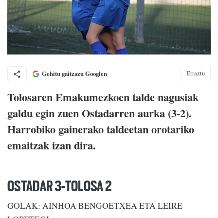
Erraztu
Gehitu gaitzazu Googlen
Tolosaren Emakumezkoen talde nagusiak
galdu egin zuen Ostadarren aurka (3-2).
Harrobiko gainerako taldeetan orotariko
emaitzak izan dira.
OSTADAR 3-TOLOSA 2
GOLAK: AINHOA BENGOETXEA ETA LEIRE