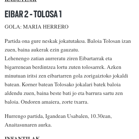
EIBAR 2 - TOLOSA 1
GOLA: MARIA HERRERO
Partida ona gure neskak jokatutakoa. Baloia Tolosan izan
zuen, baina aukerak ezin gauzatu.
Lehenengo zatian aurreratu ziren Eibartarrak eta
bigarrenean berdintzea lortu zuten tolosarrek. Azken
minutuan iritsi zen eibartarren gola zorigaiztoko jokaldi
batean. Korner batean Tolosako jokalari batek baloia
aldendu zuen, baina beste bati jo eta barrura sartu zen
baloia. Ondoren amaiera, zorte txarra.
Hurrengo partida, Igandean Usabalen, 10.30ean,
Anaitasunaren aurka.
INFANTILAK