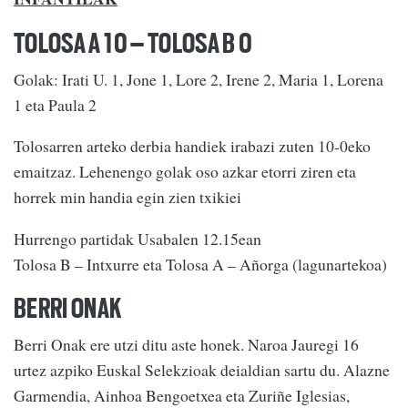
TOLOSA A 10 – TOLOSA B 0
Golak: Irati U. 1, Jone 1, Lore 2, Irene 2, Maria 1, Lorena
1 eta Paula 2
Tolosarren arteko derbia handiek irabazi zuten 10-0eko
emaitzaz. Lehenengo golak oso azkar etorri ziren eta
horrek min handia egin zien txikiei
Hurrengo partidak Usabalen 12.15ean
Tolosa B – Intxurre eta Tolosa A – Añorga (lagunartekoa)
BERRI ONAK
Berri Onak ere utzi ditu aste honek. Naroa Jauregi 16
urtez azpiko Euskal Selekzioak deialdian sartu du. Alazne
Garmendia, Ainhoa Bengoetxea eta Zuriñe Iglesias,