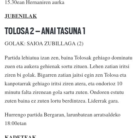
15.30ean Hernaniren aurka
JUBENILAK
TOLOSA 2 – ANAI TASUNA 1
GOLAK: SAIOA ZUBILLAGA (2)
Partida lehiatua izan zen, baina Tolosak gehiago dominatu
zuen eta aukera gehienak sortu zituen. Lehen zatian iritsi
ziren bi golak. Bigarren zatian jaitsi egin zen Tolosa eta
kanpotarrak gehiago iritsi ziren atera, eta ondorioz 10
minutu falta zirenean gola sartu zuten. Ondoren estutu
zuten baina ez zuten lortu berdintzea. Liderrak gara.
Hurrengo partida Bergaran, larunbatean arratsaldeko
18:00etan
KADETEAK