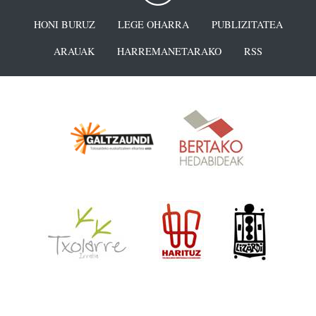
HONI BURUZ
LEGE OHARRA
PUBLIZITATEA
ARAUAK
HARREMANETARAKO
RSS