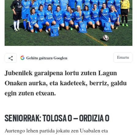
Erraztu
Gehitu gaitzazu Googlen
Jubenilek garaipena lortu zuten Lagun
Onaken aurka, eta kadeteek, berriz, galdu
egin zuten etxean.
SENIORRAK: TOLOSA 0 – ORDIZIA 0
Aurtengo lehen partida jokatu zen Usabalen eta