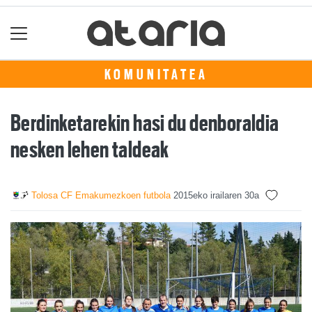
KOMUNITATEA
Berdinketarekin hasi du denboraldia
nesken lehen taldeak
Tolosa CF Emakumezkoen futbola
2015eko irailaren 30a