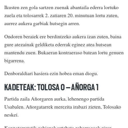
Ikusten zen gola sartzen zuenak abantaila ederra lortuko
zuela eta tolosarrek 2. zatiaren 20. minutuan lortu zuten,
aurrez aukera garbiak hutsegin arren.
Ondoren beraiek ere berdintzeko aukera izan zuten, baina
gure atezainak geldiketa ederrak eginez atea hutsean
mantendu zuen. Bukaeran kontraeraso batean lortu genuen
bigarrena.
Denboraldiari hasiera ezin hobea eman diogu.
KADETEAK: TOLOSA 0 – AÑORGA 1
Partida zaila Añorgaren aurka, lehenengo partida
Usabalen. Añorgatarrek merezita irabazi zieten, Tolosako
neskei.
Kanpotarretatik gehienak urtebete zaharragoak ziren,