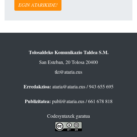
EGIN ATARIKIDE!
Tolosaldeko Komunikazio Taldea S.M.
San Esteban, 20 Tolosa 20400
tkt@ataria.eus
Erredakzioa:
ataria@ataria.eus
/ 943 655 695
Publizitatea:
publi@ataria.eus
/ 661 678 818
Codesyntaxek garatua