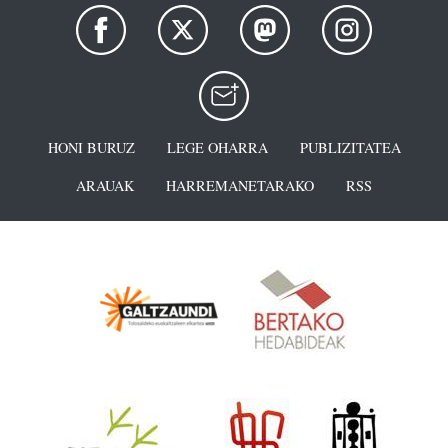
HONI BURUZ
LEGE OHARRA
PUBLIZITATEA
ARAUAK
HARREMANETARAKO
RSS