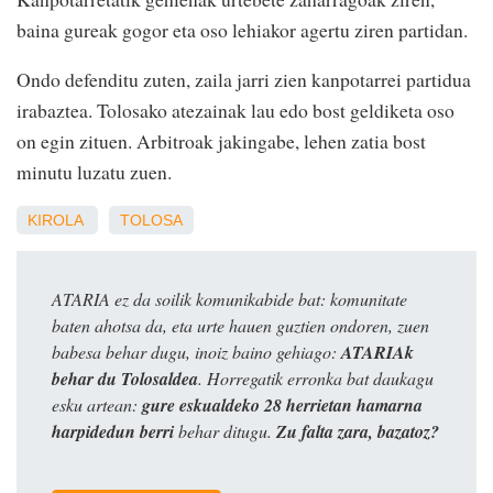
baina gureak gogor eta oso lehiakor agertu ziren partidan.
Ondo defenditu zuten, zaila jarri zien kanpotarrei partidua
irabaztea. Tolosako atezainak lau edo bost geldiketa oso
on egin zituen. Arbitroak jakingabe, lehen zatia bost
minutu luzatu zuen.
KIROLA
TOLOSA
ATARIA ez da soilik komunikabide bat: komunitate
baten ahotsa da, eta urte hauen guztien ondoren, zuen
babesa behar dugu, inoiz baino gehiago:
ATARIAk
behar du Tolosaldea
. Horregatik erronka bat daukagu
esku artean:
gure eskualdeko 28 herrietan hamarna
harpidedun berri
behar ditugu.
Zu falta zara, bazatoz?