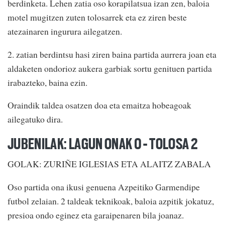
berdinketa. Lehen zatia oso korapilatsua izan zen, baloia
motel mugitzen zuten tolosarrek eta ez ziren beste
atezainaren ingurura ailegatzen.
2. zatian berdintsu hasi ziren baina partida aurrera joan eta
aldaketen ondorioz aukera garbiak sortu genituen partida
irabazteko, baina ezin.
Oraindik taldea osatzen doa eta emaitza hobeagoak
ailegatuko dira.
JUBENILAK: LAGUN ONAK 0 - TOLOSA 2
GOLAK: ZURIÑE IGLESIAS ETA ALAITZ ZABALA
Oso partida ona ikusi genuena Azpeitiko Garmendipe
futbol zelaian. 2 taldeak teknikoak, baloia azpitik jokatuz,
presioa ondo eginez eta garaipenaren bila joanaz.