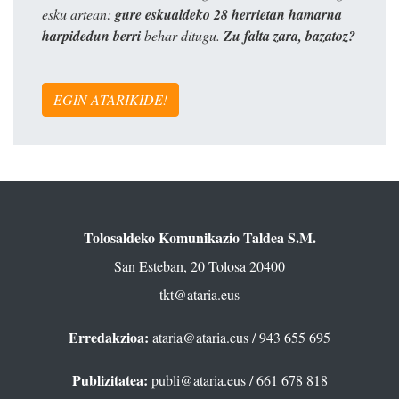
esku artean:
gure eskualdeko 28 herrietan hamarna
harpidedun berri
behar ditugu.
Zu falta zara, bazatoz?
EGIN ATARIKIDE!
Tolosaldeko Komunikazio Taldea S.M.
San Esteban, 20 Tolosa 20400
tkt@ataria.eus
Erredakzioa:
ataria@ataria.eus
/ 943 655 695
Publizitatea:
publi@ataria.eus
/ 661 678 818