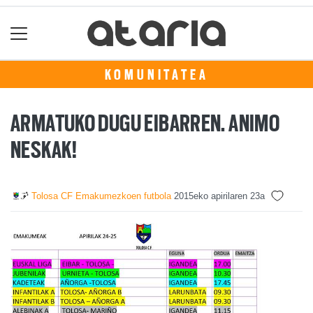
KOMUNITATEA
ARMATUKO DUGU EIBARREN. ANIMO
NESKAK!
Tolosa CF Emakumezkoen futbola
2015eko apirilaren 23a