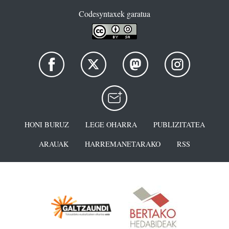
Codesyntaxek garatua
HONI BURUZ
LEGE OHARRA
PUBLIZITATEA
ARAUAK
HARREMANETARAKO
RSS