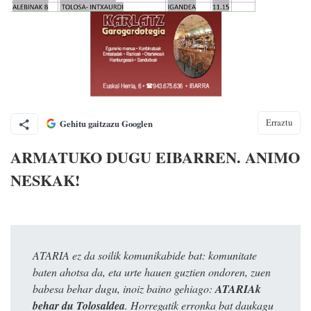
Erraztu
Gehitu gaitzazu Googlen
ARMATUKO DUGU EIBARREN. ANIMO
NESKAK!
ATARIA ez da soilik komunikabide bat: komunitate
baten ahotsa da, eta urte hauen guztien ondoren, zuen
babesa behar dugu, inoiz baino gehiago:
ATARIAk
behar du Tolosaldea
. Horregatik erronka bat daukagu