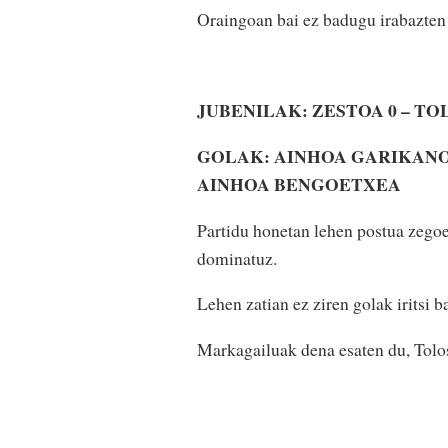
Oraingoan bai ez badugu irabazten
JUBENILAK: ZESTOA 0 – TO
GOLAK: AINHOA GARIKANO
AINHOA BENGOETXEA
Partidu honetan lehen postua zegoe
dominatuz.
Lehen zatian ez ziren golak iritsi b
Markagailuak dena esaten du, Tolosa