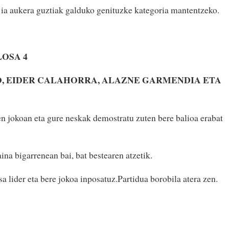
 ia aukera guztiak galduko genituzke kategoria mantentzeko.
LOSA 4
, EIDER CALAHORRA, ALAZNE GARMENDIA ETA
n jokoan eta gure neskak demostratu zuten bere balioa erabat
aina bigarrenean bai, bat bestearen atzetik.
 lider eta bere jokoa inposatuz.Partidua borobila atera zen.