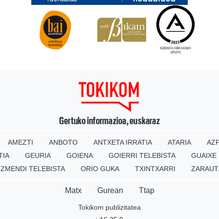
Gertuko informazioa, euskaraz
AMEZTI
ANBOTO
ANTXETA IRRATIA
ATARIA
AZP
TIA
GEURIA
GOIENA
GOIERRI TELEBISTA
GUAIXE
IZMENDI TELEBISTA
ORIO GUKA
TXINTXARRI
ZARAUT
Matx
Gurean
Ttap
Tokikom publizitatea