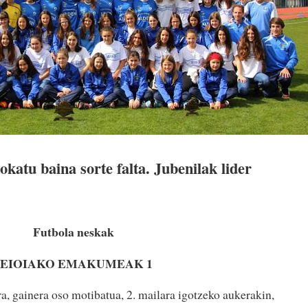
katu baina sorte falta. Jubenilak lider
Futbola neskak
 LEIOIAKO EMAKUMEAK 1
a, gainera oso motibatua, 2. mailara igotzeko aukerakin,