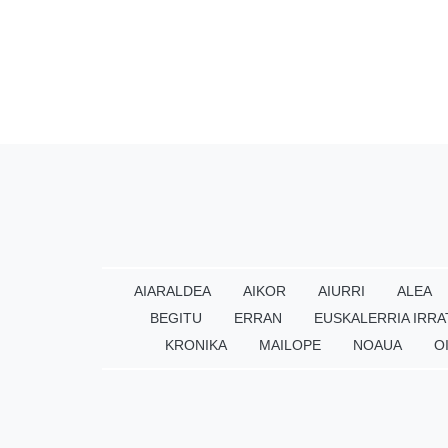
AIARALDEA
AIKOR
AIURRI
ALEA
BEGITU
ERRAN
EUSKALERRIA IRRA
KRONIKA
MAILOPE
NOAUA
O