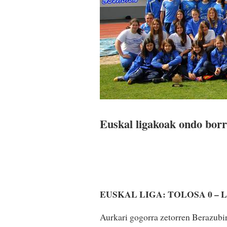
Euskal ligakoak ondo borro
EUSKAL LIGA: TOLOSA 0 –
Aurkari gogorra zetorren Berazubir