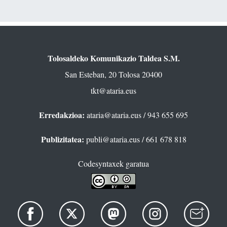
Tolosaldeko Komunikazio Taldea S.M.
San Esteban, 20 Tolosa 20400
tkt@ataria.eus
Erredakzioa:
ataria@ataria.eus
/ 943 655 695
Publizitatea:
publi@ataria.eus
/ 661 678 818
Codesyntaxek garatua