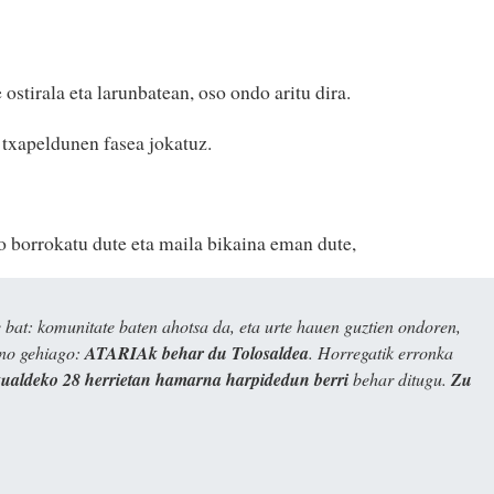
ostirala eta larunbatean, oso ondo aritu dira.
, txapeldunen fasea jokatuz.
o borrokatu dute eta maila bikaina eman dute,
bat: komunitate baten ahotsa da, eta urte hauen guztien ondoren,
ino gehiago:
ATARIAk behar du Tolosaldea
. Horregatik erronka
kualdeko 28 herrietan hamarna harpidedun berri
behar ditugu.
Zu