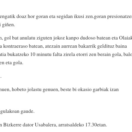
tengatik doaz hor goran eta segidan ikusi zen.goran presionatze
i giñen.
, gol bat anulatu ziguten jokoz kanpo dudoso batean eta Olaia
a kontraeraso batean, atezain aurrean bakarrik geldituz baina
tia bukatzeko 10 minutu falta zirela etorri zen berain gola, bal
en eta gola.
.
enuen, hobeto jolastu genuen, beste bi okasio garbiak izan
ugulakoan gaude.
an Bizkerre dator Usabalera, arratsaldeko 17.30etan.