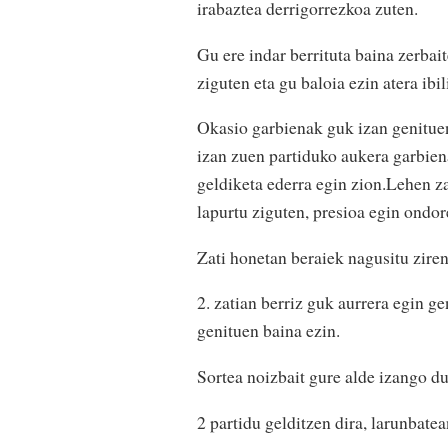
irabaztea derrigorrezkoa zuten.
Gu ere indar berrituta baina zerbai
ziguten eta gu baloia ezin atera ibil
Okasio garbienak guk izan genituen
izan zuen partiduko aukera garbien
geldiketa ederra egin zion.Lehen za
lapurtu ziguten, presioa egin ondor
Zati honetan beraiek nagusitu ziren
2. zatian berriz guk aurrera egin g
genituen baina ezin.
Sortea noizbait gure alde izango d
2 partidu gelditzen dira, larunbate