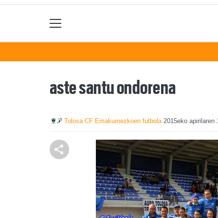
aste santu ondorena
Tolosa CF Emakumezkoen futbola
2015eko apirilaren