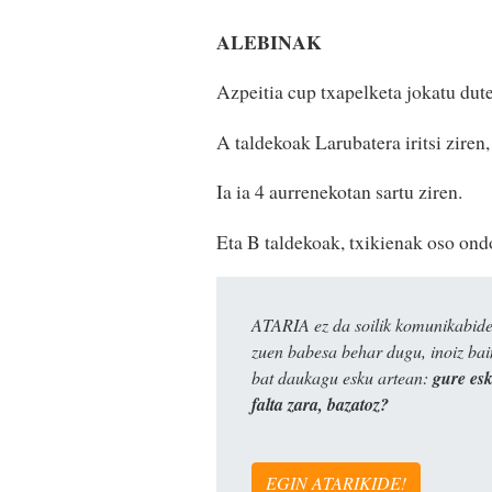
ALEBINAK
Azpeitia cup txapelketa jokatu dute 
A taldekoak Larubatera iritsi ziren
Ia ia 4 aurrenekotan sartu ziren.
Eta B taldekoak, txikienak oso ond
ATARIA ez da soilik komunikabide 
zuen babesa behar dugu, inoiz ba
bat daukagu esku artean:
gure es
falta zara, bazatoz?
EGIN ATARIKIDE!