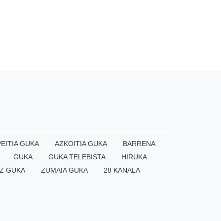
EITIA GUKA
AZKOITIA GUKA
BARRENA
GUKA
GUKA TELEBISTA
HIRUKA
Z GUKA
ZUMAIA GUKA
28 KANALA