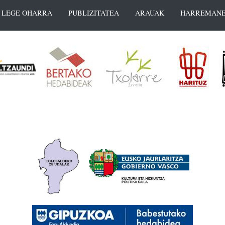
LEGE OHARRA
PUBLIZITATEA
ARAUAK
HARREMANE