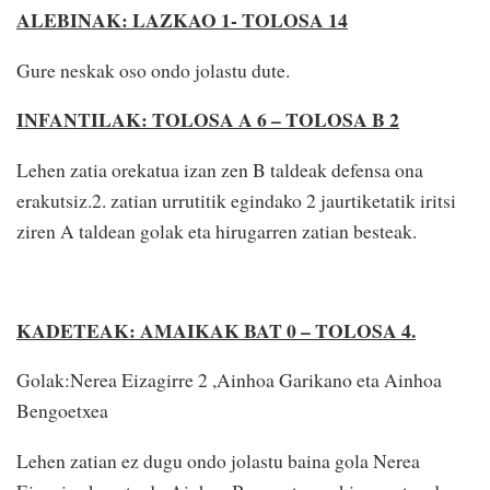
ALEBINAK: LAZKAO 1- TOLOSA 14
Gure neskak oso ondo jolastu dute.
INFANTILAK: TOLOSA A 6 – TOLOSA B 2
Lehen zatia orekatua izan zen B taldeak defensa ona
erakutsiz.2. zatian urrutitik egindako 2 jaurtiketatik iritsi
ziren A taldean golak eta hirugarren zatian besteak.
KADETEAK: AMAIKAK BAT 0 – TOLOSA 4.
Golak:Nerea Eizagirre 2 ,Ainhoa Garikano eta Ainhoa
Bengoetxea
Lehen zatian ez dugu ondo jolastu baina gola Nerea