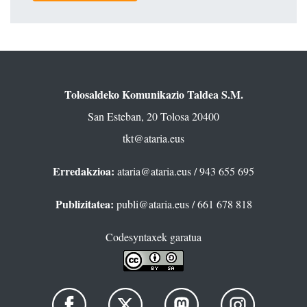
Tolosaldeko Komunikazio Taldea S.M.
San Esteban, 20 Tolosa 20400
tkt@ataria.eus
Erredakzioa:
ataria@ataria.eus
/ 943 655 695
Publizitatea:
publi@ataria.eus
/ 661 678 818
Codesyntaxek garatua