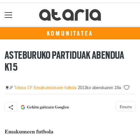
KOMUNITATEA
ASTEBURUKO PARTIDUAK ABENDUA
K15
Tolosa CF Emakumezkoen futbola
2013ko abenduaren 18a
Erraztu
Gehitu gaitzazu Googlen
Emakumeen futbola