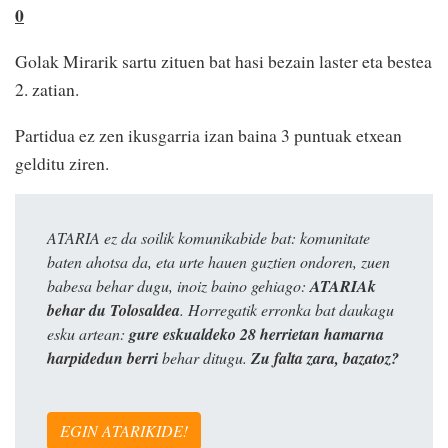
0
Golak Mirarik sartu zituen bat hasi bezain laster eta bestea
2. zatian.
Partidua ez zen ikusgarria izan baina 3 puntuak etxean
gelditu ziren.
ATARIA ez da soilik komunikabide bat: komunitate
baten ahotsa da, eta urte hauen guztien ondoren, zuen
babesa behar dugu, inoiz baino gehiago:
ATARIAk
behar du Tolosaldea
. Horregatik erronka bat daukagu
esku artean:
gure eskualdeko 28 herrietan hamarna
harpidedun berri
behar ditugu.
Zu falta zara, bazatoz?
EGIN ATARIKIDE!