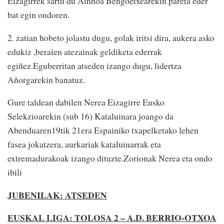
Eizagirrek sartu du Ainhoa Bengoetxearekin pareta eder
bat egin ondoren.
2. zatian hobeto jolastu dugu, golak iritsi dira, aukera asko
edukiz ,beraien atezainak geldiketa ederrak
egiñez.Eguberritan atseden izango dugu, lidertza
Añorgarekin banatuz.
Gure taldean dabilen Nerea Eizagirre Eusko
Selekzioarekin (sub 16) Kataluinara joango da
Abenduaren19tik 21era Espainiko txapelketako lehen
fasea jokatzera, aurkariak kataluinarrak eta
extremadurakoak izango dituzte.Zorionak Nerea eta ondo
ibili
JUBENILAK: ATSEDEN
EUSKAL LIGA: TOLOSA 2 – A.D. BERRIO-OTXOA