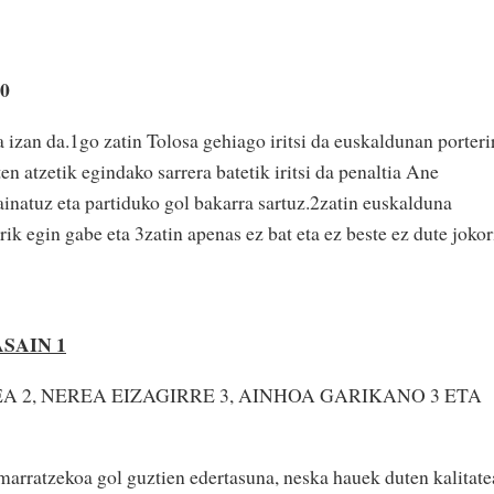
0
 izan da.1go zatin Tolosa gehiago iritsi da euskaldunan porteri
en atzetik egindako sarrera batetik iritsi da penaltia Ane
ainatuz eta partiduko gol bakarra sartuz.2zatin euskalduna
rik egin gabe eta 3zatin apenas ez bat eta ez beste ez dute jokor
SAIN 1
 2, NEREA EIZAGIRRE 3, AINHOA GARIKANO 3 ETA
imarratzekoa gol guztien edertasuna, neska hauek duten kalitate