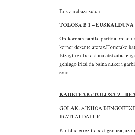
Errez irabazi zuten
TOLOSA B 1 – EUSKALDUNA 
Orokorrean nahiko partidu orekatua
korner dexente ateraz.Horietako bat
Eizagirrek bota duna atetzaina eng
gehiago iritsi da baina aukera garbi
egin.
KADETEAK: TOLOSA 9 – BEA
GOLAK: AINHOA BENGOETXEA
IRATI ALDALUR
Partidua errez irabazi genuen, azp