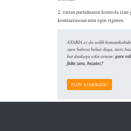
2. zatian partiduaren kontrola izan
kontraerasoan min egin ziguten.
ATARIA ez da soilik komunikabide 
zuen babesa behar dugu, inoiz ba
bat daukagu esku artean:
gure es
falta zara, bazatoz?
EGIN ATARIKIDE!