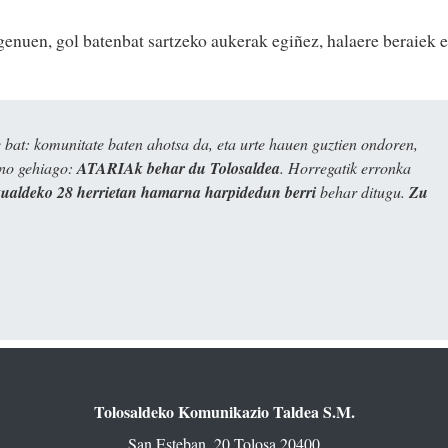
 genuen, gol batenbat sartzeko aukerak egiñez, halaere beraiek e
bat: komunitate baten ahotsa da, eta urte hauen guztien ondoren,
ino gehiago:
ATARIAk behar du Tolosaldea
. Horregatik erronka
kualdeko 28 herrietan hamarna harpidedun berri
behar ditugu.
Zu
Tolosaldeko Komunikazio Taldea S.M.
San Esteban, 20 Tolosa 20400