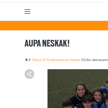
AUPA NESKAK!
Tolosa CF Emakumezkoen futbola
2013ko abenduaren