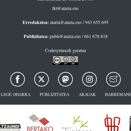
tkt@ataria.eus
Erredakzioa:
ataria@ataria.eus
/ 943 655 695
Publizitatea:
publi@ataria.eus
/ 661 678 818
Codesyntaxek garatua
LEGE OHARRA
PUBLIZITATEA
ARAUAK
HARREMANE