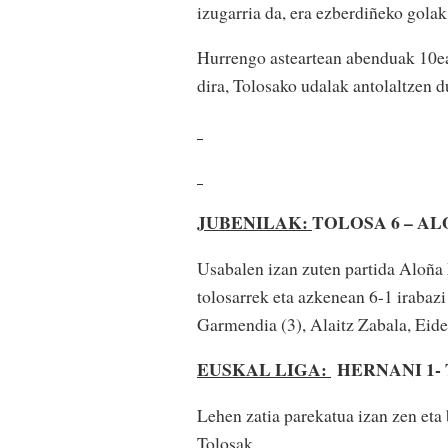
izugarria da, era ezberdiñeko golak
Hurrengo asteartean abenduak 10ea
dira, Tolosako udalak antolaltzen d
JUBENILAK:
TOLOSA 6 – A
Usabalen izan zuten partida Aloña 
tolosarrek eta azkenean 6-1 irabaz
Garmendia (3), Alaitz Zabala, Eid
EUSKAL LIGA:
HERNANI 1-
Lehen zatia parekatua izan zen eta 
Tolosak.