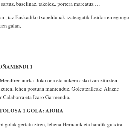
 sartuz, baselinaz, takoiez,, portera mareatuz …
n , iaz Euskadiko txapeldunak izateagatik Leidorren egongo
uen galan,
LOÑAMENDI 1
Mendiren aurka. Joko ona eta aukera asko izan zituzten
i zuten, lehen postuan mantenduz. Goleatzaileak: Alazne
er Calahorra eta Izaro Garmendia.
 TOLOSA 1.GOLA: AIORA
bi golak gertatu ziren, lehena Hernanik eta handik gutxira