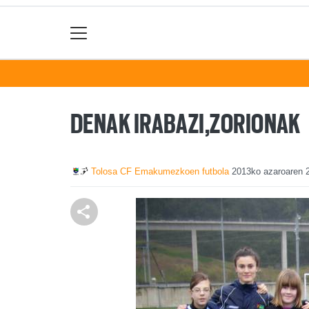
DENAK IRABAZI,ZORIONAK
Tolosa CF Emakumezkoen futbola
2013ko azaroaren 