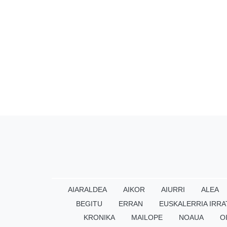
AIARALDEA
AIKOR
AIURRI
ALEA
BEGITU
ERRAN
EUSKALERRIA IRRA
KRONIKA
MAILOPE
NOAUA
O