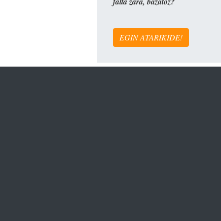
falta zara, bazatoz?
EGIN ATARIKIDE!