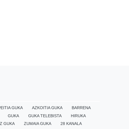
EITIA GUKA
AZKOITIA GUKA
BARRENA
GUKA
GUKA TELEBISTA
HIRUKA
Z GUKA
ZUMAIA GUKA
28 KANALA