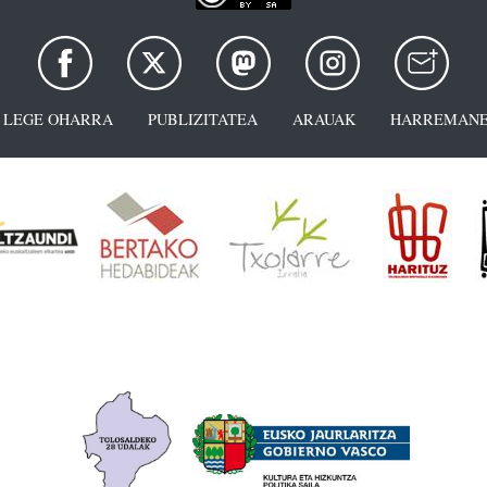
LEGE OHARRA
PUBLIZITATEA
ARAUAK
HARREMANE