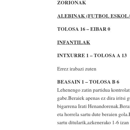
ZORIONAK
ALEBINAK (FUTBOL ESKOL
TOLOSA 16 – EIBAR 0
INFANTILAK
INTXURRE 1 – TOLOSA A 13
Errez irabazi zuten
BEASAIN 1 – TOLOSA B 6
Lehenengo zatin partidua kontrolatu
gabe.Beraiek apenas ez dira iritsi 
bigarrena Irati Henandorenak.Berai
eta horrela sartu dute beraien gola
sartu ditularik,azkenerako 1-6 izan