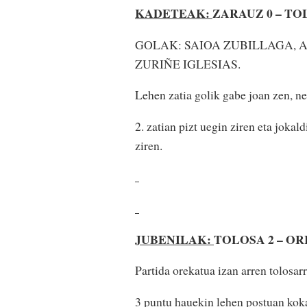
KADETEAK:
ZARAUZ 0 – TO
GOLAK: SAIOA ZUBILLAGA,
ZURIÑE IGLESIAS.
Lehen zatia golik gabe joan zen, ne
2. zatian pizt uegin ziren eta jokal
ziren.
JUBENILAK:
TOLOSA 2 – OR
Partida orekatua izan arren tolosa
3 puntu hauekin lehen postuan koka