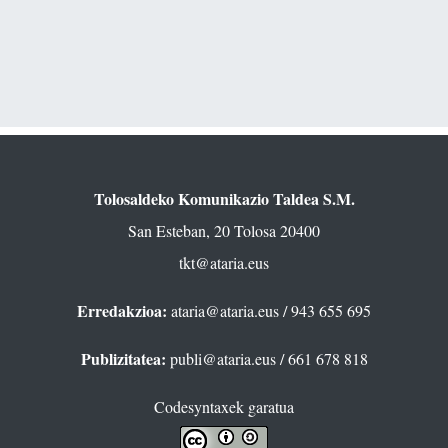
Tolosaldeko Komunikazio Taldea S.M.
San Esteban, 20 Tolosa 20400
tkt@ataria.eus
Erredakzioa:
ataria@ataria.eus
/ 943 655 695
Publizitatea:
publi@ataria.eus
/ 661 678 818
Codesyntaxek garatua