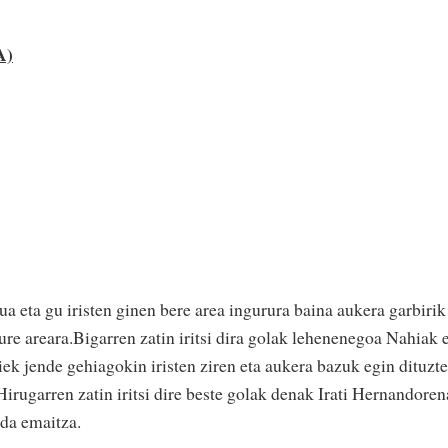
A)
a eta gu iristen ginen bere area ingurura baina aukera garbirik
gure areara.Bigarren zatin iritsi dira golak lehenenegoa Nahiak 
ek jende gehiagokin iristen ziren eta aukera bazuk egin dituzte
.Hirugarren zatin iritsi dire beste golak denak Irati Hernandore
 da emaitza.