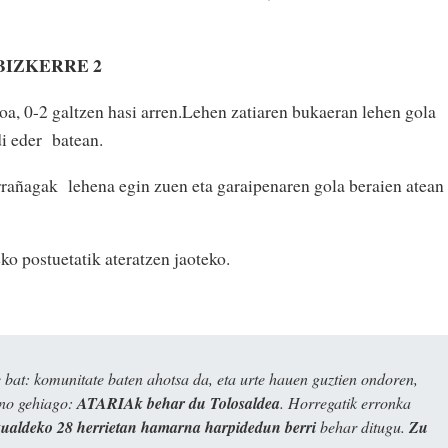
 BIZKERRE 2
koa, 0-2 galtzen hasi arren.Lehen zatiaren bukaeran lehen gola
i eder batean.
arrañagak lehena egin zuen eta garaipenaren gola beraien atean
o postuetatik ateratzen jaoteko.
bat: komunitate baten ahotsa da, eta urte hauen guztien ondoren,
ino gehiago:
ATARIAk behar du Tolosaldea
. Horregatik erronka
kualdeko 28 herrietan hamarna harpidedun berri
behar ditugu.
Zu