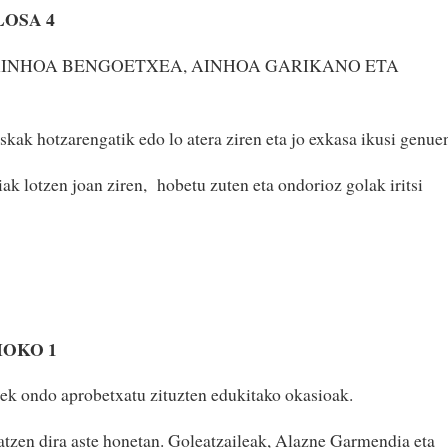
LOSA 4
 AINHOA BENGOETXEA, AINHOA GARIKANO ETA
skak hotzarengatik edo lo atera ziren eta jo exkasa ikusi genue
diak lotzen joan ziren, hobetu zuten eta ondorioz golak iritsi
IOKO 1
rrek ondo aprobetxatu zituzten edukitako okasioak.
tzen dira aste honetan. Goleatzaileak, Alazne Garmendia eta