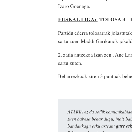
Izaro Goenaga.
EUSKAL LIGA:
TOLOSA 3 –
Partidu ederra tolosarrak jolastuta
sartu zuen Maddi Garikanok jokald
2. zatia antzekoa izan zen , Ane L
sartu zuten.
Beharrezkoak ziren 3 puntuak behek
ATARIA ez da soilik komunikabide 
zuen babesa behar dugu, inoiz ba
bat daukagu esku artean:
gure es