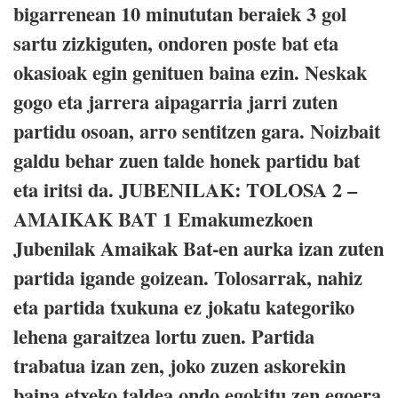
bigarrenean 10 minututan beraiek 3 gol
sartu zizkiguten, ondoren poste bat eta
okasioak egin genituen baina ezin. Neskak
gogo eta jarrera aipagarria jarri zuten
partidu osoan, arro sentitzen gara. Noizbait
galdu behar zuen talde honek partidu bat
eta iritsi da. JUBENILAK: TOLOSA 2 –
AMAIKAK BAT 1 Emakumezkoen
Jubenilak Amaikak Bat-en aurka izan zuten
partida igande goizean. Tolosarrak, nahiz
eta partida txukuna ez jokatu kategoriko
lehena garaitzea lortu zuen. Partida
trabatua izan zen, joko zuzen askorekin
baina etxeko taldea ondo egokitu zen egoera