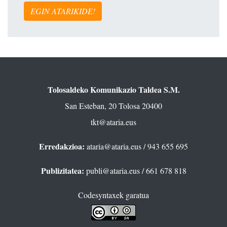
EGIN ATARIKIDE!
Tolosaldeko Komunikazio Taldea S.M.
San Esteban, 20 Tolosa 20400
tkt@ataria.eus
Erredakzioa:
ataria@ataria.eus
/ 943 655 695
Publizitatea:
publi@ataria.eus
/ 661 678 818
Codesyntaxek garatua