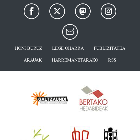
HONI BURUZ
LEGE OHARRA
PUBLIZITATEA
ARAUAK
HARREMANETARAKO
RSS