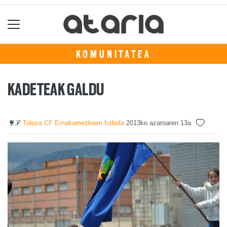
KOMUNITATEA
KADETEAK GALDU
Tolosa CF Emakumezkoen futbola
2013ko azaroaren 13a