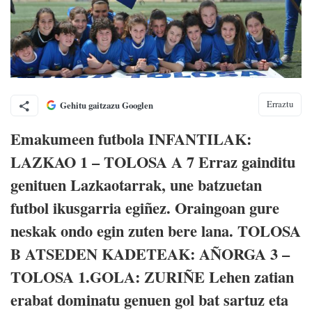
Erraztu
Gehitu gaitzazu Googlen
Emakumeen futbola INFANTILAK:
LAZKAO 1 – TOLOSA A 7 Erraz gainditu
genituen Lazkaotarrak, une batzuetan
futbol ikusgarria egiñez. Oraingoan gure
neskak ondo egin zuten bere lana. TOLOSA
B ATSEDEN KADETEAK: AÑORGA 3 –
TOLOSA 1.GOLA: ZURIÑE Lehen zatian
erabat dominatu genuen gol bat sartuz eta