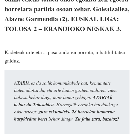
horretara partida osoan zehar. Goleatzailea,
Alazne Garmendia (2). EUSKAL LIGA:
TOLOSA 2 – ERANDIOKO NESKAK 3.
Kadeteak urte eta ... pasa ondoren porrota, inbatibilitatea
galduz.
ATARIA ez da soilik komunikabide bat: komunitate
baten ahotsa da, eta urte hauen guztien ondoren, zuen
babesa behar dugu, inoiz baino gehiago:
ATARIAk
behar du Tolosaldea
. Horregatik erronka bat daukagu
esku artean:
gure eskualdeko 28 herrietan hamarna
harpidedun berri
behar ditugu.
Zu falta zara, bazatoz?