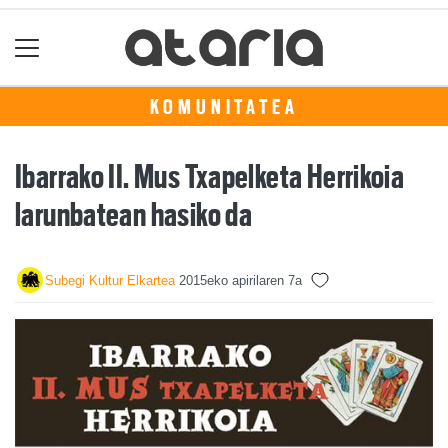
KOMUNITATEA
Ibarrako II. Mus Txapelketa Herrikoia
larunbatean hasiko da
Subegi Kultur Elkartea
2015eko apirilaren 7a