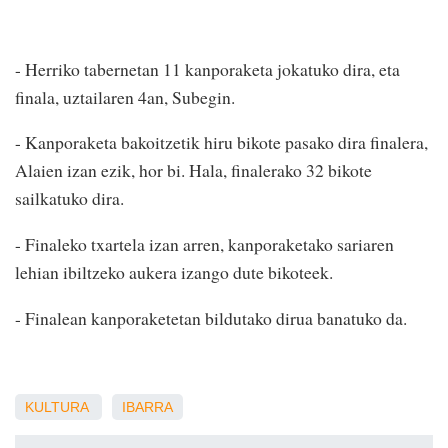
- Herriko tabernetan 11 kanporaketa jokatuko dira, eta
finala, uztailaren 4an, Subegin.
- Kanporaketa bakoitzetik hiru bikote pasako dira finalera,
Alaien izan ezik, hor bi. Hala, finalerako 32 bikote
sailkatuko dira.
- Finaleko txartela izan arren, kanporaketako sariaren
lehian ibiltzeko aukera izango dute bikoteek.
- Finalean kanporaketetan bildutako dirua banatuko da.
KULTURA
IBARRA