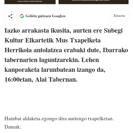
Erraztu
Gehitu gaitzazu Googlen
Iazko arrakasta ikusita, aurten ere Subegi
Kultur Elkartetik Mus Txapelketa
Herrikoia antolatzea erabaki dute, Ibarrako
tabernarien laguntzarekin. Lehen
kanporaketa larunbatean izango da,
16:00etan, Alai Tabernan.
Hainbat aldaketa egongo dira aurtengo txapelketan.
Datuak: