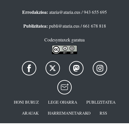
Erredakzioa:
ataria@ataria.eus
/ 943 655 695
Publizitatea:
publi@ataria.eus
/ 661 678 818
Codesyntaxek garatua
HONI BURUZ
LEGE OHARRA
PUBLIZITATEA
ARAUAK
HARREMANETARAKO
RSS