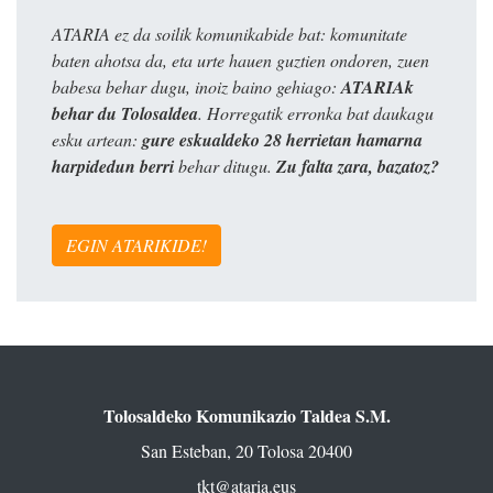
ATARIA ez da soilik komunikabide bat: komunitate
baten ahotsa da, eta urte hauen guztien ondoren, zuen
babesa behar dugu, inoiz baino gehiago:
ATARIAk
behar du Tolosaldea
. Horregatik erronka bat daukagu
esku artean:
gure eskualdeko 28 herrietan hamarna
harpidedun berri
behar ditugu.
Zu falta zara, bazatoz?
EGIN ATARIKIDE!
Tolosaldeko Komunikazio Taldea S.M.
San Esteban, 20 Tolosa 20400
tkt@ataria.eus