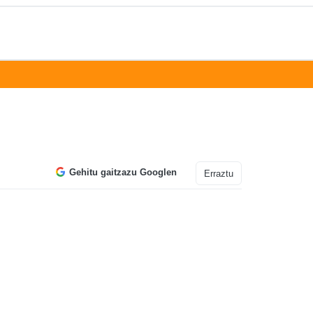
Gehitu gaitzazu Googlen
Erraztu