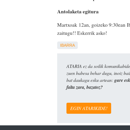
Antolaketa egitura
Martxoak 12an, goizeko 9:30ean Ib
zaitugu!! Eskerrik asko!
IBARRA
ATARIA ez da soilik komunikabide 
zuen babesa behar dugu, inoiz ba
bat daukagu esku artean:
gure es
falta zara, bazatoz?
EGIN ATARIKIDE!