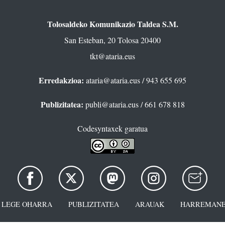
Tolosaldeko Komunikazio Taldea S.M.
San Esteban, 20 Tolosa 20400
tkt@ataria.eus
Erredakzioa:
ataria@ataria.eus
/ 943 655 695
Publizitatea:
publi@ataria.eus
/ 661 678 818
Codesyntaxek garatua
LEGE OHARRA
PUBLIZITATEA
ARAUAK
HARREMANE