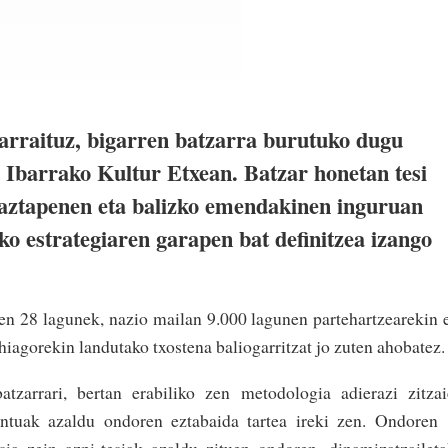
arraituz, bigarren batzarra burutuko dugu
 Ibarrako Kultur Etxean. Batzar honetan tesi
haztapenen eta balizko emendakinen inguruan
ko estrategiaren garapen bat definitzea izango
en 28 lagunek, nazio mailan 9.000 lagunen partehartzearekin 
iagorekin landutako txostena baliogarritzat jo zuten ahobatez
tzarrari, bertan erabiliko zen metodologia adierazi zitza
puntuak azaldu ondoren eztabaida tartea ireki zen. Ondoren
sia zein azpi-tesiak azaldu zituen ondoren, dinamizatzailet