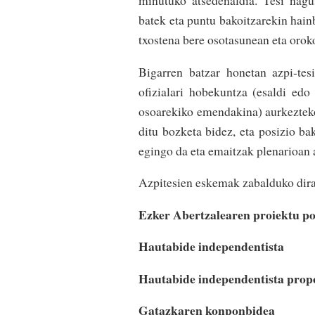
batek eta puntu bakoitzarekin hain
txostena bere osotasunean eta orok
Bigarren batzar honetan azpi-tes
ofizialari hobekuntza (esaldi edo 
osoarekiko emendakina) aurkezteko
ditu bozketa bidez, eta posizio ba
egingo da eta emaitzak plenarioan 
Azpitesien eskemak zabalduko dira p
Ezker Abertzalearen proiektu po
Hautabide independentista
Hautabide independentista prop
Gatazkaren konponbidea