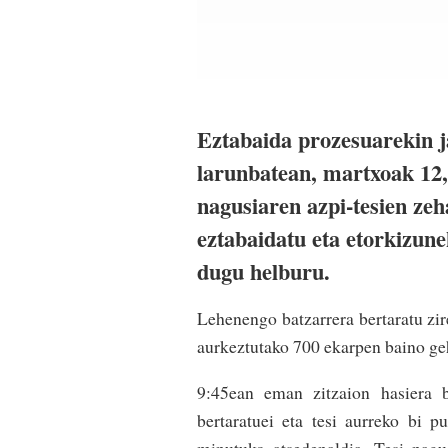
Eztabaida prozesuarekin j
larunbatean, martxoak 12,
nagusiaren azpi-tesien ze
eztabaidatu eta etorkizune
dugu helburu.
Lehenengo batzarrera bertaratu zir
aurkeztutako 700 ekarpen baino geh
9:45ean eman zitzaion hasiera ba
bertaratuei eta tesi aurreko bi 
minutuko atsedenaldia. Tesi nagu