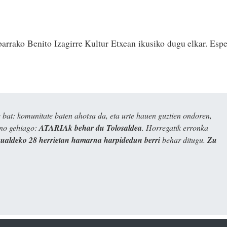
arrako Benito Izagirre Kultur Etxean ikusiko dugu elkar. Esp
bat: komunitate baten ahotsa da, eta urte hauen guztien ondoren,
ino gehiago:
ATARIAk behar du Tolosaldea
. Horregatik erronka
kualdeko 28 herrietan hamarna harpidedun berri
behar ditugu.
Zu