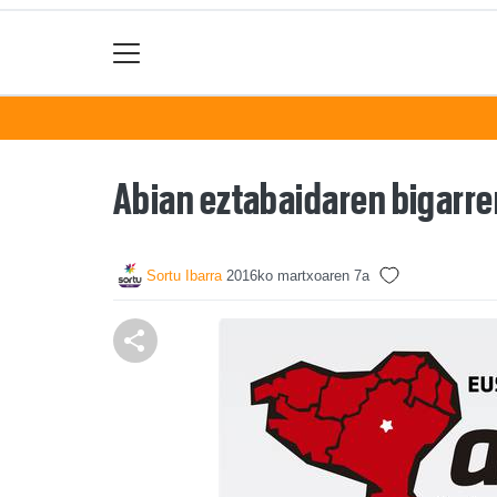
Abian eztabaidaren bigarre
Sortu Ibarra
2016ko martxoaren 7a