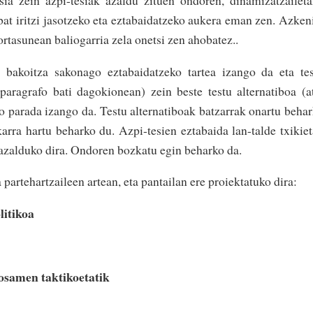
bat iritzi jasotzeko eta eztabaidatzeko aukera eman zen. Azken
ortasunean baliogarria zela onetsi zen ahobatez..
i bakoitza sakonago eztabaidatzeko tartea izango da eta te
paragrafo bati dagokionean) zein beste testu alternatiboa (a
 parada izango da. Testu alternatiboak batzarrak onartu beha
karra hartu beharko du. Azpi-tesien eztabaida lan-talde txikie
azalduko dira. Ondoren bozkatu egin beharko da.
artehartzaileen artean, eta pantailan ere proiektatuko dira:
litikoa
osamen taktikoetatik