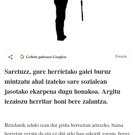
Erraztu
Gehitu gaitzazu Googlen
Saretuzz, gure herrietako gaiei buruz
mintzatu ahal izateko sare sozialean
jasotako ekarpena dugu honakoa. Argitu
iezaiozu herritar honi bere zalantza.
Betidanik eduki izan dut griña bertsotan aritzeko, baina
horretan geratu da eta ez dut arlo hau askorik garatu, beraz