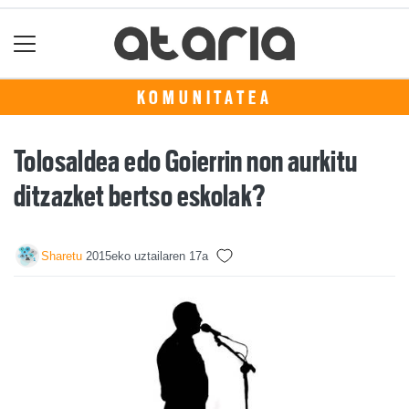
KOMUNITATEA
Tolosaldea edo Goierrin non aurkitu
ditzazket bertso eskolak?
Sharetu
2015eko uztailaren 17a