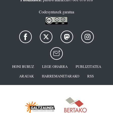
Codesyntaxek garatua
HONI BURUZ
LEGE OHARRA
PUBLIZITATEA
ARAUAK
HARREMANETARAKO
RSS