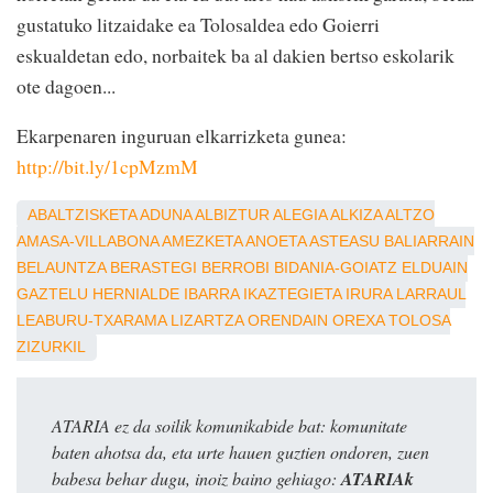
gustatuko litzaidake ea Tolosaldea edo Goierri
eskualdetan edo, norbaitek ba al dakien bertso eskolarik
ote dagoen...
Ekarpenaren inguruan elkarrizketa gunea:
http://bit.ly/1cpMzmM
ABALTZISKETA
ADUNA
ALBIZTUR
ALEGIA
ALKIZA
ALTZO
AMASA-VILLABONA
AMEZKETA
ANOETA
ASTEASU
BALIARRAIN
BELAUNTZA
BERASTEGI
BERROBI
BIDANIA-GOIATZ
ELDUAIN
GAZTELU
HERNIALDE
IBARRA
IKAZTEGIETA
IRURA
LARRAUL
LEABURU-TXARAMA
LIZARTZA
ORENDAIN
OREXA
TOLOSA
ZIZURKIL
ATARIA ez da soilik komunikabide bat: komunitate
baten ahotsa da, eta urte hauen guztien ondoren, zuen
babesa behar dugu, inoiz baino gehiago:
ATARIAk