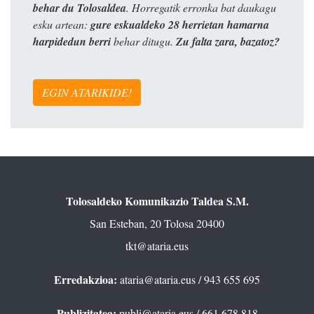
behar du Tolosaldea
. Horregatik erronka bat daukagu
esku artean:
gure eskualdeko 28 herrietan hamarna
harpidedun berri
behar ditugu.
Zu falta zara, bazatoz?
EGIN ATARIKIDE!
Tolosaldeko Komunikazio Taldea S.M.
San Esteban, 20 Tolosa 20400
tkt@ataria.eus
Erredakzioa:
ataria@ataria.eus
/ 943 655 695
Publizitatea:
publi@ataria.eus
/ 661 678 818