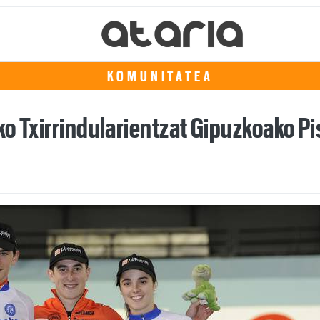
KOMUNITATEA
o Txirrindularientzat Gipuzkoako Pi