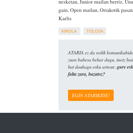
nesketan, Junior mailan berriz, Un
gain, Open mailan, Oriakotik pasata
Karlis
KIROLA
TOLOSA
ATARIA ez da soilik komunikabide 
zuen babesa behar dugu, inoiz ba
bat daukagu esku artean:
gure es
falta zara, bazatoz?
EGIN ATARIKIDE!