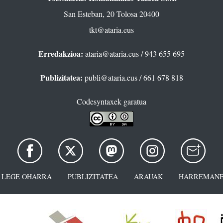
San Esteban, 20 Tolosa 20400
tkt@ataria.eus
Erredakzioa:
ataria@ataria.eus
/ 943 655 695
Publizitatea:
publi@ataria.eus
/ 661 678 818
Codesyntaxek garatua
LEGE OHARRA
PUBLIZITATEA
ARAUAK
HARREMANE