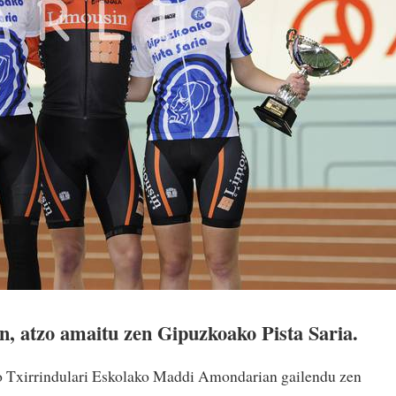
n, atzo amaitu zen Gipuzkoako Pista Saria.
o Txirrindulari Eskolako Maddi Amondarian gailendu zen