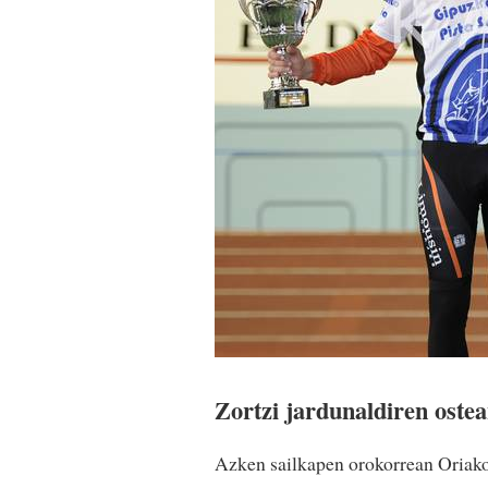
Zortzi jardunaldiren ostea
Azken sailkapen orokorrean Oriak