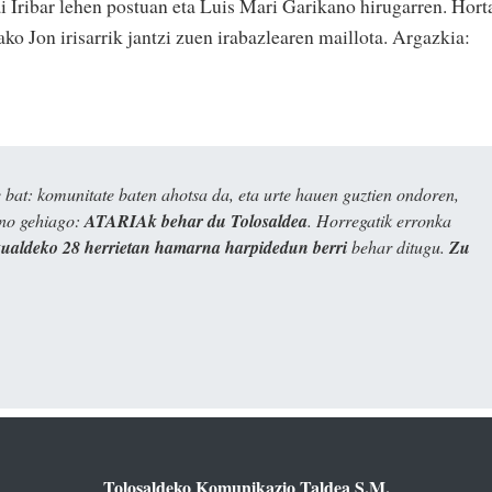
ai Iribar lehen postuan eta Luis Mari Garikano hirugarren. Hort
ko Jon irisarrik jantzi zuen irabazlearen maillota. Argazkia:
bat: komunitate baten ahotsa da, eta urte hauen guztien ondoren,
ino gehiago:
ATARIAk behar du Tolosaldea
. Horregatik erronka
kualdeko 28 herrietan hamarna harpidedun berri
behar ditugu.
Zu
Tolosaldeko Komunikazio Taldea S.M.