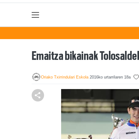
Emaitza bikainak Tolosaldek
Oriako Txirrindulari Eskola
2016ko urtarrilaren 18a