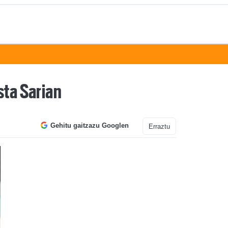
sta Sarian
Gehitu gaitzazu Googlen
Erraztu