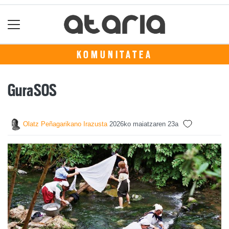
KOMUNITATEA
GuraSOS
Olatz Peñagarikano Irazusta
2026ko maiatzaren 23a