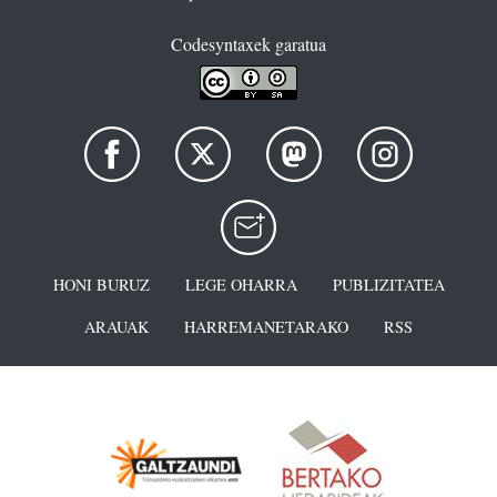
Codesyntaxek garatua
HONI BURUZ
LEGE OHARRA
PUBLIZITATEA
ARAUAK
HARREMANETARAKO
RSS