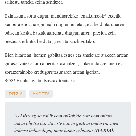
saihestu tarteka ezina sentitzea.
Ezintasuna sortu dugun munduarekiko, emakumeok* etxetik
kanpora ere lana egin nahi dugun honetan, eta berdintasunaren
odisean koska batzuk aurreratu ditugun arren, presioa zein
prezioak eskutik helduta garestitu zaizkigulako.
Bien bitartean, hemen gabiltza estres eta antsietate atakeen artean
guraso izateko forma berriak asmatzen, «oker» dagoenaren eta
zoratzerainoko eredugarritasunaren artean igerian.
SOS! Ez ahal gaitu itsasoak irentsiko!
IRITZIA
ANOETA
ATARIA ez da soilik komunikabide bat: komunitate
baten ahotsa da, eta urte hauen guztien ondoren, zuen
babesa behar dugu, inoiz baino gehiago:
ATARIAk