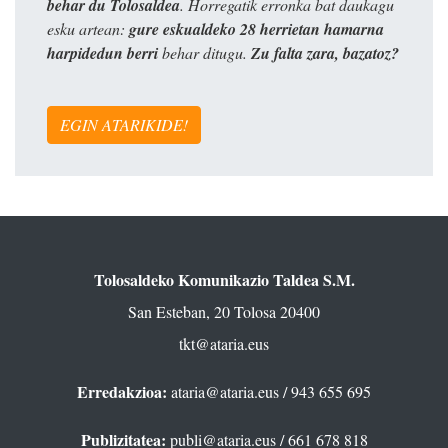
behar du Tolosaldea
. Horregatik erronka bat daukagu
esku artean:
gure eskualdeko 28 herrietan hamarna
harpidedun berri
behar ditugu.
Zu falta zara, bazatoz?
EGIN ATARIKIDE!
Tolosaldeko Komunikazio Taldea S.M.
San Esteban, 20 Tolosa 20400
tkt@ataria.eus
Erredakzioa:
ataria@ataria.eus
/ 943 655 695
Publizitatea:
publi@ataria.eus
/ 661 678 818