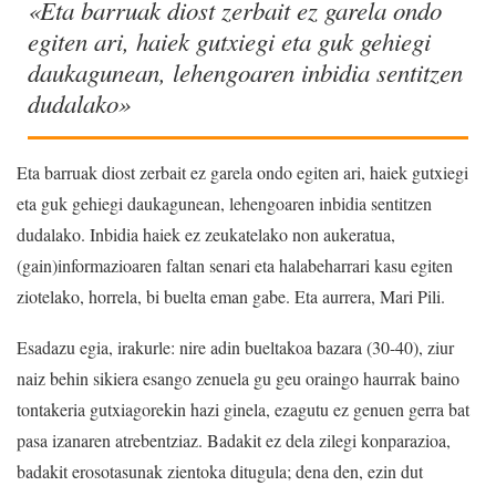
«Eta barruak diost zerbait ez garela ondo
egiten ari, haiek gutxiegi eta guk gehiegi
daukagunean, lehengoaren inbidia sentitzen
dudalako»
Eta barruak diost zerbait ez garela ondo egiten ari, haiek gutxiegi
eta guk gehiegi daukagunean, lehengoaren inbidia sentitzen
dudalako. Inbidia haiek ez zeukatelako non aukeratua,
(gain)informazioaren faltan senari eta halabeharrari kasu egiten
ziotelako, horrela, bi buelta eman gabe. Eta aurrera, Mari Pili.
Esadazu egia, irakurle: nire adin bueltakoa bazara (30-40), ziur
naiz behin sikiera esango zenuela gu geu oraingo haurrak baino
tontakeria gutxiagorekin hazi ginela, ezagutu ez genuen gerra bat
pasa izanaren atrebentziaz. Badakit ez dela zilegi konparazioa,
badakit erosotasunak zientoka ditugula; dena den, ezin dut