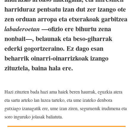
harriduraz pentsatu izan dut zer izango ote
zen orduan arropa eta etxerakoak garbitzea
—ofizio ere bihurtu zena
labaderoetan
nonbait—, belaunak eta beso-giharrak
ederki gogortzeraino. Ez dago esan
beharrik oinarri-oinarrizkoak izango
zituztela, baina hala ere.
Hazi zituzten bada hazi ama haiek beren haurrak, eguzkia atera
eta sartu arteko lan luzea tarteko, eta ume izateko denbora
gutxiago izanagatik ere, ume izan ziren, seguruenik irudimena eta
soro inguruko jolasak baliatuta.