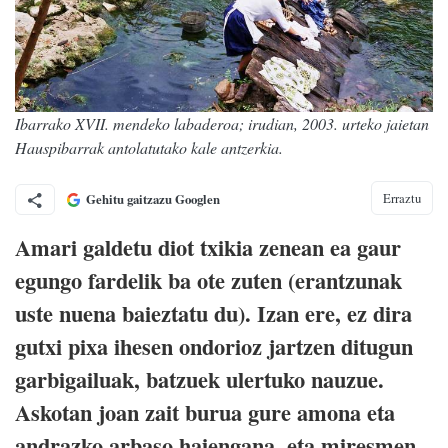
Ibarrako XVII. mendeko labaderoa; irudian, 2003. urteko jaietan
Hauspibarrak antolatutako kale antzerkia.
Erraztu
Gehitu gaitzazu Googlen
Amari galdetu diot txikia zenean ea gaur
egungo fardelik ba ote zuten (erantzunak
uste nuena baieztatu du). Izan ere, ez dira
gutxi pixa ihesen ondorioz jartzen ditugun
garbigailuak, batzuek ulertuko nauzue.
Askotan joan zait burua gure amona eta
andrazko arbaso haiengana, eta miresmen