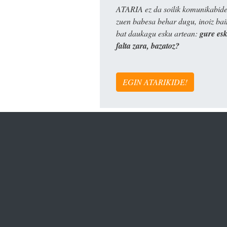
ATARIA ez da soilik komunikabide 
zuen babesa behar dugu, inoiz ba
bat daukagu esku artean:
gure es
falta zara, bazatoz?
EGIN ATARIKIDE!