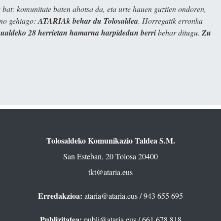
bat: komunitate baten ahotsa da, eta urte hauen guztien ondoren,
ino gehiago:
ATARIAk behar du Tolosaldea
. Horregatik erronka
kualdeko 28 herrietan hamarna harpidedun berri
behar ditugu.
Zu
Tolosaldeko Komunikazio Taldea S.M.
San Esteban, 20 Tolosa 20400
tkt@ataria.eus
Erredakzioa:
ataria@ataria.eus
/ 943 655 695
Publizitatea:
publi@ataria.eus
/ 661 678 818