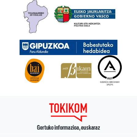
Gertuko informazioa, euskaraz