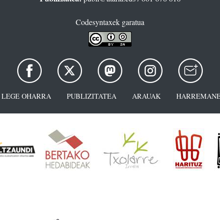
Codesyntaxek garatua
LEGE OHARRA
PUBLIZITATEA
ARAUAK
HARREMANE