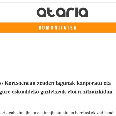
KOMUNITATEA
ko Kortxoenean zeuden lagunak kanporatu eta
 gure eskualdeko gaztetxeak etorri zitzaizkidan
xerik gabe imajinatu eta imajinatu nituen herri askok zati handi