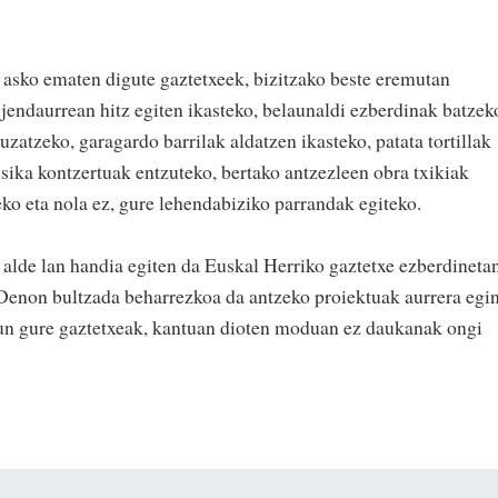
e asko ematen digute gaztetxeek, bizitzako beste eremutan
 jendaurrean hitz egiten ikasteko, belaunaldi ezberdinak batzek
zatzeko, garagardo barrilak aldatzen ikasteko, patata tortillak
sika kontzertuak entzuteko, bertako antzezleen obra txikiak
ko eta nola ez, gure lehendabiziko parrandak egiteko.
 alde lan handia egiten da Euskal Herriko gaztetxe ezberdineta
 Denon bultzada beharrezkoa da antzeko proiektuak aurrera egi
gun gure gaztetxeak, kantuan dioten moduan ez daukanak ongi