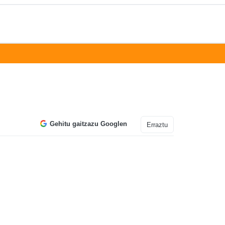
Gehitu gaitzazu Googlen
Erraztu