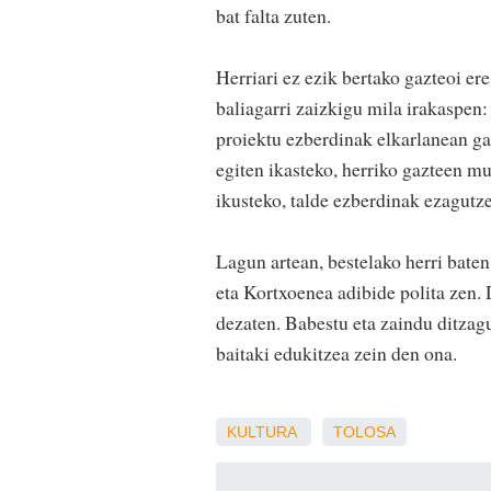
bat falta zuten.
Herriari ez ezik bertako gazteoi er
baliagarri zaizkigu mila irakaspen:
proiektu ezberdinak elkarlanean gau
egiten ikasteko, herriko gazteen mu
ikusteko, talde ezberdinak ezagutze
Lagun artean, bestelako herri baten
eta Kortxoenea adibide polita zen.
dezaten. Babestu eta zaindu ditza
baitaki edukitzea zein den ona.
KULTURA
TOLOSA