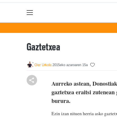
Gaztetxea
Oier Urkola
2015eko azaroaren 15a
Aurreko astean, Donostia
gaztetxea eraitsi zutenean
burura.
Ezin izan nituen herria asko gaztet