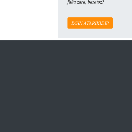
falta zara, bazatoz?
EGIN ATARIKIDE!