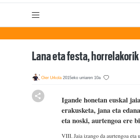
Lana eta festa, horrelakorik
Oier Urkola
2015eko urriaren 10a
Igande honetan euskal jai
erakusketa, jana eta edana
eta noski, aurtengoa ere b
VIII. Jaia izango da aurtengoa eta 