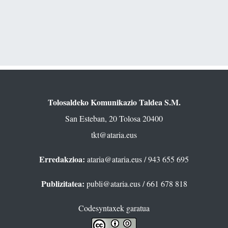
Tolosaldeko Komunikazio Taldea S.M.
San Esteban, 20 Tolosa 20400
tkt@ataria.eus
Erredakzioa:
ataria@ataria.eus
/ 943 655 695
Publizitatea:
publi@ataria.eus
/ 661 678 818
Codesyntaxek garatua