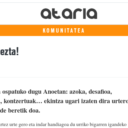
KOMUNITATEA
 ezta!
a ospatuko dugu Anoetan: azoka, desafioa,
, kontzertuak… ekintza ugari izaten dira urter
ide beretik doa.
urtez urte gero eta indar handiagoa du urriko bigarren igandeko