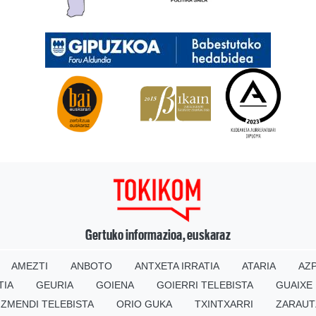
Gertuko informazioa, euskaraz
AMEZTI
ANBOTO
ANTXETA IRRATIA
ATARIA
AZP
TIA
GEURIA
GOIENA
GOIERRI TELEBISTA
GUAIXE
IZMENDI TELEBISTA
ORIO GUKA
TXINTXARRI
ZARAUT