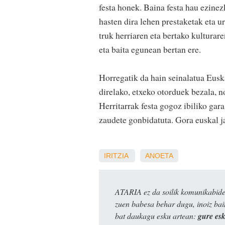
festa honek. Baina festa hau ezinezk
hasten dira lehen prestaketak eta ur
truk herriaren eta bertako kulturare
eta baita egunean bertan ere.
Horregatik da hain seinalatua Euska
direlako, etxeko otorduek bezala, n
Herritarrak festa gogoz ibiliko gar
zaudete gonbidatuta. Gora euskal j
IRITZIA
ANOETA
ATARIA ez da soilik komunikabide 
zuen babesa behar dugu, inoiz ba
bat daukagu esku artean:
gure es