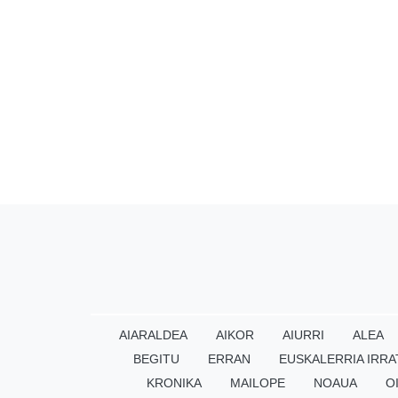
AIARALDEA
AIKOR
AIURRI
ALEA
BEGITU
ERRAN
EUSKALERRIA IRRA
KRONIKA
MAILOPE
NOAUA
O