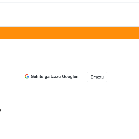
Gehitu gaitzazu Googlen
Erraztu
o