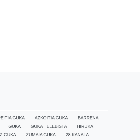
EITIA GUKA
AZKOITIA GUKA
BARRENA
GUKA
GUKA TELEBISTA
HIRUKA
Z GUKA
ZUMAIA GUKA
28 KANALA