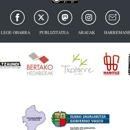
LEGE OHARRA
PUBLIZITATEA
ARAUAK
HARREMANE