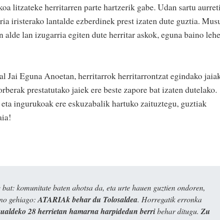
oa litzateke herritarren parte hartzerik gabe. Udan sartu aurret
ria iristerako lantalde ezberdinek prest izaten dute guztia. Mus
n alde lan izugarria egiten dute herritar askok, eguna baino leh
l Jai Eguna Anoetan, herritarrok herritarrontzat egindako jaia
orberak prestatutako jaiek ere beste zapore bat izaten dutelako.
a eta ingurukoak ere eskuzabalik hartuko zaituztegu, guztiak
aia!
bat: komunitate baten ahotsa da, eta urte hauen guztien ondoren,
ino gehiago:
ATARIAk behar du Tolosaldea
. Horregatik erronka
kualdeko 28 herrietan hamarna harpidedun berri
behar ditugu.
Zu