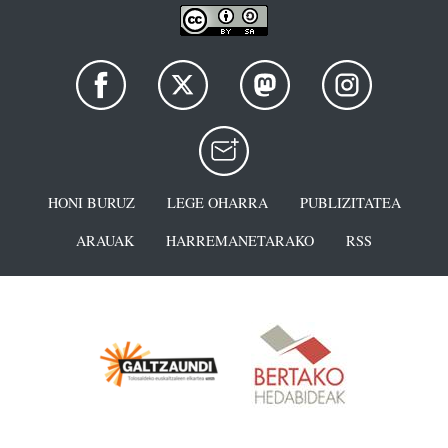
HONI BURUZ
LEGE OHARRA
PUBLIZITATEA
ARAUAK
HARREMANETARAKO
RSS