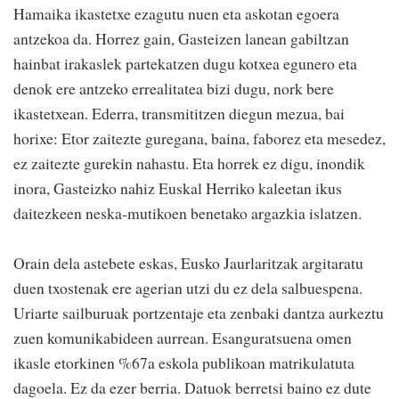
Hamaika ikastetxe ezagutu nuen eta askotan egoera
antzekoa da. Horrez gain, Gasteizen lanean gabiltzan
hainbat irakaslek partekatzen dugu kotxea egunero eta
denok ere antzeko errealitatea bizi dugu, nork bere
ikastetxean. Ederra, transmititzen diegun mezua, bai
horixe: Etor zaitezte guregana, baina, faborez eta mesedez,
ez zaitezte gurekin nahastu. Eta horrek ez digu, inondik
inora, Gasteizko nahiz Euskal Herriko kaleetan ikus
daitezkeen neska-mutikoen benetako argazkia islatzen.
Orain dela astebete eskas, Eusko Jaurlaritzak argitaratu
duen txostenak ere agerian utzi du ez dela salbuespena.
Uriarte sailburuak portzentaje eta zenbaki dantza aurkeztu
zuen komunikabideen aurrean. Esanguratsuena omen
ikasle etorkinen %67a eskola publikoan matrikulatuta
dagoela. Ez da ezer berria. Datuok berretsi baino ez dute