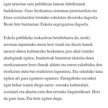
egin urteetan sare publikoan lanean dabiltzanek
badakitena: Gure hezkuntza-sisteman jatorriarekin eta
klase sozialarekin lotutako eskolatze desoreka dagoela.
Beste hitz batzuetan: Eskola segregazioa dagoela.
Eskola publikoko irakasleon betebeharra da, noski,
arestian aipatutako mezu hori irauli eta ikasle hauek
merezi duten kalitatezko hezkuntza jaso ahal izateko
ahaleginak egitea. Jendarteak haientzat idatzita duen
etorkizunaren lerro ilunak aldatu eta euren eskubidea den
etorkizun duin bat eraikitzen laguntzea. Eta sekulako lana
egiten ari gara egunero-egunero. Etengabeko erronkei
egin behar izaten diegu aurre: erronka kulturalari,
sozialari eta ahaztu ezin den erronka linguistikoari. Hori
da gure lana. Eta bete egiten dugu.