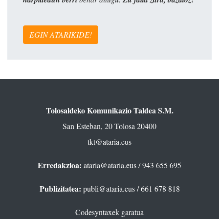
EGIN ATARIKIDE!
Tolosaldeko Komunikazio Taldea S.M.
San Esteban, 20 Tolosa 20400
tkt@ataria.eus
Erredakzioa:
ataria@ataria.eus
/ 943 655 695
Publizitatea:
publi@ataria.eus
/ 661 678 818
Codesyntaxek garatua