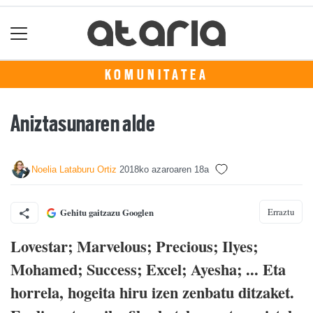
KOMUNITATEA
Aniztasunaren alde
Noelia Lataburu Ortiz
2018ko azaroaren 18a
Erraztu
Gehitu gaitzazu Googlen
Lovestar; Marvelous; Precious; Ilyes;
Mohamed; Success; Excel; Ayesha; ... Eta
horrela, hogeita hiru izen zenbatu ditzaket.