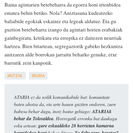
Baina agintarien betebeharra da egoera honi irtenbidea
ematea behin betiko. Nola? Aniztasuna kudeatzeko
baliabide egokiak eskainiz eta legeak aldatuz. Eta gu
guztion betebeharra izango da agintari horien erabakiak
gainbegiratu, kritikatu eta errepika ez daitezen neurriak
hartzea. Bien bitartean, segregaziorik gabeko hezkuntza
anitzaren alde borrokan jarraitu beharko genuke, etxe
barrutik zein kanpotik.
IRITZIA
IRURA
ATARIA ez da soilik komunikabide bat: komunitate
baten ahotsa da, eta urte hauen guztien ondoren, zuen
babesa behar dugu, inoiz baino gehiago:
ATARIAk
behar du Tolosaldea
. Horregatik erronka bat daukagu
esku artean:
gure eskualdeko 28 herrietan hamarna
harpidedun berri
behar ditugu.
Zu falta zara, bazatoz?