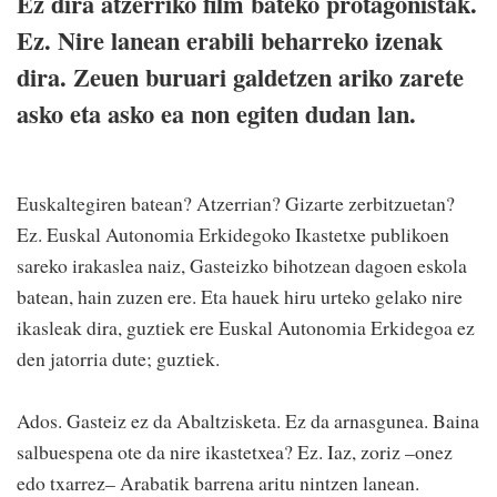
Ez dira atzerriko film bateko protagonistak.
Ez. Nire lanean erabili beharreko izenak
dira. Zeuen buruari galdetzen ariko zarete
asko eta asko ea non egiten dudan lan.
Euskaltegiren batean? Atzerrian? Gizarte zerbitzuetan?
Ez. Euskal Autonomia Erkidegoko Ikastetxe publikoen
sareko irakaslea naiz, Gasteizko bihotzean dagoen eskola
batean, hain zuzen ere. Eta hauek hiru urteko gelako nire
ikasleak dira, guztiek ere Euskal Autonomia Erkidegoa ez
den jatorria dute; guztiek.
Ados. Gasteiz ez da Abaltzisketa. Ez da arnasgunea. Baina
salbuespena ote da nire ikastetxea? Ez. Iaz, zoriz –onez
edo txarrez– Arabatik barrena aritu nintzen lanean.