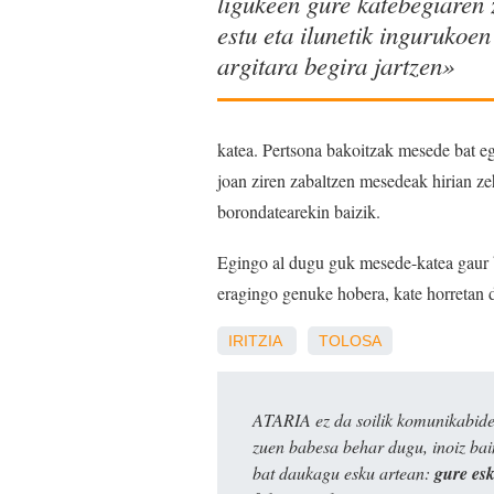
ligukeen gure katebegiaren 
estu eta ilunetik ingurukoen
argitara begira jartzen»
katea. Pertsona bakoitzak mesede bat egin
joan ziren zabaltzen mesedeak hirian ze
borondatearekin baizik.
Egingo al dugu guk mesede-katea gaur b
eragingo genuke hobera, kate horretan 
IRITZIA
TOLOSA
ATARIA ez da soilik komunikabide 
zuen babesa behar dugu, inoiz ba
bat daukagu esku artean:
gure es