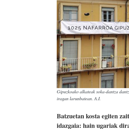
Gipuzkoako alkateak soka-dantza dantzat
iragan larunbatean. A.I.
Batzuetan kosta egiten zai
idazgaia: hain ugariak dir