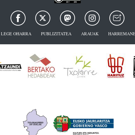
LEGE OHARRA
PUBLIZITATEA
ARAUAK
HARREMANE