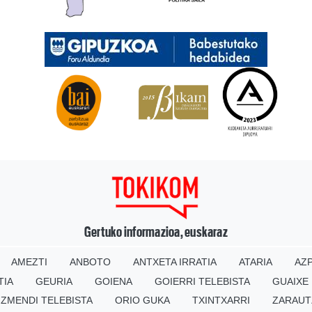
Gertuko informazioa, euskaraz
AMEZTI
ANBOTO
ANTXETA IRRATIA
ATARIA
AZP
TIA
GEURIA
GOIENA
GOIERRI TELEBISTA
GUAIXE
IZMENDI TELEBISTA
ORIO GUKA
TXINTXARRI
ZARAUT