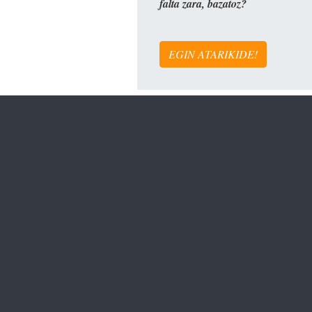
falta zara, bazatoz?
EGIN ATARIKIDE!