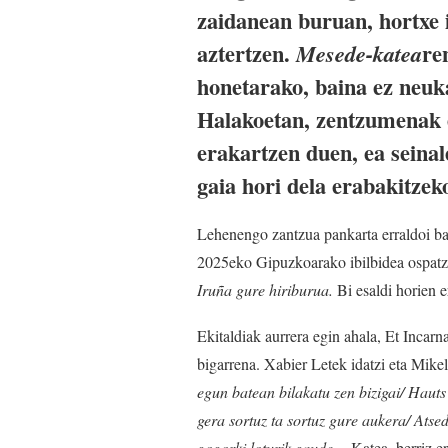
zaidanean buruan, hortxe 
aztertzen.
re
Mesede-katea
honetarako, baina ez neuka
Halakoetan, zentzumenak er
erakartzen duen, ea seina
gaia hori dela erabakitzek
Lehenengo zantzua pankarta erraldoi ba
2025eko Gipuzkoarako ibilbidea ospatz
Iruña gure hiriburua.
Bi esaldi horien 
Ekitaldiak aurrera egin ahala, Et Incar
bigarrena. Xabier Letek idatzi eta Mik
egun batean bilakatu zen bizigai/ Hauts
gera sortuz ta sortuz gure aukera/ Ats
gogorki loturik gaude…
Katea, berriz er