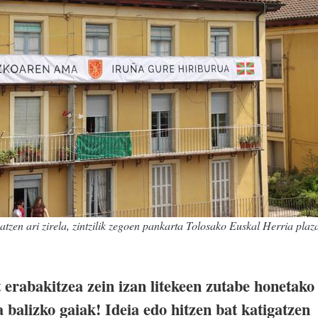
zen ari zirela, zintzilik zegoen pankarta Tolosako Euskal Herria plaz
t erabakitzea zein izan litekeen zutabe honetako
a balizko gaiak! Ideia edo hitzen bat katigatzen