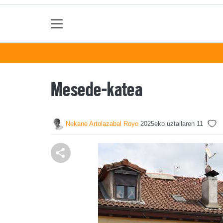
Mesede-katea
Nekane Artolazabal Royo
2025eko uztailaren 11