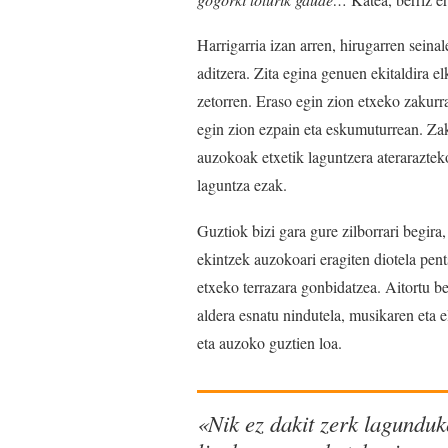
Harrigarria izan arren, hirugarren seina
aditzera. Zita egina genuen ekitaldira e
zetorren. Eraso egin zion etxeko zakurra
egin zion ezpain eta eskumuturrean. Zak
auzokoak etxetik laguntzera aterarazte
laguntza ezak.
Guztiok bizi gara gure zilborrari begira
ekintzek auzokoari eragiten diotela pen
etxeko terrazara gonbidatzea. Aitortu 
aldera esnatu nindutela, musikaren eta e
eta auzoko guztien loa.
«Nik ez dakit zerk lagunduk