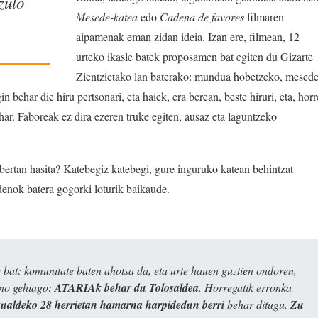
zulo
Mesede-katea
edo
Cadena de favores
filmaren
aipamenak eman zidan ideia. Izan ere, filmean, 12
urteko ikasle batek proposamen bat egiten du Gizarte
Zientzietako lan baterako: mundua hobetzeko, mesede
 behar die hiru pertsonari, eta haiek, era berean, beste hiruri, eta, horr
har. Faboreak ez dira ezeren truke egiten, ausaz eta laguntzeko
ertan hasita? Katebegiz katebegi, gure inguruko katean behintzat
denok batera gogorki loturik baikaude.
bat: komunitate baten ahotsa da, eta urte hauen guztien ondoren,
ino gehiago:
ATARIAk behar du Tolosaldea
. Horregatik erronka
kualdeko 28 herrietan hamarna harpidedun berri
behar ditugu.
Zu