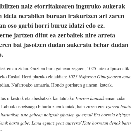
ibiltzen naiz etorritakoaren inguruko aukerak
n ideia nerabilen buruan irakurtzen ari zaren
n oso garbi horri buruz idatzi edo ez.
ne jartzen ditut ea zerbaitek nire arreta
leren bat jasotzen dudan aukeratu behar dudan
o.
tek eman zidan. Guztien buru gainean zegoen, 1025 urteko Ipuscoatik
eko Euskal Herri plazako ekitaldian:
1025 Nafarroa Gipuzkoaren ama
erdian, Nafarroako armarria. Hondo gorriaren gainean, kateak.
natus orkestrak eta abesbatzak kantatutako
Izarren hautsak
eman zidan
el Laboak ospetsuago bihurtu zuen kantak, hain zuzen ere:
Izarren hauts
 hartatikan uste gabean noizpait ginaden gu ernai/ Eta horrela bizitzen
edenik hartu gabe: Lana eginaz goaz aurrera/ Kate horretan denok bate
e.