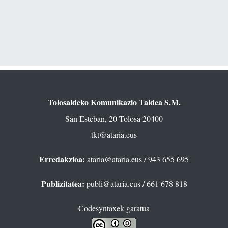
Tolosaldeko Komunikazio Taldea S.M.
San Esteban, 20 Tolosa 20400
tkt@ataria.eus
Erredakzioa:
ataria@ataria.eus
/ 943 655 695
Publizitatea:
publi@ataria.eus
/ 661 678 818
Codesyntaxek garatua