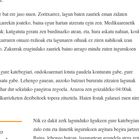
le bat ere jaso nuen. Zoritxarrez, lagun baten zauriek eman zidaten
lkarrekin joateko, baina egun hartan atzeratu egin zen. Medikuarenetik
k: katigatuta geratu zen burdinazko atean, eta, hura askatu nahian, kos
urraren oinaze-txilioak eta lagunaren oihuak ez ziren nahikoak izan
ko. Zakurrak eragindako zauriek baino areago mindu zuten ingurukoen
, gure katebegiari, ondokoarenari lotuta gaudela konturatu gabe, gure
tsatu gabe. Lehengo gauean, auzoko batzuei bururatu zitzaien lagunak
behar dut sekulako gaugiroa zegoela. Arazoa zen goizaldeko 04:00ak
lkarrizketen dezibelioek topera zituztela. Haien festak galarazi zuen nir
Nik ez dakit zerk lagunduko ligukeen gure katebegiar
zulo estu eta ilunetik ingurukoen argitara begira jartze
o
Baina, lehengo batean, lagunartean geundela atera ze