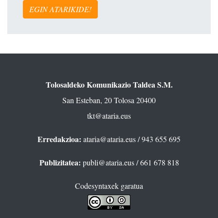
EGIN ATARIKIDE!
Tolosaldeko Komunikazio Taldea S.M.
San Esteban, 20 Tolosa 20400
tkt@ataria.eus
Erredakzioa:
ataria@ataria.eus
/ 943 655 695
Publizitatea:
publi@ataria.eus
/ 661 678 818
Codesyntaxek garatua