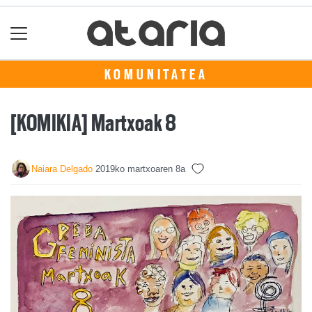
KOMUNITATEA
[KOMIKIA] Martxoak 8
Naiara Delgado
2019ko martxoaren 8a