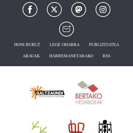
HONI BURUZ
LEGE OHARRA
PUBLIZITATEA
ARAUAK
HARREMANETARAKO
RSS