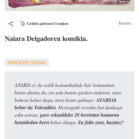
Erraztu
Gehitu gaitzazu Googlen
Naiara Delgadoren komikia.
PAREKIDETASUNA
ATARIA ez da soilik komunikabide bat: komunitate
baten ahotsa da, eta urte hauen guztien ondoren, zuen
babesa behar dugu, inoiz baino gehiago:
ATARIAk
behar du Tolosaldea
. Horregatik erronka bat daukagu
esku artean:
gure eskualdeko 28 herrietan hamarna
harpidedun berri
behar ditugu.
Zu falta zara, bazatoz?