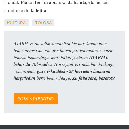
Handik Plaza Berrira abiatuko da banda, eta bertan
amaituko du kalejira.
KULTURA
TOLOSA
ATARIA ez da soilik komunikabide bat: komunitate
baten ahotsa da, eta urte hauen guztien ondoren, zuen
babesa behar dugu, inoiz baino gehiago:
ATARIAk
behar du Tolosaldea
. Horregatik erronka bat daukagu
esku artean:
gure eskualdeko 28 herrietan hamarna
harpidedun berri
behar ditugu.
Zu falta zara, bazatoz?
EGIN ATARIKIDE!