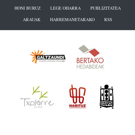
HONI BURUZ
LEGE OHARRA
PUBLIZITATEA
ARAUAK
HARREMANETARAKO
RSS