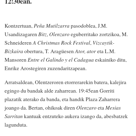
12:30ean.
Kontzertuan,
Peña Mutilzarra
pasodoblea, J.M.
Usandizagaren
Bitz
,
Olenzaro
eguberritako zortzikoa, M.
Schneideren
A Christmas Rock Festival
,
Vizcaytik-
Bizkaira
obertura, T. Aragüesen
Ator, ator
eta L.M.
Mansoren
Entre el Galindo y el Cadagua
eskainiko ditu,
Enrike Arostegiren zuzendaritzapean.
Arratsaldean, Olentzeroren etorrerarekin batera, kalejira
egingo du bandak alde zaharrean. 19:45ean Gorriti
plazatik aterako da banda, eta handik Plaza Zaharrera
joango da. Bertan, ohikoak diren
Olenzaro
eta
Mesias
Sarritan
kantuak entzuteko aukera izango da, abesbatzek
lagunduta.