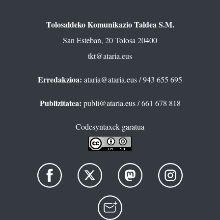
Tolosaldeko Komunikazio Taldea S.M.
San Esteban, 20 Tolosa 20400
tkt@ataria.eus
Erredakzioa:
ataria@ataria.eus
/ 943 655 695
Publizitatea:
publi@ataria.eus
/ 661 678 818
Codesyntaxek garatua