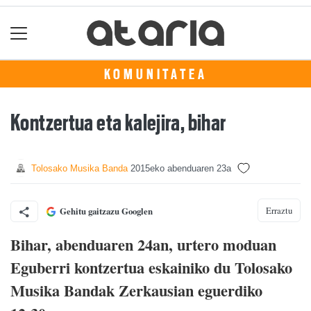
KOMUNITATEA
Kontzertua eta kalejira, bihar
Tolosako Musika Banda
2015eko abenduaren 23a
Erraztu
Gehitu gaitzazu Googlen
Bihar, abenduaren 24an, urtero moduan
Eguberri kontzertua eskainiko du Tolosako
Musika Bandak Zerkausian eguerdiko