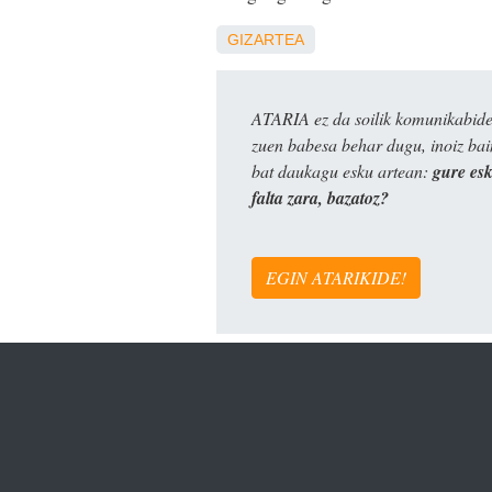
GIZARTEA
ATARIA ez da soilik komunikabide 
zuen babesa behar dugu, inoiz ba
bat daukagu esku artean:
gure es
falta zara, bazatoz?
EGIN ATARIKIDE!