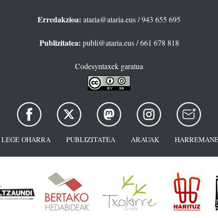
Erredakzioa:
ataria@ataria.eus
/ 943 655 695
Publizitatea:
publi@ataria.eus
/ 661 678 818
Codesyntaxek garatua
LEGE OHARRA
PUBLIZITATEA
ARAUAK
HARREMANE