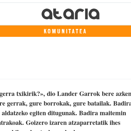
KOMUNITATEA
 gerra txikirik?», dio Lander Garrok bere azke
re gerrak, gure borrokak, gure batailak. Badir
z aldatzeko egiten ditugunak. Badira maitemin
trakoak. Goizero izaren atzaparretatik ihes