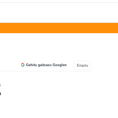
Gehitu gaitzazu Googlen
Erraztu
n
a