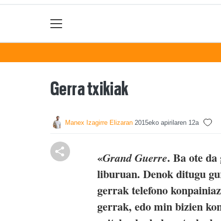
Gerra txikiak
Manex Izagirre Elizaran
2015eko apirilaren 12a
«
. Ba ote da
Grand Guerre
liburuan. Denok ditugu gu
gerrak telefono konpainia
gerrak, edo min bizien kon