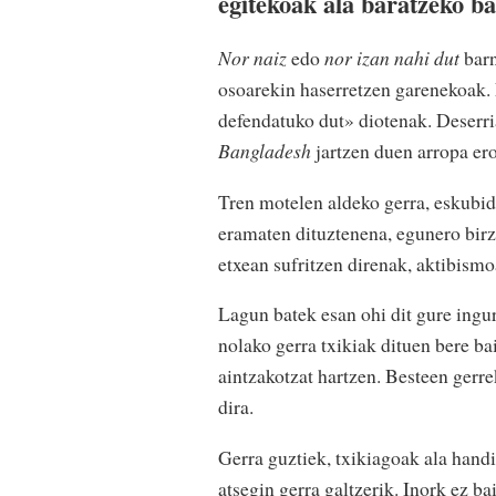
egitekoak ala baratzeko b
Nor naiz
edo
nor izan nahi dut
barn
osoarekin haserretzen garenekoak.
defendatuko dut» diotenak. Deserri
Bangladesh
jartzen duen arropa er
Tren motelen aldeko gerra, eskubi
eramaten dituztenena, egunero birzi
etxean sufritzen direnak, aktibismo
Lagun batek esan ohi dit gure ingur
nolako gerra txikiak dituen bere ba
aintzakotzat hartzen. Besteen gerrek
dira.
Gerra guztiek, txikiagoak ala hand
atsegin gerra galtzerik. Inork ez b