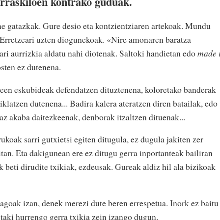
arraskiloen kontrako guduak.
e gatazkak. Gure desio eta kontzientziaren artekoak. Mundu
 Erretzeari uzten diogunekoak. «Nire amonaren baratza
ari aurrizkia aldatu nahi diotenak. Saltoki handietan edo
made 
osten ez dutenena.
deen eskubideak defendatzen dituztenena, koloretako banderak
klatzen dutenena... Badira kalera ateratzen diren batailak, edo
az akaba daitezkeenak, denborak itzaltzen dituenak...
ukoak sarri gutxietsi egiten ditugula, ez dugula jakiten zer
itan. Eta dakigunean ere ez ditugu gerra inportanteak bailiran
 beti dirudite txikiak, ezdeusak. Gureak aldiz hil ala bizikoak
iagoak izan, denek merezi dute beren errespetua. Inork ez baitu
aitaki hurrengo gerra txikia zein izango dugun.