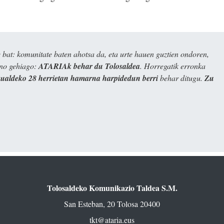
bat: komunitate baten ahotsa da, eta urte hauen guztien ondoren,
ino gehiago:
ATARIAk behar du Tolosaldea
. Horregatik erronka
kualdeko 28 herrietan hamarna harpidedun berri
behar ditugu.
Zu
Tolosaldeko Komunikazio Taldea S.M.
San Esteban, 20 Tolosa 20400
tkt@ataria.eus