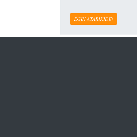
EGIN ATARIKIDE!