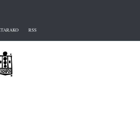
TARAKO
RSS