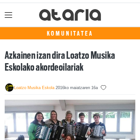
KOMUNITATEA
Azkainen izan dira Loatzo Musika
Eskolako akordeoilariak
Loatzo Musika Eskola
2016ko maiatzaren 16a