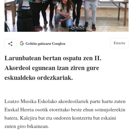
Erraztu
Gehitu gaitzazu Googlen
Larunbatean bertan ospatu zen II.
Akordeoi egunean izan ziren gure
eskualdeko ordezkariak.
Loatzo Musika Eskolako akordeoilariek parte hartu zuten
Euskal Herria osotik etorritako beste ehun soinujolerekin
batera. Kalejira bat eta ondoren kontzertu bat eskaini
zuten giro bikainean.