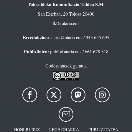
Tolosaldeko Komunikazio Taldea S.M.
San Esteban, 20 Tolosa 20400
tkt@ataria.eus
Erredakzioa:
ataria@ataria.eus
/ 943 655 695
Publizitatea:
publi@ataria.eus
/ 661 678 818
Codesyntaxek garatua
HONI BURUZ
LEGE OHARRA
PUBLIZITATEA