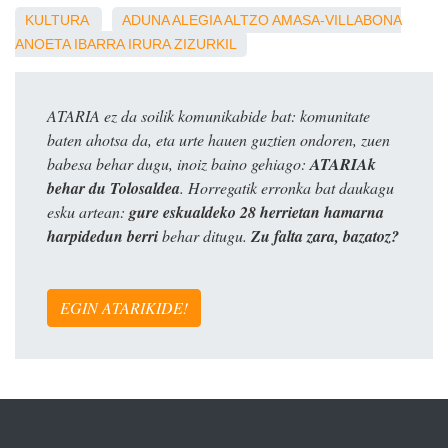
KULTURA
ADUNA
ALEGIA
ALTZO
AMASA-VILLABONA
ANOETA
IBARRA
IRURA
ZIZURKIL
ATARIA ez da soilik komunikabide bat: komunitate
baten ahotsa da, eta urte hauen guztien ondoren, zuen
babesa behar dugu, inoiz baino gehiago:
ATARIAk
behar du Tolosaldea
. Horregatik erronka bat daukagu
esku artean:
gure eskualdeko 28 herrietan hamarna
harpidedun berri
behar ditugu.
Zu falta zara, bazatoz?
EGIN ATARIKIDE!