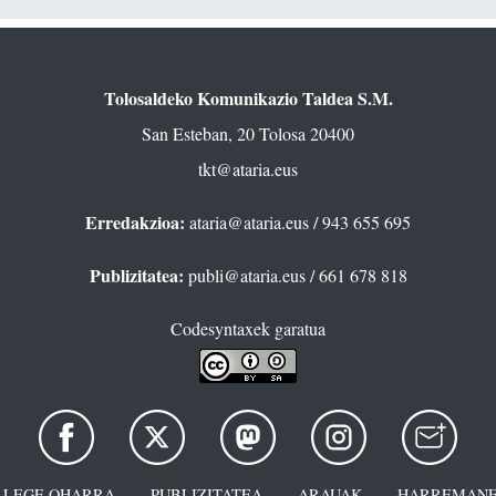
Tolosaldeko Komunikazio Taldea S.M.
San Esteban, 20 Tolosa 20400
tkt@ataria.eus
Erredakzioa:
ataria@ataria.eus
/ 943 655 695
Publizitatea:
publi@ataria.eus
/ 661 678 818
Codesyntaxek garatua
LEGE OHARRA
PUBLIZITATEA
ARAUAK
HARREMANE