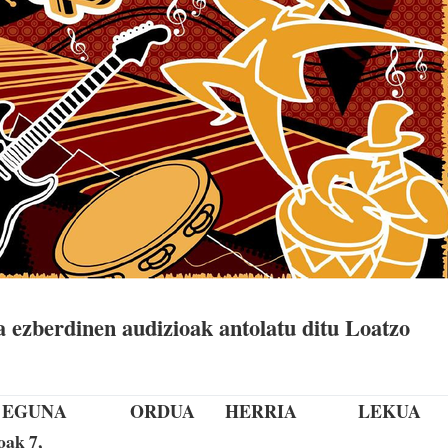
a ezberdinen audizioak antolatu ditu Loatzo
EGUNA
ORDUA
HERRIA
LEKUA
ak 7,