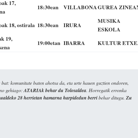
ak 17,
18:30ean
VILLABONA
GUREA ZINEA
na
MUSIKA
ak 18, ostirala
18:30ean
IRURA
ESKOLA
ak 19,
19:00etan
IBARRA
KULTUR ETXE
kena
bat: komunitate baten ahotsa da, eta urte hauen guztien ondoren,
ino gehiago:
ATARIAk behar du Tolosaldea
. Horregatik erronka
kualdeko 28 herrietan hamarna harpidedun berri
behar ditugu.
Zu