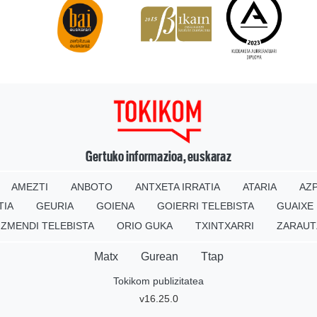
Gertuko informazioa, euskaraz
AMEZTI
ANBOTO
ANTXETA IRRATIA
ATARIA
AZP
TIA
GEURIA
GOIENA
GOIERRI TELEBISTA
GUAIXE
IZMENDI TELEBISTA
ORIO GUKA
TXINTXARRI
ZARAUT
Matx
Gurean
Ttap
Tokikom publizitatea
v16.25.0