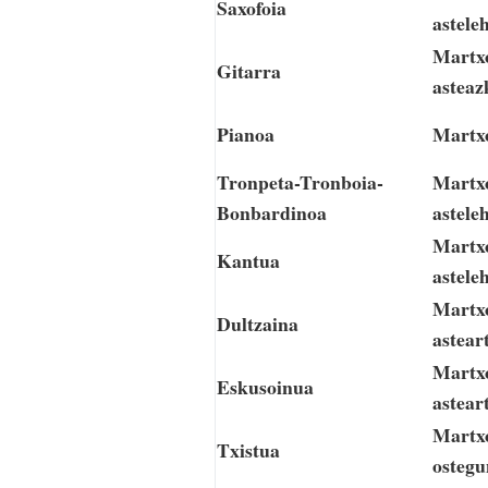
Saxofoia
astele
Martxo
Gitarra
asteaz
Pianoa
Martxo
Tronpeta-Tronboia-
Martxo
Bonbardinoa
astele
Martxo
Kantua
astele
Martxo
Dultzaina
astear
Martxo
Eskusoinua
astear
Martxo
Txistua
ostegu