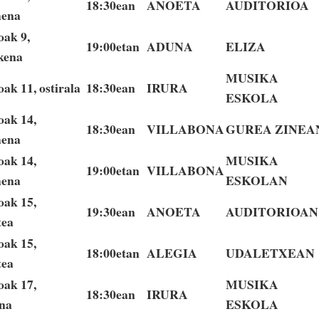
18:30ean
ANOETA
AUDITORIOA
hena
ak 9,
19:00etan
ADUNA
ELIZA
kena
MUSIKA
ak 11, ostirala
18:30ean
IRURA
ESKOLA
ak 14,
18:30ean
VILLABONA
GUREA ZINEA
hena
ak 14,
MUSIKA
19:00etan
VILLABONA
hena
ESKOLAN
ak 15,
19:30ean
ANOETA
AUDITORIOAN
tea
ak 15,
18:00etan
ALEGIA
UDALETXEAN
tea
ak 17,
MUSIKA
18:30ean
IRURA
na
ESKOLA