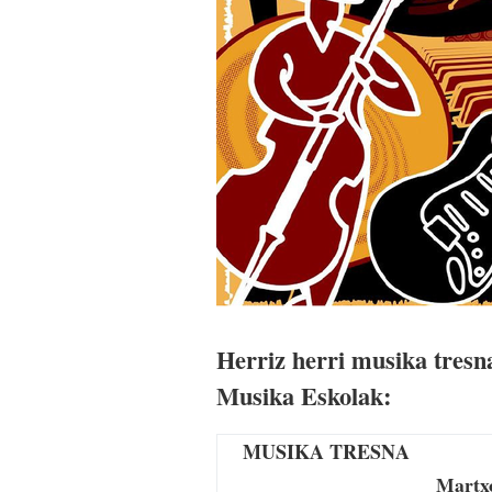
Herriz herri musika tresn
Musika Eskolak:
MUSIKA TRESNA
Martxo