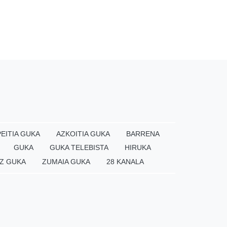
EITIA GUKA
AZKOITIA GUKA
BARRENA
GUKA
GUKA TELEBISTA
HIRUKA
Z GUKA
ZUMAIA GUKA
28 KANALA