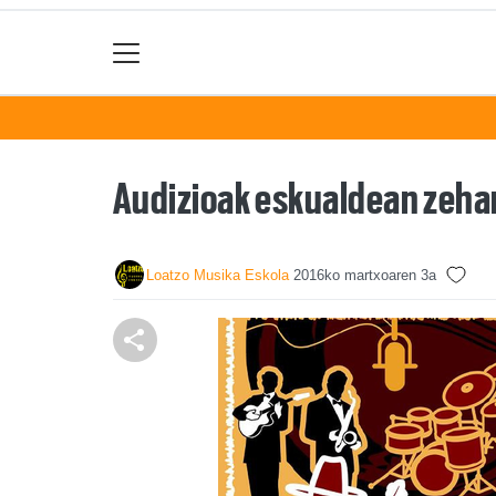
Audizioak eskualdean zeha
Loatzo Musika Eskola
2016ko martxoaren 3a