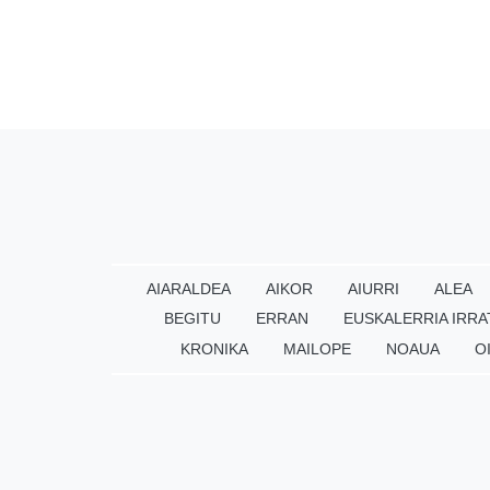
AIARALDEA
AIKOR
AIURRI
ALEA
BEGITU
ERRAN
EUSKALERRIA IRRA
KRONIKA
MAILOPE
NOAUA
O