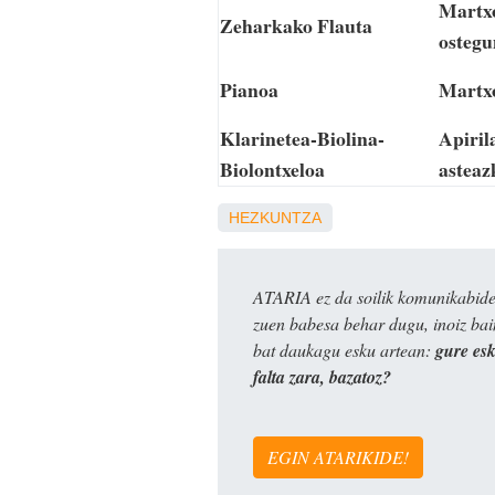
Martxo
Zeharkako Flauta
ostegu
Pianoa
Martxo
Klarinetea-Biolina-
Apiril
Biolontxeloa
asteaz
HEZKUNTZA
ATARIA ez da soilik komunikabide 
zuen babesa behar dugu, inoiz ba
bat daukagu esku artean:
gure es
falta zara, bazatoz?
EGIN ATARIKIDE!