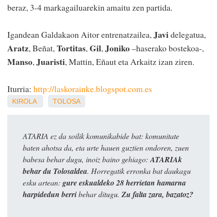
beraz, 3-4 markagailuarekin amaitu zen partida.
Javi
Igandean Galdakaon Aitor entrenatzailea,
delegatua,
Aratz
Tortitas
Gil
Joniko
, Beñat,
,
,
–haserako bostekoa-,
Manso
Juaristi
,
, Mattin, Eñaut eta Arkaitz izan ziren.
Iturria:
http://laskorainke.blogspot.com.es
KIROLA
TOLOSA
ATARIA ez da soilik komunikabide bat: komunitate
baten ahotsa da, eta urte hauen guztien ondoren, zuen
babesa behar dugu, inoiz baino gehiago:
ATARIAk
behar du Tolosaldea
. Horregatik erronka bat daukagu
esku artean:
gure eskualdeko 28 herrietan hamarna
harpidedun berri
behar ditugu.
Zu falta zara, bazatoz?