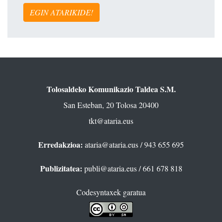
EGIN ATARIKIDE!
Tolosaldeko Komunikazio Taldea S.M.
San Esteban, 20 Tolosa 20400
tkt@ataria.eus
Erredakzioa:
ataria@ataria.eus
/ 943 655 695
Publizitatea:
publi@ataria.eus
/ 661 678 818
Codesyntaxek garatua