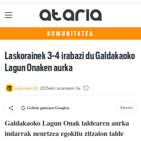
KOMUNITATEA
Laskorainek 3-4 irabazi du Galdakaoko
Lagun Onaken aurka
Laskorain KE
2015eko azaroaren 5a
Erraztu
Gehitu gaitzazu Googlen
Galdakao
ko
Lagun Onak
taldearen aurka
indarrak neurtzea egokitu zitzaion talde