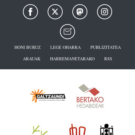
HONI BURUZ
LEGE OHARRA
PUBLIZITATEA
ARAUAK
HARREMANETARAKO
RSS