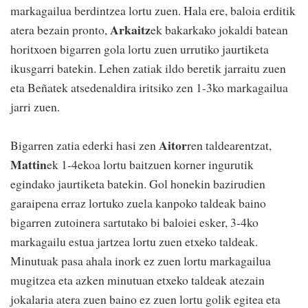
markagailua berdintzea lortu zuen. Hala ere, baloia erditik
Arkaitz
atera bezain pronto,
ek bakarkako jokaldi batean
horitxoen bigarren gola lortu zuen urrutiko jaurtiketa
ikusgarri batekin. Lehen zatiak ildo beretik jarraitu zuen
eta Beñatek atsedenaldira iritsiko zen 1-3ko markagailua
jarri zuen.
Aitor
Bigarren zatia ederki hasi zen
ren taldearentzat,
Mattin
ek 1-4ekoa lortu baitzuen korner ingurutik
egindako jaurtiketa batekin. Gol honekin bazirudien
garaipena erraz lortuko zuela kanpoko taldeak baino
bigarren zutoinera sartutako bi baloiei esker, 3-4ko
markagailu estua jartzea lortu zuen etxeko taldeak.
Minutuak pasa ahala inork ez zuen lortu markagailua
mugitzea eta azken minutuan etxeko taldeak atezain
jokalaria atera zuen baino ez zuen lortu golik egitea eta