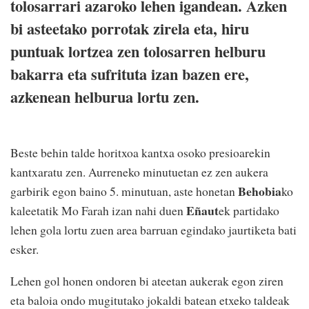
tolosarrari azaroko lehen igandean. Azken
bi asteetako porrotak zirela eta, hiru
puntuak lortzea zen tolosarren helburu
bakarra eta sufrituta izan bazen ere,
azkenean helburua lortu zen.
Beste behin talde horitxoa kantxa osoko presioarekin
kantxaratu zen. Aurreneko minutuetan ez zen aukera
Behobia
garbirik egon baino 5. minutuan, aste honetan
ko
Eñaut
kaleetatik Mo Farah izan nahi duen
ek partidako
lehen gola lortu zuen area barruan egindako jaurtiketa bati
esker.
Lehen gol honen ondoren bi ateetan aukerak egon ziren
eta baloia ondo mugitutako jokaldi batean etxeko taldeak