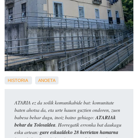
HISTORIA
ANOETA
ATARIA ez da soilik komunikabide bat: komunitate
baten ahotsa da, eta urte hauen guztien ondoren, zuen
babesa behar dugu, inoiz baino gehiago:
ATARIAk
behar du Tolosaldea
. Horregatik erronka bat daukagu
esku artean:
gure eskualdeko 28 herrietan hamarna