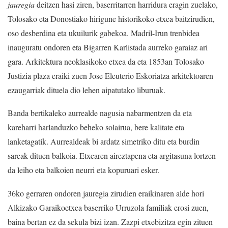
jauregia
deitzen hasi ziren, baserritarren harridura eragin zuelako,
Tolosako eta Donostiako hirigune historikoko etxea baitzirudien,
oso desberdina eta ukuilurik gabekoa. Madril-Irun trenbidea
inauguratu ondoren eta Bigarren Karlistada aurreko garaiaz ari
gara. Arkitektura neoklasikoko etxea da eta 1853an Tolosako
Justizia plaza eraiki zuen Jose Eleuterio Eskoriatza arkitektoaren
ezaugarriak dituela dio lehen aipatutako liburuak.
Banda bertikaleko aurrealde nagusia nabarmentzen da eta
kareharri harlanduzko beheko solairua, bere kalitate eta
lanketagatik. Aurrealdeak bi ardatz simetriko ditu eta burdin
sareak dituen balkoia. Etxearen aireztapena eta argitasuna lortzen
da leiho eta balkoien neurri eta kopuruari esker.
36ko gerraren ondoren jauregia zirudien eraikinaren alde hori
Alkizako Garaikoetxea baserriko Urruzola familiak erosi zuen,
baina bertan ez da sekula bizi izan. Zazpi etxebizitza egin zituen