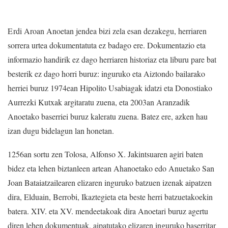
E
rdi Aroan Anoetan jendea bizi zela esan dezakegu, herriaren
sorrera urtea dokumentatuta ez badago ere. Dokumentazio eta
informazio handirik ez dago herriaren historiaz eta liburu pare bat
besterik ez dago horri buruz: inguruko eta Aiztondo bailarako
herriei buruz 1974ean Hipolito Usabiagak idatzi eta Donostiako
Aurrezki Kutxak argitaratu zuena, eta 2003an Aranzadik
Anoetako baserriei buruz kaleratu zuena. Batez ere, azken hau
izan dugu bidelagun lan honetan.
1256an sortu zen Tolosa, Alfonso X. Jakintsuaren agiri baten
bidez eta lehen biztanleen artean Ahanoetako edo Anuetako San
Joan Bataiatzailearen elizaren inguruko batzuen izenak aipatzen
dira, Elduain, Berrobi, Ikaztegieta eta beste herri batzuetakoekin
batera. XIV. eta XV. mendeetakoak dira Anoetari buruz agertu
diren lehen dokumentuak, aipatutako elizaren inguruko baserritar