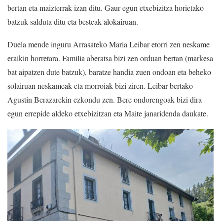
bertan eta maizterrak izan ditu. Gaur egun etxebizitza horietako
batzuk salduta ditu eta besteak alokairuan.
Duela mende inguru Arrasateko Maria Leibar etorri zen neskame
eraikin horretara. Familia aberatsa bizi zen orduan bertan (markesa
bat aipatzen dute batzuk), baratze handia zuen ondoan eta beheko
solairuan neskameak eta morroiak bizi ziren. Leibar bertako
Agustin Berazarekin ezkondu zen. Bere ondorengoak bizi dira
egun errepide aldeko etxebizitzan eta Maite janaridenda daukate.