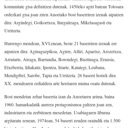
komunitate gisa definitzen dutenak. 1450eko agiri batean Tolosara
ordezkari gisa joan ziren Anoetako bost baserriren izenak aipatzen
dira: Argindegi, Goikoetxea, Iturgaitzaga, Mikelasagasti eta
Urritzeta.
Hurrengo mendean, XVI.enean, beste 21 baserriren izenak ere
aipatzen dira: Aginagazpikoa, Agirre, Alliri, Apaetxe, Arozetxea,
Arrutarte, Ateaga, Barrundia, Borondegi, Buztinaga, Erausia,
Etxeberria, Idiakaitz, Ipentza, Iriarte, Katategi, Leubana,
Mendigibel, Sarobe, Tapia eta Urritzeta. 26 baserri horiek dira
XX. mendearen erdialdera arte herriaren muina osatu dutenak.
Bost mendetan zehar baserria izan da Anoetaren arima, baina
1960. hamarkadatik aurrera protagonismoa galtzen joan zen,
industriaren eta zerbitzuen mesedetan. Usabiagaren liburua
argitaratu zenean, 1974ean, 54 baserri zeuden oraindik eta 1.500