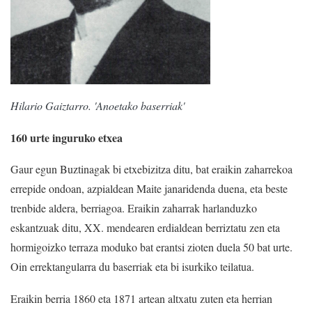
Hilario Gaiztarro. 'Anoetako baserriak'
160 urte inguruko etxea
Gaur egun Buztinagak bi etxebizitza ditu, bat eraikin zaharrekoa
errepide ondoan, azpialdean Maite janaridenda duena, eta beste
trenbide aldera, berriagoa. Eraikin zaharrak harlanduzko
eskantzuak ditu, XX. mendearen erdialdean berriztatu zen eta
hormigoizko terraza moduko bat erantsi zioten duela 50 bat urte.
Oin errektangularra du baserriak eta bi isurkiko teilatua.
Eraikin berria 1860 eta 1871 artean altxatu zuten eta herrian