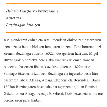
Hilario Gaiztarro kirurgialari
ospetsua
Buztinagan jaio zen
XV. mendearen erdian eta XVI. mendean ohikoa zen baserriaren
izena izatea bertan bizi zen familiaren abizena. Etxe horretan bizi
zirenen Buztinaga abizena 1632an desagertzen hasi zen, Migel
Buztinagak oinordetza bere alaba Frantziskari eman zionean,
Anoetako baserrien liburuak azaltzen duenez. 1822ra arte
Santiago Etxeberria izan zen Buztinaga eta inguruko beste hiru
baserriren jabea: Ateaga, Ateaga Etxeberri eta Borondegi. Baina
1827an Buztinagaren beste jabe bat agertzen da, Juan Bautista
Gaiztarro, eta Ateaga, Ateaga Etxeberri, Goikoetxea eta errota ere
bereak ziren garai hartan.