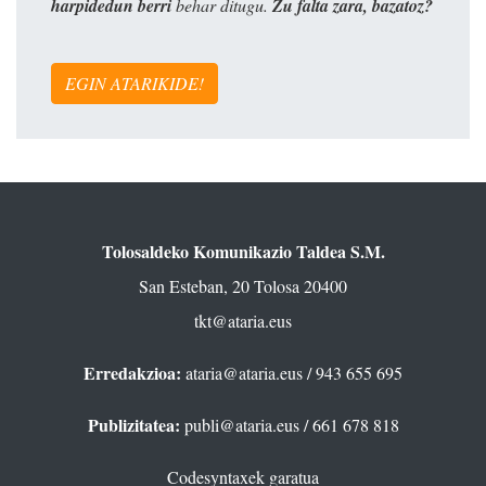
harpidedun berri
behar ditugu.
Zu falta zara, bazatoz?
EGIN ATARIKIDE!
Tolosaldeko Komunikazio Taldea S.M.
San Esteban, 20 Tolosa 20400
tkt@ataria.eus
Erredakzioa:
ataria@ataria.eus
/ 943 655 695
Publizitatea:
publi@ataria.eus
/ 661 678 818
Codesyntaxek garatua