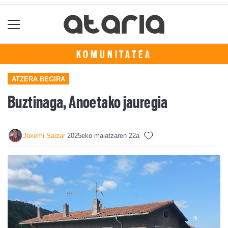
KOMUNITATEA
ATZERA BEGIRA
Buztinaga, Anoetako jauregia
Joxemi Saizar
2025eko maiatzaren 22a