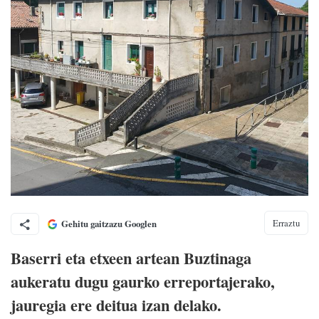
Erraztu
Gehitu gaitzazu Googlen
Baserri eta etxeen artean Buztinaga
aukeratu dugu gaurko erreportajerako,
jauregia ere deitua izan delako.