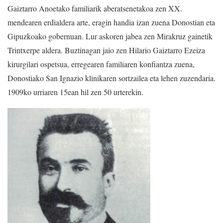
Gaiztarro Anoetako familiarik aberatsenetakoa zen XX.
mendearen erdialdera arte, eragin handia izan zuena Donostian eta
Gipuzkoako gobernuan. Lur askoren jabea zen Mirakruz gainetik
Trintxerpe aldera. Buztinagan jaio zen Hilario Gaiztarro Ezeiza
kirurgilari ospetsua, erregearen familiaren konfiantza zuena,
Donostiako San Ignazio klinikaren sortzailea eta lehen zuzendaria.
1909ko urriaren 15ean hil zen 50 urterekin.