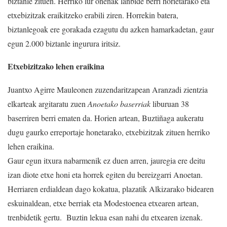
biztanle zituen. Herriko lur onenak lanbide berri horietarako eta
etxebizitzak eraikitzeko erabili ziren. Horrekin batera,
biztanlegoak ere gorakada ezagutu du azken hamarkadetan, gaur
egun 2.000 biztanle ingurura iritsiz.
Etxebizitzako lehen eraikina
Juantxo Agirre Mauleonen zuzendaritzapean Aranzadi zientzia
elkarteak argitaratu zuen
Anoetako baserriak
liburuan 38
baserriren berri ematen da. Horien artean, Buztiñaga aukeratu
dugu gaurko erreportaje honetarako, etxebizitzak zituen herriko
lehen eraikina.
Gaur egun itxura nabarmenik ez duen arren, jauregia ere deitu
izan diote etxe honi eta horrek egiten du bereizgarri Anoetan.
Herriaren erdialdean dago kokatua, plazatik Alkizarako bidearen
eskuinaldean, etxe berriak eta Modestoenea etxearen artean,
trenbidetik gertu. Buztin lekua esan nahi du etxearen izenak.