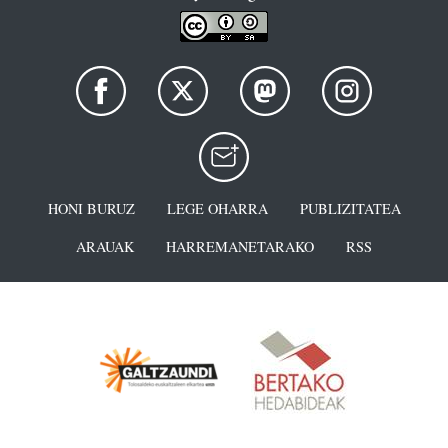
HONI BURUZ
LEGE OHARRA
PUBLIZITATEA
ARAUAK
HARREMANETARAKO
RSS