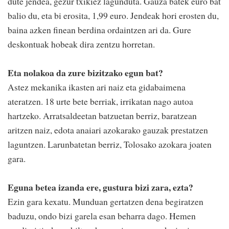
dute jendea, gezur txikiez lagunduta. Gauza batek euro bat
balio du, eta bi erosita, 1,99 euro. Jendeak hori erosten du,
baina azken finean berdina ordaintzen ari da. Gure
deskontuak hobeak dira zentzu horretan.
Eta nolakoa da zure bizitzako egun bat?
Astez mekanika ikasten ari naiz eta gidabaimena
ateratzen. 18 urte bete berriak, irrikatan nago autoa
hartzeko. Arratsaldeetan batzuetan berriz, baratzean
aritzen naiz, edota anaiari azokarako gauzak prestatzen
laguntzen. Larunbatetan berriz, Tolosako azokara joaten
gara.
Eguna betea izanda ere, gustura bizi zara, ezta?
Ezin gara kexatu. Munduan gertatzen dena begiratzen
baduzu, ondo bizi garela esan beharra dago. Hemen