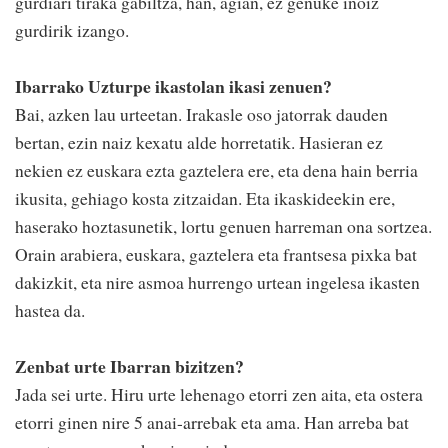
gurdiari tiraka gabiltza, han, agian, ez genuke inoiz
gurdirik izango.
Ibarrako Uzturpe ikastolan ikasi zenuen?
Bai, azken lau urteetan. Irakasle oso jatorrak dauden
bertan, ezin naiz kexatu alde horretatik. Hasieran ez
nekien ez euskara ezta gaztelera ere, eta dena hain berria
ikusita, gehiago kosta zitzaidan. Eta ikaskideekin ere,
haserako hoztasunetik, lortu genuen harreman ona sortzea.
Orain arabiera, euskara, gaztelera eta frantsesa pixka bat
dakizkit, eta nire asmoa hurrengo urtean ingelesa ikasten
hastea da.
Zenbat urte Ibarran bizitzen?
Jada sei urte. Hiru urte lehenago etorri zen aita, eta ostera
etorri ginen nire 5 anai-arrebak eta ama. Han arreba bat