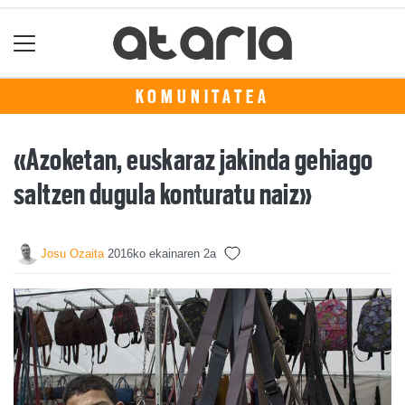
KOMUNITATEA
«Azoketan, euskaraz jakinda gehiago
saltzen dugula konturatu naiz»
Josu Ozaita
2016ko ekainaren 2a