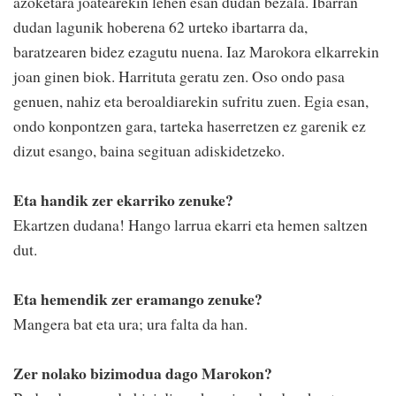
azoketara joatearekin lehen esan dudan bezala. Ibarran
dudan lagunik hoberena 62 urteko ibartarra da,
baratzearen bidez ezagutu nuena. Iaz Marokora elkarrekin
joan ginen biok. Harrituta geratu zen. Oso ondo pasa
genuen, nahiz eta beroaldiarekin sufritu zuen. Egia esan,
ondo konpontzen gara, tarteka haserretzen ez garenik ez
dizut esango, baina segituan adiskidetzeko.
Eta handik zer ekarriko zenuke?
Ekartzen dudana! Hango larrua ekarri eta hemen saltzen
dut.
Eta hemendik zer eramango zenuke?
Mangera bat eta ura; ura falta da han.
Zer nolako bizimodua dago Marokon?