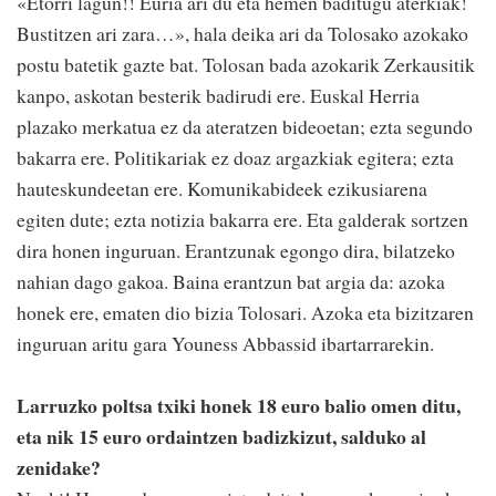
«Etorri lagun!! Euria ari du eta hemen baditugu aterkiak!
Bustitzen ari zara…», hala deika ari da Tolosako azokako
postu batetik gazte bat. Tolosan bada azokarik Zerkausitik
kanpo, askotan besterik badirudi ere. Euskal Herria
plazako merkatua ez da ateratzen bideoetan; ezta segundo
bakarra ere. Politikariak ez doaz argazkiak egitera; ezta
hauteskundeetan ere. Komunikabideek ezikusiarena
egiten dute; ezta notizia bakarra ere. Eta galderak sortzen
dira honen inguruan. Erantzunak egongo dira, bilatzeko
nahian dago gakoa. Baina erantzun bat argia da: azoka
honek ere, ematen dio bizia Tolosari. Azoka eta bizitzaren
inguruan aritu gara Youness Abbassid ibartarrarekin.
Larruzko poltsa txiki honek 18 euro balio omen ditu,
eta nik 15 euro ordaintzen badizkizut, salduko al
zenidake?