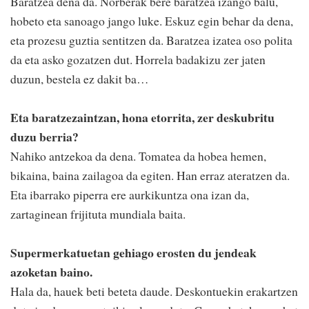
Baratzea dena da. Norberak bere baratzea izango balu,
hobeto eta sanoago jango luke. Eskuz egin behar da dena,
eta prozesu guztia sentitzen da. Baratzea izatea oso polita
da eta asko gozatzen dut. Horrela badakizu zer jaten
duzun, bestela ez dakit ba…
Eta baratzezaintzan, hona etorrita, zer deskubritu
duzu berria?
Nahiko antzekoa da dena. Tomatea da hobea hemen,
bikaina, baina zailagoa da egiten. Han erraz ateratzen da.
Eta ibarrako piperra ere aurkikuntza ona izan da,
zartaginean frijituta mundiala baita.
Supermerkatuetan gehiago erosten du jendeak
azoketan baino.
Hala da, hauek beti beteta daude. Deskontuekin erakartzen