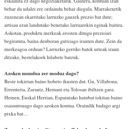
eskainita ez dago negoziaketarik. Gainera, kontuan izan
behar da udalei ere ordaindu behar diegula. Marrakexetik
zuzenean ekarritako larruzko gauzek prezio bat dute;
artisau eran landutako benetako larruarekin eginak baitira.
Askotan, produktu merkeak erosten ditugu prezioari
begiratuta, baina denboran gutxiago irauten dute. Zein da
merkeagoa orduan? Larruzko gerriko batek urteak iraun
ditzake, bestelakoek hilabete batzuk.
Azoken mundua zer moduz dago?
Beste tokietan baino hobeto ikusten dut. Gu, Villabona,
Errenteria, Zarautz, Hernani eta Tolosan ibiltzen gara.
Hemen, Euskal Herrian, Espainiako hainbat tokitan baino
osasuntsuago dago azoken kontua. Oraindik badago argi
pixka bat…