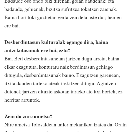
Badaude oso ondo bizi direnak, goian daudenak; eta
badaude, gehienak, bizitza sufritzea tokatzen zaienak.
Baina hori toki guztietan gertatzen dela uste dut; hemen
ere bai.
Desberdintasun kulturalak egongo dira, baina
antzekotasunak ere bai, ezta?
Bai. Beti desberdintasunetan jartzen dugu arreta, baina
elkar ezagututa, konturatu naiz berdintasun gehiago
ditugula, desberdintasunak baino. Ezagutzen garenean,
itxita dauden tarteko ateak irekitzen ditugu. Agintzen
dutenek jartzen dituzte askotan tarteko ate itxi horiek, ez
herritar arruntek.
Zein da zure ametsa?
Nire ametsa Tolosaldean tailer mekanikoa izatea da. Orain