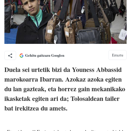
Erraztu
Gehitu gaitzazu Googlen
Duela sei urtetik bizi da Youness Abbassid
marokoarra Ibarran. Azokaz azoka egiten
du lan gazteak, eta horrez gain mekanikako
ikasketak egiten ari da; Tolosaldean tailer
bat irekitzea du amets.