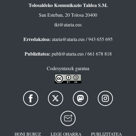
Tolosaldeko Komunikazio Taldea S.M.
San Esteban, 20 Tolosa 20400
tkt@ataria.eus
Erredakzioa:
ataria@ataria.eus
/ 943 655 695
Publizitatea:
publi@ataria.eus
/ 661 678 818
Codesyntaxek garatua
HONI BURUZ
LEGE OHARRA
PUBLIZITATEA