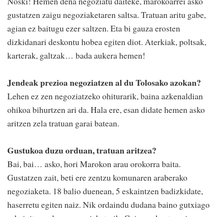
Noski! Hemen dena negoziatu daiteke, marokoarrei asko
gustatzen zaigu negoziaketaren saltsa. Tratuan aritu gabe,
agian ez baitugu ezer saltzen. Eta bi gauza erosten
dizkidanari deskontu hobea egiten diot. Aterkiak, poltsak,
karterak, galtzak… bada aukera hemen!
Jendeak prezioa negoziatzen al du Tolosako azokan?
Lehen ez zen negoziatzeko ohiturarik, baina azkenaldian
ohikoa bihurtzen ari da. Hala ere, esan didate hemen asko
aritzen zela tratuan garai batean.
Gustukoa duzu orduan, tratuan aritzea?
Bai, bai… asko, hori Marokon arau orokorra baita.
Gustatzen zait, beti ere zentzu komunaren araberako
negoziaketa. 18 balio duenean, 5 eskaintzen badizkidate,
haserretu egiten naiz. Nik ordaindu dudana baino gutxiago