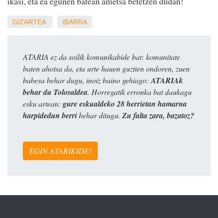
ikasi, eta ea egunen batean ametsa betetzen dudan!
GIZARTEA
IBARRA
ATARIA ez da soilik komunikabide bat: komunitate
baten ahotsa da, eta urte hauen guztien ondoren, zuen
babesa behar dugu, inoiz baino gehiago:
ATARIAk
behar du Tolosaldea
. Horregatik erronka bat daukagu
esku artean:
gure eskualdeko 28 herrietan hamarna
harpidedun berri
behar ditugu.
Zu falta zara, bazatoz?
EGIN ATARIKIDE!