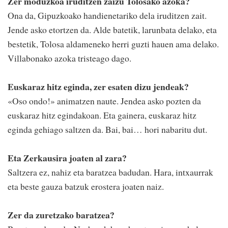
Zer moduzkoa iruditzen zaizu Tolosako azoka?
Ona da, Gipuzkoako handienetariko dela iruditzen zait.
Jende asko etortzen da. Alde batetik, larunbata delako, eta
bestetik, Tolosa aldameneko herri guzti hauen ama delako.
Villabonako azoka tristeago dago.
Euskaraz hitz eginda, zer esaten dizu jendeak?
«Oso ondo!» animatzen naute. Jendea asko pozten da
euskaraz hitz egindakoan. Eta gainera, euskaraz hitz
eginda gehiago saltzen da. Bai, bai… hori nabaritu dut.
Eta Zerkausira joaten al zara?
Saltzera ez, nahiz eta baratzea badudan. Hara, intxaurrak
eta beste gauza batzuk erostera joaten naiz.
Zer da zuretzako baratzea?