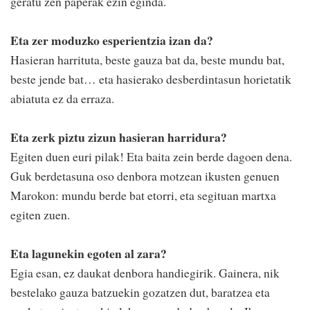
geratu zen paperak ezin eginda.
Eta zer moduzko esperientzia izan da?
Hasieran harrituta, beste gauza bat da, beste mundu bat,
beste jende bat… eta hasierako desberdintasun horietatik
abiatuta ez da erraza.
Eta zerk piztu zizun hasieran harridura?
Egiten duen euri pilak! Eta baita zein berde dagoen dena.
Guk berdetasuna oso denbora motzean ikusten genuen
Marokon: mundu berde bat etorri, eta segituan martxa
egiten zuen.
Eta lagunekin egoten al zara?
Egia esan, ez daukat denbora handiegirik. Gainera, nik
bestelako gauza batzuekin gozatzen dut, baratzea eta