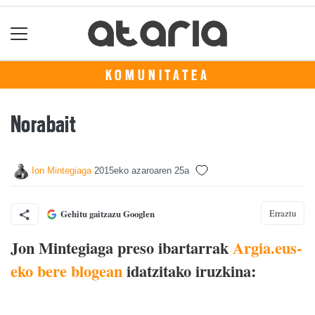
KOMUNITATEA
Norabait
Ion Mintegiaga
2015eko azaroaren 25a
Erraztu
Gehitu gaitzazu Googlen
Jon Mintegiaga preso ibartarrak
Argia.eus-
eko bere blogean
idatzitako iruzkina: