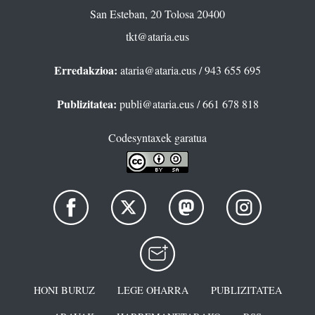
San Esteban, 20 Tolosa 20400
tkt@ataria.eus
Erredakzioa:
ataria@ataria.eus
/ 943 655 695
Publizitatea:
publi@ataria.eus
/ 661 678 818
Codesyntaxek garatua
HONI BURUZ
LEGE OHARRA
PUBLIZITATEA