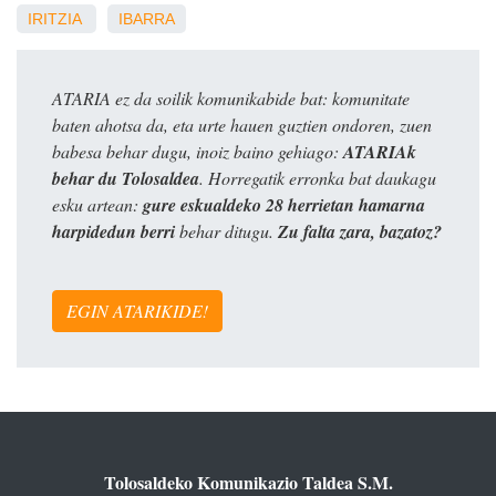
IRITZIA
IBARRA
ATARIA ez da soilik komunikabide bat: komunitate
baten ahotsa da, eta urte hauen guztien ondoren, zuen
babesa behar dugu, inoiz baino gehiago:
ATARIAk
behar du Tolosaldea
. Horregatik erronka bat daukagu
esku artean:
gure eskualdeko 28 herrietan hamarna
harpidedun berri
behar ditugu.
Zu falta zara, bazatoz?
EGIN ATARIKIDE!
Tolosaldeko Komunikazio Taldea S.M.