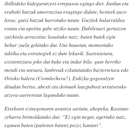
ibilbideko bidegurutzeei errepasoa egingo diet. Jardun eta
erabaki batzuk amorrazioa eragingo didate, besteek auzo
lotsa; gutxi batzuk harrotuko naute. Guztiek bularraldea
estutu eta apetitu gabe utziko naute. Dabilenari gertatzen
zaizkiola arrazoituz lasaituko naiz; baten batek egin
behar zuela gehituko dut. Une hauetan, momentuko
taktika eta estrategiek ez dute lekurik. Sustraietara,
existentziara joko dut bake eta indar bila: gure herriko
mendi eta uretara, lanbroak ezkutatutako bazterretara edo
Orioko balera (Cromlechera?). Erdizka gogoratzen
ditudan bertso, abesti eta doinuek lauzpabost urratsetako
atzera-aurreretan lagunduko naute.
Etxekoen ezinegonaren arantza sartuta, ahopeka, Kaxiano
zeharra birmoldatuko dut; “Ez egin negar, agertuko naiz,
egunen baten (patioren baten) pozez kantari”.