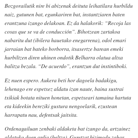
Bozgorailutik nire bi abizenak deituta leihatilara hurbildu
naiz, gutunen bat, egunkariren bat, instantziaren baten
erantzuna izango delakoan. Ez da halakorik: “Recoja las
cosas que se va de conducción”. Bihotzean zartakoa
nabaritu dut (ibilera hauetako enegarrena), odol emari
jarraian bat bateko borborra, itsasertze barean emeki
hurbiltzen diren uhinen ondotik Belharra olatua altxa
balitza bezala. “De acuerdo”, erantzun dut instintiboki.
Ez nuen espero. Aukera beti hor dagoela badakigu,
lehenago ere espetxez aldatu izan naute, baina sustrai
txikiak botata nituen honetan, espetxeari tamaina hartuta
eta kideekin bereziki gustura nengoelarik, ezustean
harrapatu nau, defentsak jaitsita.
Ordenagailuan zenbaki aldaketa bat izango da, artzainez
aldatuko duen ardia (beltza). Guretzat bizimodu zahar-