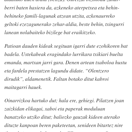
berri baten hasiera da, azkeneko aterpetxea eta behin-
behineko famili-lagunak atzean utzita, azkenaurreko
geltoki ezezagunerako zehar-aldia, beste behin, txingurri
lanean nolabaiteko bizilege bat eraikitzeko.
Patioan dauden kideak segituan igarri dute ezohikoren bat
badela. Ustekabeak eragindako lurrikara txikiari buelta
emanda, martxan jarri gara. Denen artean txaboloa hustu
eta fardela prestatzen lagundu didate. “Olentzero
dirudik”, aldamenetik. Faltan botako ditut kabroi
maitagarri hauek.
Oinarrizkoa hartuko dut; hala ere, gehiegi. Pilatzen joan
zaizkidan elikagai, xaboi eta paperak moduluan
banatzeko utziko ditut; baliozko gauzak kideen aterako
dituzte kanpoan beren paketeetan, senideen bitartez nire