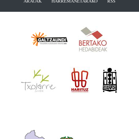
ARAUAK
HARREMANETARAKO
RSS