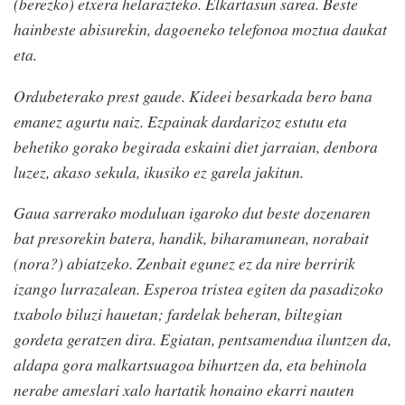
(berezko) etxera helarazteko. Elkartasun sarea. Beste
hainbeste abisurekin, dagoeneko telefonoa moztua daukat
eta.
Ordubeterako prest gaude. Kideei besarkada bero bana
emanez agurtu naiz. Ezpainak dardarizoz estutu eta
behetiko gorako begirada eskaini diet jarraian, denbora
luzez, akaso sekula, ikusiko ez garela jakitun.
Gaua sarrerako moduluan igaroko dut beste dozenaren
bat presorekin batera, handik, biharamunean, norabait
(nora?) abiatzeko. Zenbait egunez ez da nire berririk
izango lurrazalean. Esperoa tristea egiten da pasadizoko
txabolo biluzi hauetan; fardelak beheran, biltegian
gordeta geratzen dira. Egiatan, pentsamendua iluntzen da,
aldapa gora malkartsuagoa bihurtzen da, eta behinola
nerabe ameslari xalo hartatik honaino ekarri nauten