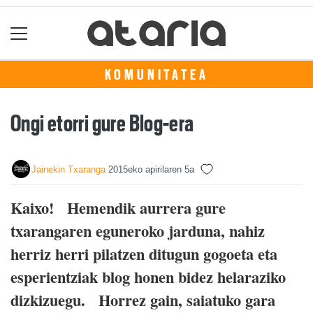
KOMUNITATEA
Ongi etorri gure Blog-era
Jainekin Txaranga
2015eko apirilaren 5a
Kaixo! Hemendik aurrera gure
txarangaren eguneroko jarduna, nahiz
herriz herri pilatzen ditugun gogoeta eta
esperientziak blog honen bidez helaraziko
dizkizuegu. Horrez gain, saiatuko gara