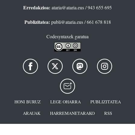
Erredakzioa:
ataria@ataria.eus
/ 943 655 695
Publizitatea:
publi@ataria.eus
/ 661 678 818
Codesyntaxek garatua
HONI BURUZ
LEGE OHARRA
PUBLIZITATEA
ARAUAK
HARREMANETARAKO
RSS