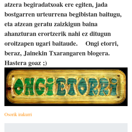
atzera begiradatxoak ere egiten, jada
bostgarren urteurrena begibistan baitugu,
eta atzean geratu zaizkigun baina
ahanzturan erortzerik nahi ez ditugun
oroitzapen ugari baitaude. Ongi etorri,
beraz, Jainekin Txarangaren blogera.
Hastera goaz ;)
Osorik irakurri