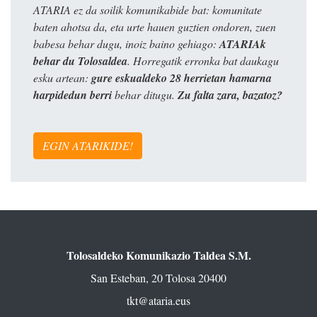
ATARIA ez da soilik komunikabide bat: komunitate
baten ahotsa da, eta urte hauen guztien ondoren, zuen
babesa behar dugu, inoiz baino gehiago:
ATARIAk
behar du Tolosaldea
. Horregatik erronka bat daukagu
esku artean:
gure eskualdeko 28 herrietan hamarna
harpidedun berri
behar ditugu.
Zu falta zara, bazatoz?
EGIN ATARIKIDE!
Tolosaldeko Komunikazio Taldea S.M.
San Esteban, 20 Tolosa 20400
tkt@ataria.eus