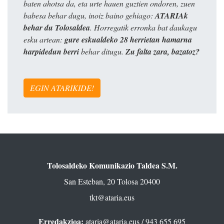
baten ahotsa da, eta urte hauen guztien ondoren, zuen
babesa behar dugu, inoiz baino gehiago:
ATARIAk
behar du Tolosaldea
. Horregatik erronka bat daukagu
esku artean:
gure eskualdeko 28 herrietan hamarna
harpidedun berri
behar ditugu.
Zu falta zara, bazatoz?
EGIN ATARIKIDE!
Tolosaldeko Komunikazio Taldea S.M.
San Esteban, 20 Tolosa 20400
tkt@ataria.eus
Erredakzioa:
ataria@ataria.eus
/ 943 655 695