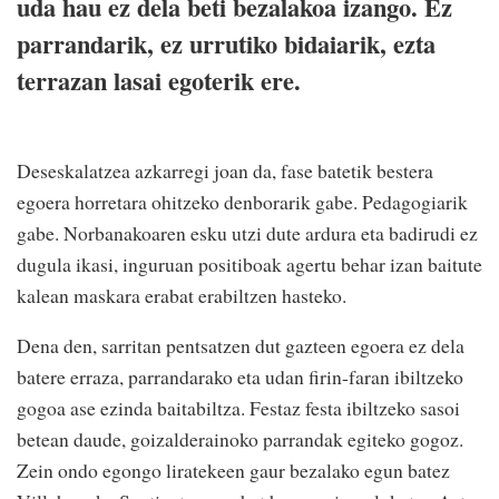
uda hau ez dela beti bezalakoa izango. Ez
parrandarik, ez urrutiko bidaiarik, ezta
terrazan lasai egoterik ere.
Deseskalatzea azkarregi joan da, fase batetik bestera
egoera horretara ohitzeko denborarik gabe. Pedagogiarik
gabe. Norbanakoaren esku utzi dute ardura eta badirudi ez
dugula ikasi, inguruan positiboak agertu behar izan baitute
kalean maskara erabat erabiltzen hasteko.
Dena den, sarritan pentsatzen dut gazteen egoera ez dela
batere erraza, parrandarako eta udan firin-faran ibiltzeko
gogoa ase ezinda baitabiltza. Festaz festa ibiltzeko sasoi
betean daude, goizalderainoko parrandak egiteko gogoz.
Zein ondo egongo liratekeen gaur bezalako egun batez