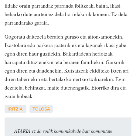
lidake orain parrandaz parranda ibiltzeak, baina, ikasi
beharko dute aurten ez dela horrelakorik komeni. Ez dela
parrandarako garaia.
Gogoratu daitezela beraien guraso eta aiton-amonekin.
Ikastolara edo parkera joaterik ez eta lagunak ikusi gabe
egon diren haur guztiekin. Bakardadean heriotzak
harrapatu dituztenekin, eta beraien familiekin. Gaixorik
egon diren eta daudenekin. Kutsatzeak ekiditeko ixten ari
diren tabernekin eta bertako komertzio txikiarekin. Egin
dezatela, behintzat, maite dutenengatik. Etorriko dira eta
garai hobeak.
IRITZIA
TOLOSA
ATARIA ez da soilik komunikabide bat: komunitate