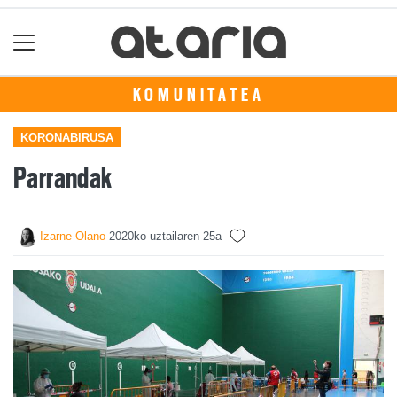
KOMUNITATEA
KORONABIRUSA
Parrandak
Izarne Olano
2020ko uztailaren 25a