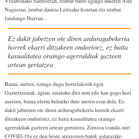
Villabonako Santioetan, zenbat barre egingo luketen Aste
Nagusian, zenbat dantza Leitzako festetan eta zenbat
fandango Ibarran...
Ez dakit jabetzen ote diren arduragabekeria
horrek ekarri ditzakeen ondorioez, ez baita
kasualitatea oraingo agerraldiak gazteen
artean gertatzea
Baina, aurten, ezingo dugu horrelakorik egin.
Gaztetxoenak, agian, saiatuko dira non edo han gogo hori
asetzen, baina ulertu beharko dute aurten ezin dela. Ez
dakit jabetzen ote diren arduragabekeria horrek ekarri
ditzakeen ondorioez, ez baita kasualitatea oraingo
agerraldiak gazteen artean gertatzea. Zintzoa izanda, niri
COVID-19a ez den beste arrazoiren batek galaraziko