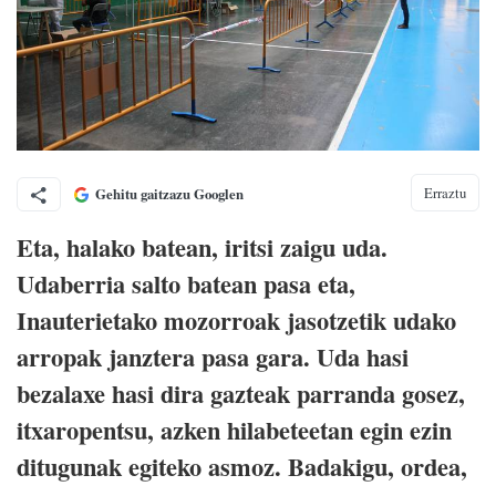
Erraztu
Gehitu gaitzazu Googlen
Eta, halako batean, iritsi zaigu uda.
Udaberria salto batean pasa eta,
Inauterietako mozorroak jasotzetik udako
arropak janztera pasa gara. Uda hasi
bezalaxe hasi dira gazteak parranda gosez,
itxaropentsu, azken hilabeteetan egin ezin
ditugunak egiteko asmoz. Badakigu, ordea,