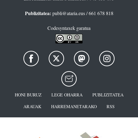
Publizitatea:
publi@ataria.eus
/ 661 678 818
Codesyntaxek garatua
HONI BURUZ
LEGE OHARRA
PUBLIZITATEA
ARAUAK
HARREMANETARAKO
RSS