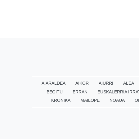
AIARALDEA
AIKOR
AIURRI
ALEA
BEGITU
ERRAN
EUSKALERRIA IRRA
KRONIKA
MAILOPE
NOAUA
O