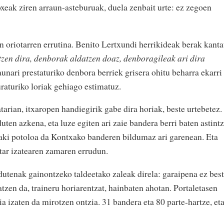
oxeak ziren arraun-asteburuak, duela zenbait urte: ez zegoen
n oriotarren errutina. Benito Lertxundi herrikideak berak kanta
zen dira, denborak aldatzen doaz, denboragileak ari dira
raunari prestaturiko denbora berriek grisera ohitu beharra ekarri
raturiko loriak gehiago estimatuz.
arian, itxaropen handiegirik gabe dira horiak, beste urtebetez.
ten azkena, eta luze egiten ari zaie bandera berri baten astint
baki potoloa da Kontxako banderen bildumaz ari garenean. Eta
otar izatearen zamaren errudun.
z dutenak gainontzeko taldeetako zaleak direla: garaipena ez bes
atzen da, traineru horiarentzat, hainbaten ahotan. Portaletasen
 izaten da mirotzen ontzia. 31 bandera eta 80 parte-hartze, et