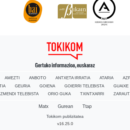
Gertuko informazioa, euskaraz
AMEZTI
ANBOTO
ANTXETA IRRATIA
ATARIA
AZP
TIA
GEURIA
GOIENA
GOIERRI TELEBISTA
GUAIXE
IZMENDI TELEBISTA
ORIO GUKA
TXINTXARRI
ZARAUT
Matx
Gurean
Ttap
Tokikom publizitatea
v16.25.0