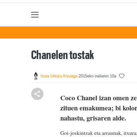
Chanelen tostak
Itzea Urkizu Arsuaga
2015eko irailaren 10a
Coco Chanel izan omen zen 
zituen emakumea; bi kolore
nahastu, grisaren alde.
Goi-joskintzak eta arraunak, itxur