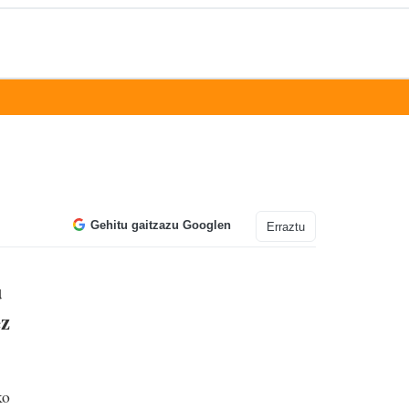
Gehitu gaitzazu Googlen
Erraztu
u
ez
ko