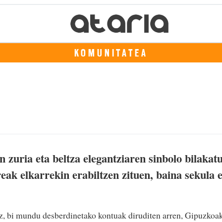
KOMUNITATEA
zuria eta beltza elegantziaren sinbolo bilakat
ak elkarrekin erabiltzen zituen, baina sekula 
az, bi mundu desberdinetako kontuak diruditen arren, Gipuzkoa