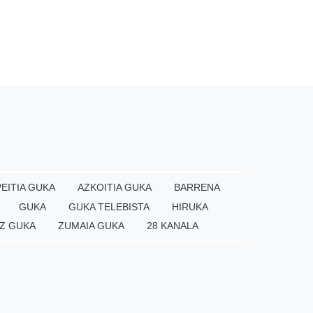
EITIA GUKA
AZKOITIA GUKA
BARRENA
GUKA
GUKA TELEBISTA
HIRUKA
Z GUKA
ZUMAIA GUKA
28 KANALA