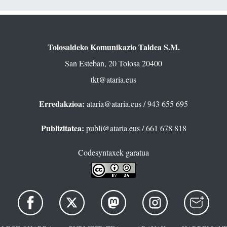
Tolosaldeko Komunikazio Taldea S.M.
San Esteban, 20 Tolosa 20400
tkt@ataria.eus
Erredakzioa:
ataria@ataria.eus
/ 943 655 695
Publizitatea:
publi@ataria.eus
/ 661 678 818
Codesyntaxek garatua