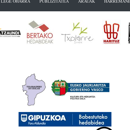
LEGE OHARRA
PUBLIZITATEA
ARAUAK
HARREMANE