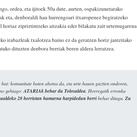
ngo, ordea, eta ijitoek 50a dute, aurten, ospakizunetarako
eak eta, denboraldi hau hurrengoari itxaropenez begiratzeko
l horiaz zipriztintzeko aitzakia eder bilakatu zait urtemugarena
o irabazleak txalotzea baino ez da geratzen horiz jantzitako
atuko dituzten denbora berriak beren aldera lerratzea.
bat: komunitate baten ahotsa da, eta urte hauen guztien ondoren,
ino gehiago:
ATARIAk behar du Tolosaldea
. Horregatik erronka
kualdeko 28 herrietan hamarna harpidedun berri
behar ditugu.
Zu