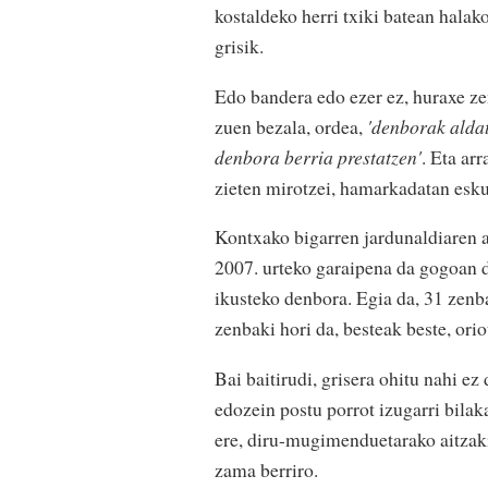
kostaldeko herri txiki batean halak
grisik.
Edo bandera edo ezer ez, huraxe ze
zuen bezala, ordea,
'denborak aldat
denbora berria prestatzen'
. Eta ar
zieten mirotzei, hamarkadatan esku
Kontxako bigarren jardunaldiaren at
2007. urteko garaipena da gogoan du
ikusteko denbora. Egia da, 31 zen
zenbaki hori da, besteak beste, ori
Bai baitirudi, grisera ohitu nahi e
edozein postu porrot izugarri bilak
ere, diru-mugimenduetarako aitzakia
zama berriro.