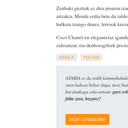
Zenbaki guztiak ez dira pisutsu iza
aitzakia. Mende erdia bete du tald
balkoia izango denez, lerrook kresa
Coco Chanel-en elegantziaz igandek
zaleentzat, eta denboragileek prest
KIROLA
TOLOSA
ATARIA ez da soilik komunikabide 
zuen babesa behar dugu, inoiz ba
bat daukagu esku artean:
gure es
falta zara, bazatoz?
EGIN ATARIKIDE!