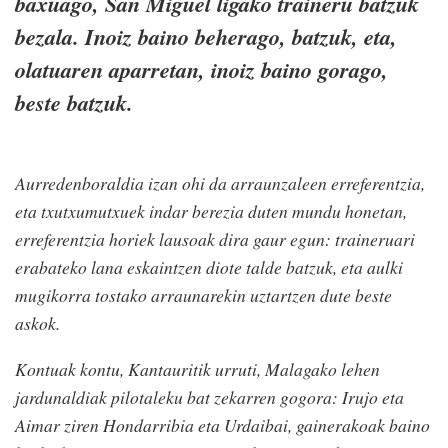
baxuago, San Miguel ligako traineru batzuk
bezala. Inoiz baino beherago, batzuk, eta,
olatuaren aparretan, inoiz baino gorago,
beste batzuk.
Aurredenboraldia izan ohi da arraunzaleen erreferentzia,
eta txutxumutxuek indar berezia duten mundu honetan,
erreferentzia horiek lausoak dira gaur egun: traineruari
erabateko lana eskaintzen diote talde batzuk, eta aulki
mugikorra tostako arraunarekin uztartzen dute beste
askok.
Kontuak kontu, Kantauritik urruti, Malagako lehen
jardunaldiak pilotaleku bat zekarren gogora: Irujo eta
Aimar ziren Hondarribia eta Urdaibai, gainerakoak baino