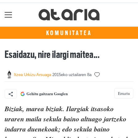
KOMUNITATEA
Esaidazu, nire ilargi maitea...
Itzea Urkizu Arsuaga
2015eko uztailaren 8a
Erraztu
Gehitu gaitzazu Googlen
Biziak, marea biziak. Ilargiak itsasoko
uraren maila sekula baino altuago jartzeko
indarra duenekoak; edo sekula baino