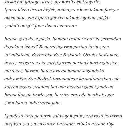
koska bat gorago, ustez, pronostikoen iragarle.
Iparraldeko itsaso biziek, ordea, nor bere lekuan jartzen
omen dute, eta espero gabeko lekuak egokitu zaizkie
zenbait ontziri joan den asteburuan.
Baina, zein da, egiazki, hamabi traineru horiei zerrendan
dagokien lekua? Bederatzigarren postua lortu zuen,
larunbatean, Bermeoko Bou Bizkaiak. Oriok eta Kaikuk,
berriz, seigarren eta zortzigarren postuak hartu zituzten,
hurrenez, hurren, haien artean hamar segundoko
aldearekin. San Pedrok larunbatean kasualitatezkoa edo
korrontezkoa zirudien lan ona berretsi zuen igandean.
Baina ilargia berde zen, berriro ere, edo berdeak egin
ziren haren indarraren jabe.
Igandeko estropadaren zain egon gabe, urteroko haserrea
berpiztu zen zale askoren barruan: eliteko arraun liga