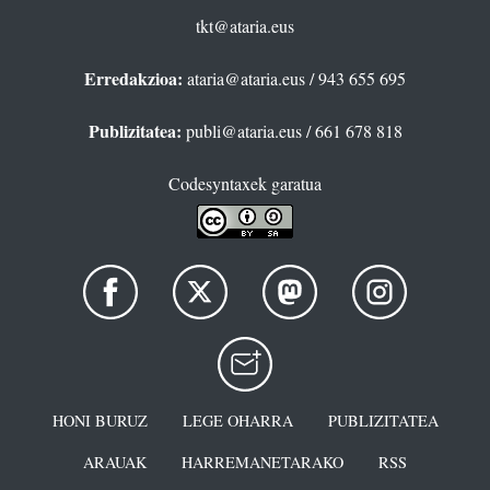
tkt@ataria.eus
Erredakzioa:
ataria@ataria.eus
/ 943 655 695
Publizitatea:
publi@ataria.eus
/ 661 678 818
Codesyntaxek garatua
HONI BURUZ
LEGE OHARRA
PUBLIZITATEA
ARAUAK
HARREMANETARAKO
RSS