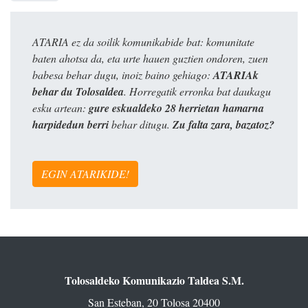
ATARIA ez da soilik komunikabide bat: komunitate
baten ahotsa da, eta urte hauen guztien ondoren, zuen
babesa behar dugu, inoiz baino gehiago:
ATARIAk
behar du Tolosaldea
. Horregatik erronka bat daukagu
esku artean:
gure eskualdeko 28 herrietan hamarna
harpidedun berri
behar ditugu.
Zu falta zara, bazatoz?
EGIN ATARIKIDE!
Tolosaldeko Komunikazio Taldea S.M.
San Esteban, 20 Tolosa 20400