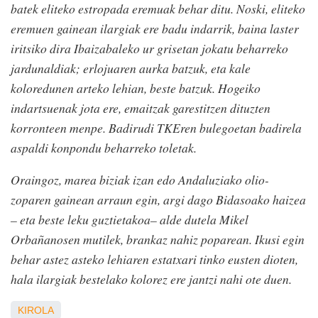
batek eliteko estropada eremuak behar ditu. Noski, eliteko
eremuen gainean ilargiak ere badu indarrik, baina laster
iritsiko dira Ibaizabaleko ur grisetan jokatu beharreko
jardunaldiak; erlojuaren aurka batzuk, eta kale
koloredunen arteko lehian, beste batzuk. Hogeiko
indartsuenak jota ere, emaitzak garestitzen dituzten
korronteen menpe. Badirudi TKEren bulegoetan badirela
aspaldi konpondu beharreko toletak.
Oraingoz, marea biziak izan edo Andaluziako olio-
zoparen gainean arraun egin, argi dago Bidasoako haizea
– eta beste leku guztietakoa– alde dutela Mikel
Orbañanosen mutilek, brankaz nahiz poparean. Ikusi egin
behar astez asteko lehiaren estatxari tinko eusten dioten,
hala ilargiak bestelako kolorez ere jantzi nahi ote duen.
KIROLA