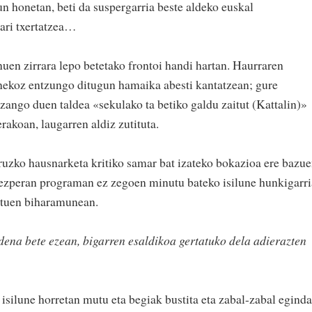
un honetan, beti da suspergarria beste aldeko euskal
uari txertatzea…
uen zirrara lepo betetako frontoi handi hartan. Haurraren
nekoz entzungo ditugun hamaika abesti kantatzean; gure
izango duen taldea «sekulako ta betiko galdu zaitut (Kattalin)»
rakoan, laugarren aldiz zutituta.
ruzko hausnarketa kritiko samar bat izateko bokazioa ere bazu
bezperan programan ez zegoen minutu bateko isilune hunkigarri
tatuen biharamunean.
ena bete ezean, bigarren esaldikoa gertatuko dela adierazten
isilune horretan mutu eta begiak bustita eta zabal-zabal eginda