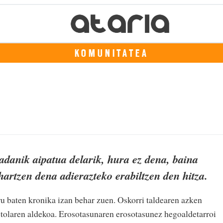
KOMUNITATEA
jadanik aipatua delarik, hura ez dena, baina
hartzen dena adierazteko erabiltzen den hitza.
ru baten kronika izan behar zuen. Oskorri taldearen azken
tolaren aldekoa. Erosotasunaren erosotasunez hegoaldetarroi