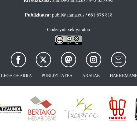
Publizitatea:
publi@ataria.eus
/ 661 678 818
Codesyntaxek garatua
LEGE OHARRA
PUBLIZITATEA
ARAUAK
HARREMANE