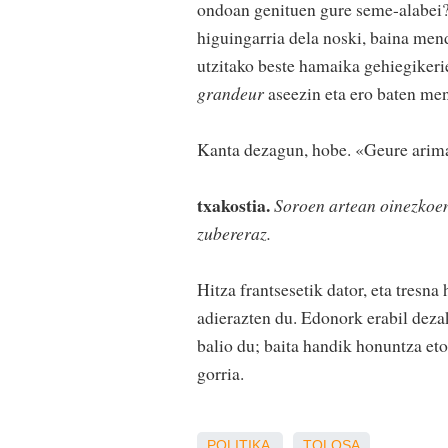
ondoan genituen gure seme-alabei? 
higuingarria dela noski, baina mend
utzitako beste hamaika gehiegikeri
grandeur
aseezin eta ero baten men
Kanta dezagun, hobe. «Geure arima
txakostia.
Soroen artean oinezkoen
zubereraz.
Hitza frantsesetik dator, eta tresna 
adierazten du. Edonork erabil dezak
balio du; baita handik honuntza et
gorria.
POLITIKA
TOLOSA