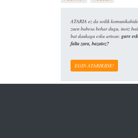
ATARIA ez da soilik komunikabide 
zuen babesa behar dugu, inoiz ba
bat daukagu esku artean:
gure es
falta zara, bazatoz?
EGIN ATARIKIDE!