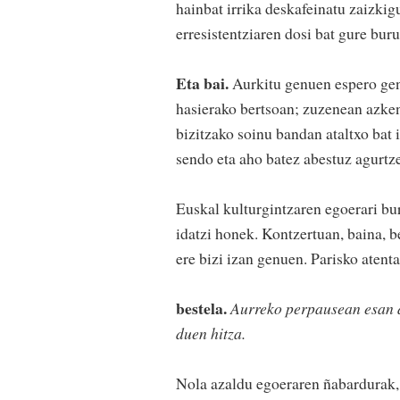
hainbat irrika deskafeinatu zaizkig
erresistentziaren dosi bat gure bur
Eta bai.
Aurkitu genuen espero gen
hasierako bertsoan; zuzenean azke
bizitzako soinu bandan ataltxo bat 
sendo eta aho batez abestuz agurtze
Euskal kulturgintzaren egoerari bu
idatzi honek. Kontzertuan, baina, 
ere bizi izan genuen. Parisko aten
bestela.
Aurreko perpausean esan d
duen hitza.
Nola azaldu egoeraren ñabardurak, 