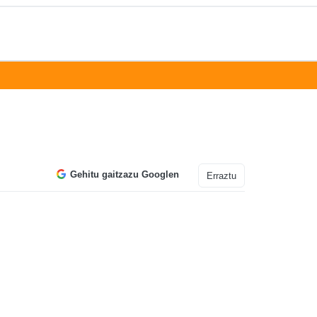
Gehitu gaitzazu Googlen
Erraztu