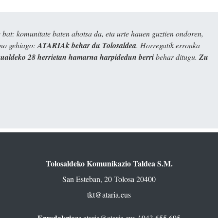
bat: komunitate baten ahotsa da, eta urte hauen guztien ondoren,
ino gehiago:
ATARIAk behar du Tolosaldea
. Horregatik erronka
kualdeko 28 herrietan hamarna harpidedun berri
behar ditugu.
Zu
Tolosaldeko Komunikazio Taldea S.M.
San Esteban, 20 Tolosa 20400
tkt@ataria.eus
Erredakzioa:
ataria@ataria.eus
/ 943 655 695