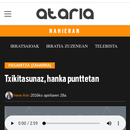
NAHIERAN
IRRATSAIOAK
IRRATIA ZUZENEAN
TELEBISTA
PASAHITZA (ZAHARRA)
Txikitasunaz, hanka punttetan
Irene Arin
2016ko apirilaren 28a