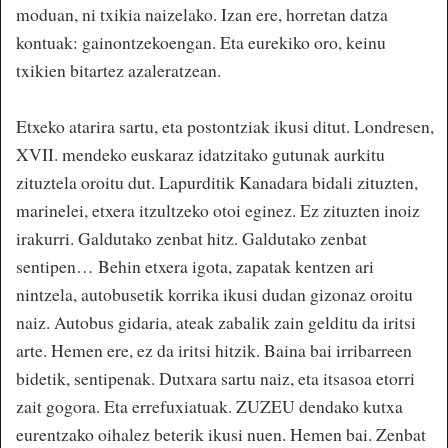
moduan, ni txikia naizelako. Izan ere, horretan datza
kontuak: gainontzekoengan. Eta eurekiko oro, keinu
txikien bitartez azaleratzean.
Etxeko atarira sartu, eta postontziak ikusi ditut. Londresen,
XVII. mendeko euskaraz idatzitako gutunak aurkitu
zituztela oroitu dut. Lapurditik Kanadara bidali zituzten,
marinelei, etxera itzultzeko otoi eginez. Ez zituzten inoiz
irakurri. Galdutako zenbat hitz. Galdutako zenbat
sentipen… Behin etxera igota, zapatak kentzen ari
nintzela, autobusetik korrika ikusi dudan gizonaz oroitu
naiz. Autobus gidaria, ateak zabalik zain gelditu da iritsi
arte. Hemen ere, ez da iritsi hitzik. Baina bai irribarreen
bidetik, sentipenak. Dutxara sartu naiz, eta itsasoa etorri
zait gogora. Eta errefuxiatuak. ZUZEU dendako kutxa
eurentzako oihalez beterik ikusi nuen. Hemen bai. Zenbat