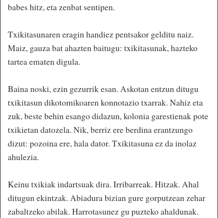
babes hitz, eta zenbat sentipen.
Txikitasunaren eragin handiez pentsakor gelditu naiz.
Maiz, gauza bat ahazten baitugu: txikitasunak, hazteko
tartea ematen digula.
Baina noski, ezin gezurrik esan. Askotan entzun ditugu
txikitasun dikotomikoaren konnotazio txarrak. Nahiz eta
zuk, beste behin esango didazun, kolonia garestienak pote
txikietan datozela. Nik, berriz ere berdina erantzungo
dizut: pozoina ere, hala dator. Txikitasuna ez da inolaz
ahulezia.
Keinu txikiak indartsuak dira. Irribarreak. Hitzak. Ahal
ditugun ekintzak. Abiadura bizian gure gorputzean zehar
zabaltzeko abilak. Harrotasunez gu puzteko ahaldunak.