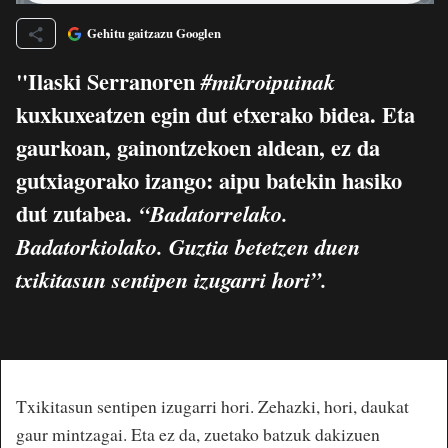
Gehitu gaitzazu Googlen
"Ilaski Serranoren
#mikroipuinak
kuxkuxeatzen egin dut etxerako bidea. Eta
gaurkoan, gainontzekoen aldean, ez da
gutxiagorako izango: aipu batekin hasiko
dut zutabea.
“Badatorrelako.
Badatorkiolako. Guztia betetzen duen
txikitasun sentipen izugarri hori”.
Txikitasun sentipen izugarri hori. Zehazki, hori, daukat
gaur mintzagai. Eta ez da, zuetako batzuk dakizuen