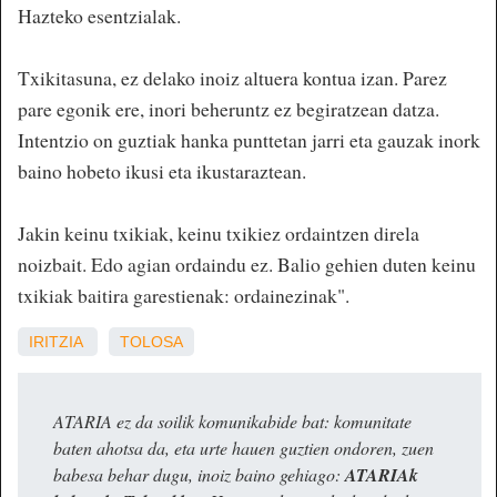
Hazteko esentzialak.
Txikitasuna, ez delako inoiz altuera kontua izan. Parez
pare egonik ere, inori beheruntz ez begiratzean datza.
Intentzio on guztiak hanka punttetan jarri eta gauzak inork
baino hobeto ikusi eta ikustaraztean.
Jakin keinu txikiak, keinu txikiez ordaintzen direla
noizbait. Edo agian ordaindu ez. Balio gehien duten keinu
txikiak baitira garestienak: ordainezinak".
IRITZIA
TOLOSA
ATARIA ez da soilik komunikabide bat: komunitate
baten ahotsa da, eta urte hauen guztien ondoren, zuen
babesa behar dugu, inoiz baino gehiago:
ATARIAk