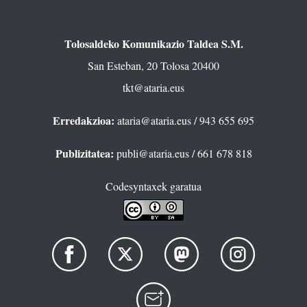
Tolosaldeko Komunikazio Taldea S.M.
San Esteban, 20 Tolosa 20400
tkt@ataria.eus
Erredakzioa:
ataria@ataria.eus
/ 943 655 695
Publizitatea:
publi@ataria.eus
/ 661 678 818
Codesyntaxek garatua