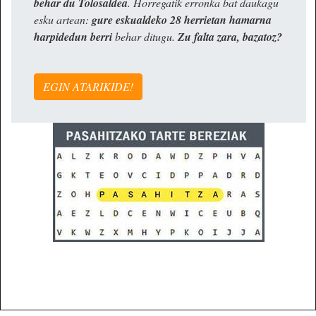
behar du Tolosaldea
. Horregatik erronka bat daukagu
esku artean:
gure eskualdeko 28 herrietan hamarna
harpidedun berri
behar ditugu.
Zu falta zara, bazatoz?
EGIN ATARIKIDE!